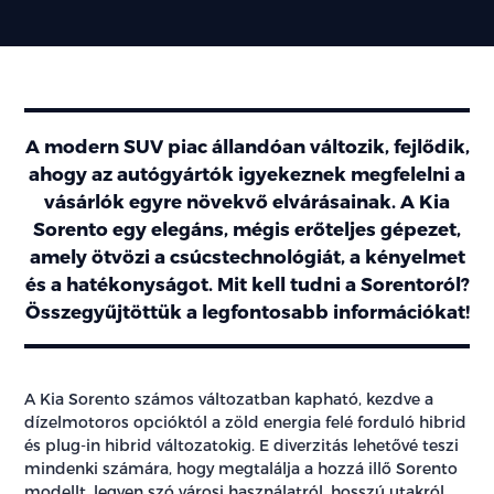
A modern SUV piac állandóan változik, fejlődik,
ahogy az autógyártók igyekeznek megfelelni a
vásárlók egyre növekvő elvárásainak. A Kia
Sorento egy elegáns, mégis erőteljes gépezet,
amely ötvözi a csúcstechnológiát, a kényelmet
és a hatékonyságot. Mit kell tudni a Sorentoról?
Összegyűjtöttük a legfontosabb információkat!
A Kia Sorento számos változatban kapható, kezdve a
dízelmotoros opcióktól a zöld energia felé forduló hibrid
és plug-in hibrid változatokig. E diverzitás lehetővé teszi
mindenki számára, hogy megtalálja a hozzá illő Sorento
modellt, legyen szó városi használatról, hosszú utakról