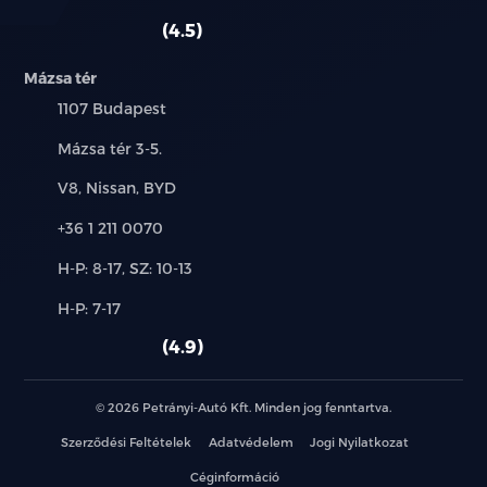
szerviz:
autó:
4.5
Mázsa tér
Település:
1107 Budapest
Cím:
Mázsa tér 3-5.
Márkák:
V8, Nissan, BYD
Telefon:
+36 1 211 0070
Új-
H-P: 8-17, SZ: 10-13
és
Alkatrész,
H-P: 7-17
használt
szerviz:
autó:
4.9
© 2026 Petrányi-Autó Kft. Minden jog fenntartva.
Szerződési Feltételek
Adatvédelem
Jogi Nyilatkozat
Céginformáció