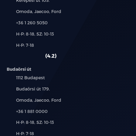
Kerepesi út 105.
Márkák:
Omoda, Jaecoo, Ford
Telefon:
+36 1 260 5050
Új-
H-P: 8-18, SZ: 10-13
és
Alkatrész,
H-P: 7-18
használt
szerviz:
autó:
4.2
Budaörsi út
Település:
1112 Budapest
Cím:
Budaörsi út 179.
Márkák:
Omoda, Jaecoo, Ford
Telefon:
+36 1 881 0000
Új-
H-P: 8-18, SZ: 10-13
és
Alkatrész,
H-P: 7-18
használt