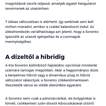
megoldások teszik teljessé, amelyek egyedi hangulatot
teremtenek az utastérben.
7 üléses változatban is elérhető, így senkinek sem kell
otthon maradni, amikor a család kalandozni indul. Az
üléselrendezés variálhatósága azt jelenti, hogy a Sorento
igazodik az utasok igényeihez és a csomagok
mennyiségéhez.
A dízeltől a hibridig
A Kia Sorento különböző hajtáslánc-opcióival mindenki
számára tartogat megoldást. Akár a hagyományos dízel,
a kényelmes hibrid vagy a dinamikus plug-in hibrid
változatot választjuk, a Sorento zökkenőmentesen
illeszkedik városi és vidéki életünkbe egyaránt.
A Sorento nem csak a pénztárcánkat, de bolygónkat is
kíméli, csökkentett szén-dioxid-kibocsátásával úttörő