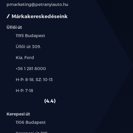
pmarketing@petranyiauto.hu
Márkakereskedéseink
Üllői út
Település:
1195 Budapest
Cím:
Üllői út 309.
Márkák:
Kia, Ford
Telefon:
+36 1 281 8000
Új-
H-P: 8-18, SZ: 10-13
és
Alkatrész,
H-P: 7-18
használt
szerviz:
autó:
4.4
Kerepesi út
Település:
1106 Budapest
Cím: