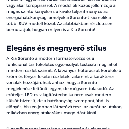
vagy akár terepjárásról. A modellek közös jellemzője a
magas szintű kényelem, a kiváló teljesítmény és az
energiahatékonyság, amelyek a Sorento-t kiemelik a
többi SUV modell közül. Az alábbiakban részletesen
bemutatjuk, hogyan milyen is a Kia Sorento!
Elegáns és megnyerő stílus
A Kia Sorento a modern formatervezés és a
funkcionalitás tökéletes egyensúlyát testesíti meg, ahol
minden részlet számít. A látványos hűtőrácsot körülölelő
króm és fényes fekete részletek, valamint a karakteres
vonalak hozzájárulnak ahhoz, hogy a Sorento
megjelenése feltűnő legyen, de mégsem tolakodó. Az
erőteljes LED-es világítástechnika nem csak modern
külsőt biztosít, de a hatékonyság szempontjából is
előnyös, hiszen jobban láthatóvá teszi az autót az utakon,
miközben energiatakarékos megoldást kínál.
Dinamikus vonalvezetése a sportosság és elegancia