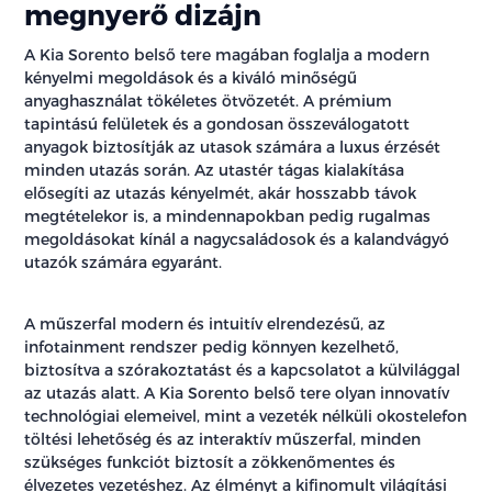
megnyerő dizájn
A Kia Sorento belső tere magában foglalja a modern
kényelmi megoldások és a kiváló minőségű
anyaghasználat tökéletes ötvözetét. A prémium
tapintású felületek és a gondosan összeválogatott
anyagok biztosítják az utasok számára a luxus érzését
minden utazás során. Az utastér tágas kialakítása
elősegíti az utazás kényelmét, akár hosszabb távok
megtételekor is, a mindennapokban pedig rugalmas
megoldásokat kínál a nagycsaládosok és a kalandvágyó
utazók számára egyaránt.
A műszerfal modern és intuitív elrendezésű, az
infotainment rendszer pedig könnyen kezelhető,
biztosítva a szórakoztatást és a kapcsolatot a külvilággal
az utazás alatt. A Kia Sorento belső tere olyan innovatív
technológiai elemeivel, mint a vezeték nélküli okostelefon
töltési lehetőség és az interaktív műszerfal, minden
szükséges funkciót biztosít a zökkenőmentes és
élvezetes vezetéshez. Az élményt a kifinomult világítási