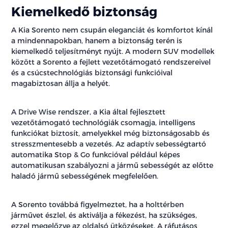
Kiemelkedő biztonság
A Kia Sorento nem csupán eleganciát és komfortot kínál
a mindennapokban, hanem a biztonság terén is
kiemelkedő teljesítményt nyújt. A modern SUV modellek
között a Sorento a fejlett vezetőtámogató rendszereivel
és a csúcstechnológiás biztonsági funkcióival
magabiztosan állja a helyét.
A Drive Wise rendszer, a Kia által fejlesztett
vezetőtámogató technológiák csomagja, intelligens
funkciókat biztosít, amelyekkel még biztonságosabb és
stresszmentesebb a vezetés. Az adaptív sebességtartó
automatika Stop & Go funkcióval például képes
automatikusan szabályozni a jármű sebességét az előtte
haladó jármű sebességének megfelelően.
A Sorento továbbá figyelmeztet, ha a holttérben
járművet észlel, és aktiválja a fékezést, ha szükséges,
ezzel megelőzve az oldalsó ütközéseket. A ráfutásos