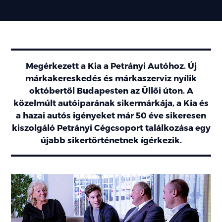
Megérkezett a Kia a Petrányi Autóhoz. Új
márkakereskedés és márkaszerviz nyílik
októbertől Budapesten az Üllői úton. A
közelmúlt autóiparának sikermárkája, a Kia és
a hazai autós igényeket már 50 éve sikeresen
kiszolgáló Petrányi Cégcsoport találkozása egy
újabb sikertörténetnek ígérkezik.