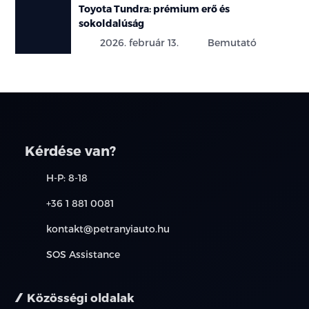
Toyota Tundra: prémium erő és
sokoldalúság
2026. február 13.
Bemutató
Kérdése van?
H-P: 8-18
+36 1 881 0081
kontakt@petranyiauto.hu
SOS Assistance
Közösségi oldalak