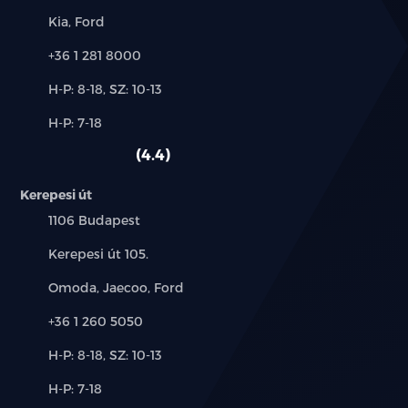
Márkák:
Kia, Ford
Telefon:
+36 1 281 8000
Új-
H-P: 8-18, SZ: 10-13
és
Alkatrész,
H-P: 7-18
használt
szerviz:
autó:
4.4
Kerepesi út
Település:
1106 Budapest
Cím:
Kerepesi út 105.
Márkák:
Omoda, Jaecoo, Ford
Telefon:
+36 1 260 5050
Új-
H-P: 8-18, SZ: 10-13
és
Alkatrész,
H-P: 7-18
használt
szerviz: