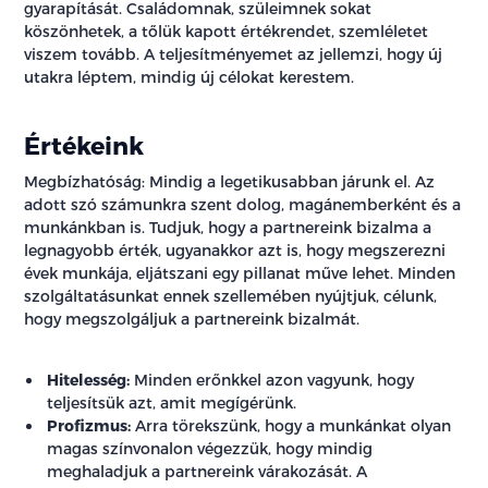
gyarapítását. Családomnak, szüleimnek sokat
köszönhetek, a tőlük kapott értékrendet, szemléletet
viszem tovább. A teljesítményemet az jellemzi, hogy új
utakra léptem, mindig új célokat kerestem.
Értékeink
Megbízhatóság: Mindig a legetikusabban járunk el. Az
adott szó számunkra szent dolog, magánemberként és a
munkánkban is. Tudjuk, hogy a partnereink bizalma a
legnagyobb érték, ugyanakkor azt is, hogy megszerezni
évek munkája, eljátszani egy pillanat műve lehet. Minden
szolgáltatásunkat ennek szellemében nyújtjuk, célunk,
hogy megszolgáljuk a partnereink bizalmát.
Hitelesség:
Minden erőnkkel azon vagyunk, hogy
teljesítsük azt, amit megígérünk.
Profizmus:
Arra törekszünk, hogy a munkánkat olyan
magas színvonalon végezzük, hogy mindig
meghaladjuk a partnereink várakozását. A