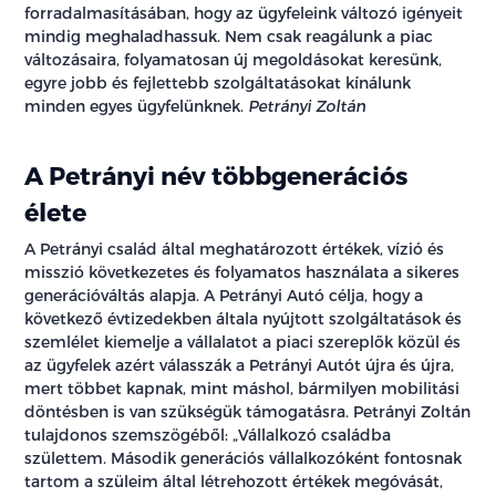
forradalmasításában, hogy az ügyfeleink változó igényeit
mindig meghaladhassuk. Nem csak reagálunk a piac
változásaira, folyamatosan új megoldásokat keresünk,
egyre jobb és fejlettebb szolgáltatásokat kínálunk
minden egyes ügyfelünknek.
Petrányi Zoltán
A Petrányi név többgenerációs
élete
A Petrányi család által meghatározott értékek, vízió és
misszió következetes és folyamatos használata a sikeres
generációváltás alapja. A Petrányi Autó célja, hogy a
következő évtizedekben általa nyújtott szolgáltatások és
szemlélet kiemelje a vállalatot a piaci szereplők közül és
az ügyfelek azért válasszák a Petrányi Autót újra és újra,
mert többet kapnak, mint máshol, bármilyen mobilitási
döntésben is van szükségük támogatásra. Petrányi Zoltán
tulajdonos szemszögéből: „Vállalkozó családba
születtem. Második generációs vállalkozóként fontosnak
tartom a szüleim által létrehozott értékek megóvását,