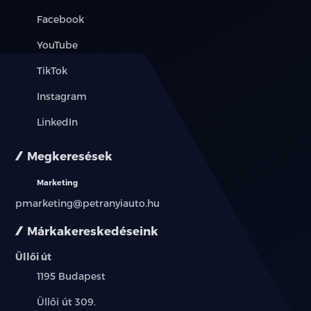
Facebook
YouTube
TikTok
Instagram
LinkedIn
Megkeresések
Marketing
pmarketing@petranyiauto.hu
Márkakereskedéseink
Üllői út
Település:
1195 Budapest
Cím:
Üllői út 309.