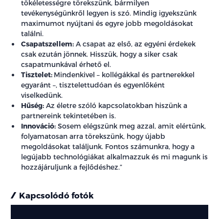
tökéletességre törekszünk, bármilyen
tevékenységünkről legyen is szó. Mindig igyekszünk
maximumot nyújtani és egyre jobb megoldásokat
találni.
Csapatszellem:
A csapat az első, az egyéni érdekek
csak ezután jönnek. Hisszük, hogy a siker csak
csapatmunkával érhető el.
Tisztelet:
Mindenkivel – kollégákkal és partnerekkel
egyaránt –, tisztelettudóan és egyenlőként
viselkedünk.
Hűség:
Az életre szóló kapcsolatokban hiszünk a
partnereink tekintetében is.
Innováció:
Sosem elégszünk meg azzal, amit elértünk,
folyamatosan arra törekszünk, hogy újabb
megoldásokat találjunk. Fontos számunkra, hogy a
legújabb technológiákat alkalmazzuk és mi magunk is
hozzájáruljunk a fejlődéshez.”
Kapcsolódó fotók