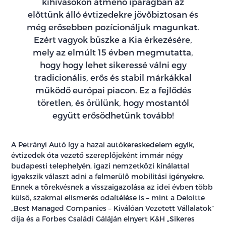
kihívásokon átmenő iparágban az
előttünk álló évtizedekre jövőbiztosan és
még erősebben pozícionáljuk magunkat.
Ezért vagyok büszke a Kia érkezésére,
mely az elmúlt 15 évben megmutatta,
hogy hogy lehet sikeressé válni egy
tradicionális, erős és stabil márkákkal
működő európai piacon. Ez a fejlődés
töretlen, és örülünk, hogy mostantól
együtt erősödhetünk tovább!
A Petrányi Autó így a hazai autókereskedelem egyik,
évtizedek óta vezető szereplőjeként immár négy
budapesti telephelyén, igazi nemzetközi kínálattal
igyekszik választ adni a felmerülő mobilitási igényekre.
Ennek a törekvésnek a visszaigazolása az idei évben több
külső, szakmai elismerés odaítélése is – mint a Deloitte
„Best Managed Companies – Kiválóan Vezetett Vállalatok”
díja és a Forbes Családi Gáláján elnyert K&H „Sikeres