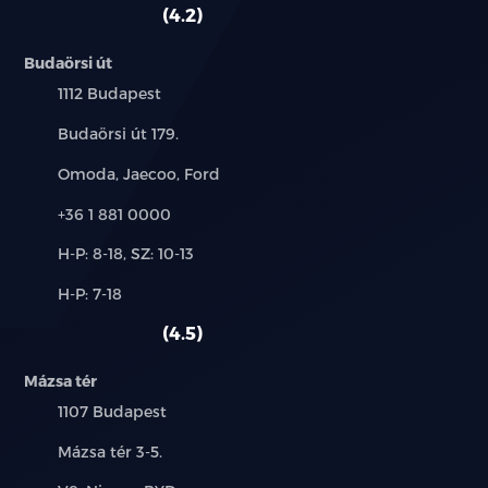
autó:
4.2
Budaörsi út
Település:
1112 Budapest
Cím:
Budaörsi út 179.
Márkák:
Omoda, Jaecoo, Ford
Telefon:
+36 1 881 0000
Új-
H-P: 8-18, SZ: 10-13
és
Alkatrész,
H-P: 7-18
használt
szerviz:
autó:
4.5
Mázsa tér
Település:
1107 Budapest
Cím:
Mázsa tér 3-5.