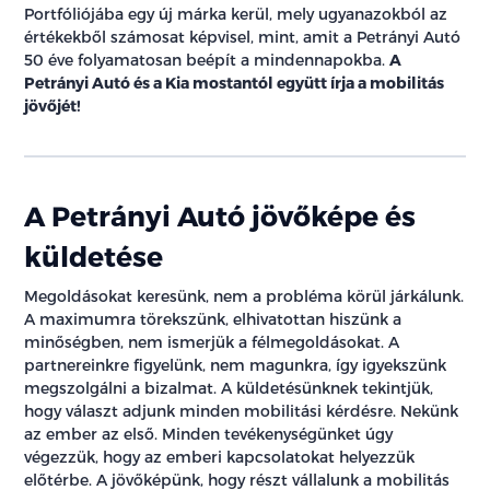
Portfóliójába egy új márka kerül, mely ugyanazokból az
értékekből számosat képvisel, mint, amit a Petrányi Autó
50 éve folyamatosan beépít a mindennapokba.
A
Petrányi Autó és a Kia mostantól együtt írja a mobilitás
jövőjét!
A Petrányi Autó jövőképe és
küldetése
Megoldásokat keresünk, nem a probléma körül járkálunk.
A maximumra törekszünk, elhivatottan hiszünk a
minőségben, nem ismerjük a félmegoldásokat. A
partnereinkre figyelünk, nem magunkra, így igyekszünk
megszolgálni a bizalmat. A küldetésünknek tekintjük,
hogy választ adjunk minden mobilitási kérdésre. Nekünk
az ember az első. Minden tevékenységünket úgy
végezzük, hogy az emberi kapcsolatokat helyezzük
előtérbe. A jövőképünk, hogy részt vállalunk a mobilitás