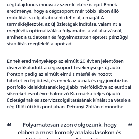
cégtulajdonos innovatív szemléletére is épít Ennek
eredménye, hogy a cégcsoport már több lábon álló
mobilitás-szolgáltatóként definiálja magát A
termékfejlesztés, az új üzletágak indítása, valamint a
meglévők optimalizálása folyamatos a vállalkozásnál,
amihez a tudatosan és fegyelmezetten épített pénzügyi
stabilitás megfelelő alapot ad.
Ennek eredményeképp az elmúlt 20 évben jelentősen
diverzifikálódott a cégcsoport tevékenysége, új autó
fronton pedig az elmúlt elmúlt másfél év hozott
hihetetlen fejlődést, és ennek az útnak és egy jövőbiztos
portfolio kialakításának legújabb mérföldköve az európai
sikereket évről évre halmozó Kia márka teljes újautó-
üzletágának és szervizszolgáltatásának kínálatba vétele a
cég Üllői úti központjában. Petrányi Zoltán elmondta:
Folyamatosan azon dolgozunk, hogy
ebben a most komoly átalakulásokon és