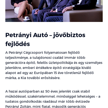
Petrányi Autó – jövőbiztos
fejlődés
A Petrányi Cégcsoport folyamatosan fejlődő
teljesítménye, a tulajdonosi család immár több
generációra építő, felelős üzletpolitikája és egy személyes
jelenlétre, emberi értékekre építő stratégiája kiváló
alapot ad egy az Európában 15 éve töretlenül fejlődő
márka, a Kia további erősítésére.
A hazai autóiparban az 50 éves jelenlét csak stabil
működéssel, szakértelemmel, minőséggel lehetséges – a
tudatos gondolkodás ráadásul már több évtizede
Petrányi Zoltán, mint fiatal, második generációs