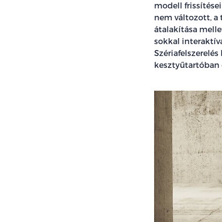
modell frissítése
nem változott, a 
átalakítása melle
sokkal interaktív
Szériafelszerelés
kesztyűtartóban é