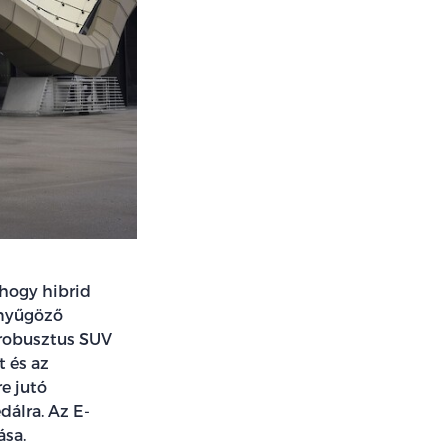
 hogy hibrid
enyűgöző
 robusztus SUV
t és az
e jutó
dálra. Az E-
ása.