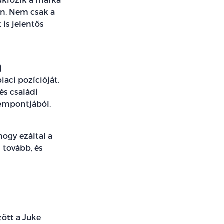
an. Nem csak a
 is jelentős
j
iaci pozícióját.
és családi
zempontjából.
hogy ezáltal a
 tovább, és
zött a Juke