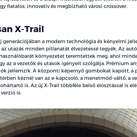
gy fiatalos, innovatív és megbízható városi crossover.
san X-Trail
 új generációjában a modern technológia és kényelmi jel
 az utazás minden pillanatát élvezetessé tegyék. Az autó
felhasználóbarát környezetet teremtettek meg, ahol mind
ogy az a vezetők és utasok igényeit szolgálja. Prémium a
ciók jellemzik. A központi képernyő gombokat kapott, a
 térben kéznél van az e-kapcsoló, a menetmód-váltó, a ve
ohártartó is. Az új X-Trail többféle belső elosztással is elé
verzió is.