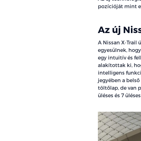
pozícióját mint e
Az új Nis
A Nissan X-Trail
egyesülnek, hogy
egy intuitív és 
alakítottak ki, h
intelligens funk
jegyében a belső
töltőlap, de van p
üléses és 7 üléses 