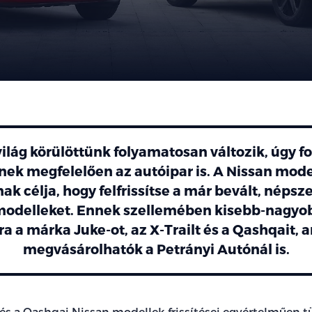
ilág körülöttünk folyamatosan változik, úgy f
ek megfelelően az autóipar is. A Nissan mode
k célja, hogy felfrissítse a már bevált, népszer
modelleket. Ennek szellemében kisebb-nagy
ra a márka Juke-ot, az X-Trailt és a Qashqait,
megvásárolhatók a Petrányi Autónál is.
l és a Qashqai Nissan modellek frissítései egyértelműen 