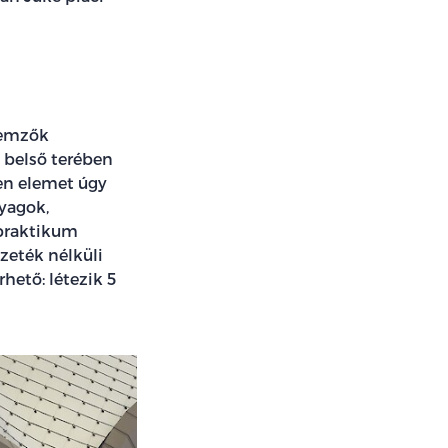
lemzők
 belső terében
en elemet úgy
nyagok,
 praktikum
zeték nélküli
rhető: létezik 5