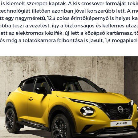
i is kiemelt szerepet kaptak. A kis crossover formáját tek
technológiát illetően azonban jóval korszerűbb lett. A mű
tt egy nagyméretű, 12,3 colos érintőképernyő is helyet k
abbá teszi a vezetést, így a biztonságos és kellemes utazá
 lett az elektromos kézifék, új lett a középső kartámasz, t
s még a tolatókamera felbontása is javult, 1,3 megapixel 