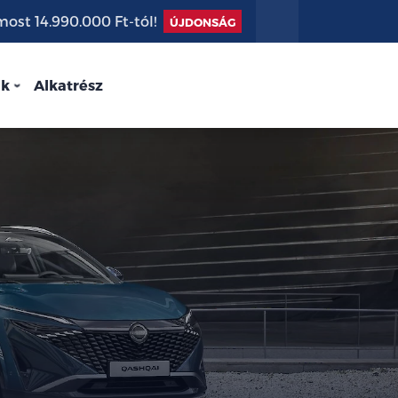
st 14.990.000 Ft-tól!
ÚJDONSÁG
nk
Alkatrész