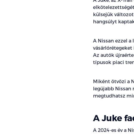
elkötelezettségé
külsejük változot
hangsúlyt kapta
A Nissan ezzel a 
vásárlórétegeket 
Az autók újraérte
típusok piaci tre
Miként ötvözi a N
legújabb Nissan 
megtudhatsz minde
A Juke fa
A 2024-es év a Ni