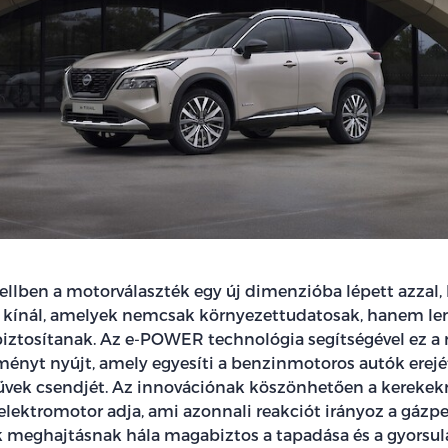
ellben a motorválaszték egy új dimenzióba lépett azzal,
s kínál, amelyek nemcsak környezettudatosak, hanem l
 biztosítanak. Az e-POWER technológia segítségével ez a
ményt nyújt, amely egyesíti a benzinmotoros autók erejé
vek csendjét. Az innovációnak köszönhetően a kerekekr
elektromotor adja, ami azonnali reakciót irányoz a gázpe
meghajtásnak hála magabiztos a tapadása és a gyorsul