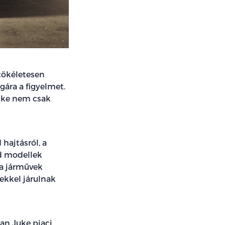
tökéletesen
gára a figyelmet.
Juke nem csak
hajtásról, a
id modellek
 a járművek
ekkel járulnak
san Juke piaci