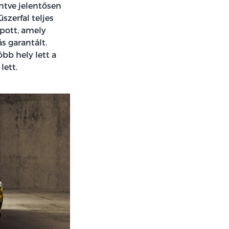
intve jelentősen
szerfal teljes
apott, amely
s garantált.
öbb hely lett a
lett.