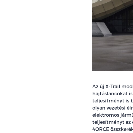
Az új X-Trail mod
hajtásláncokat i
teljesítményt is
olyan vezetési él
elektromos jármű
teljesítményt az 
4ORCE összkerék 