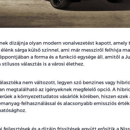
ének dizájnja olyan modern vonalvezetést kapott, amely 
 élénk sárga külső színnel, ami már messziről felhívja ma
éppontjában a forma és a funkció egysége áll, amitől a 
stílusos választás is a városi élethez.
lasztéka nem változott, legyen szó benzines vagy hibrid 
an megtalálható az igényeknek megfelelő opció. A hibr
rűek a környezettudatos vásárlók körében, hiszen ezek
anyag-felhasználással és alacsonyabb emissziós érték
hatósághoz.
 fejlesztések és a dizájn frissítések együtt erősítik a Nis