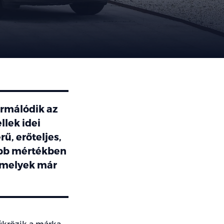
ormálódik az
llek idei
ű, erőteljes,
obb mértékben
 amelyek már
tükrözik a márka