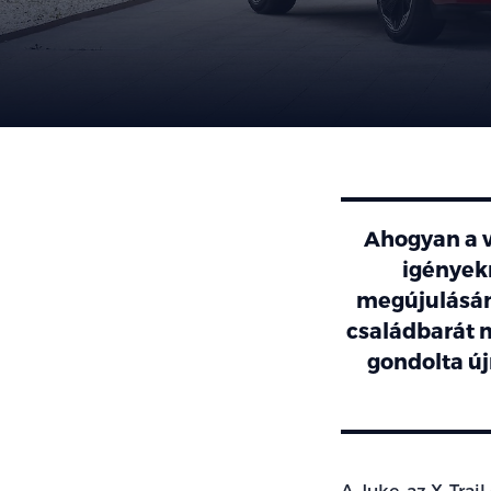
Ahogyan a v
igényekn
megújulásána
családbarát 
gondolta új
A Juke, az X-Trai