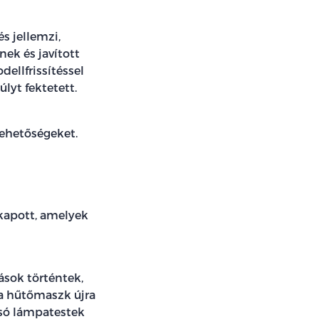
s jellemzi,
ek és javított
ellfrissítéssel
lyt fektetett.
lehetőségeket.
 kapott, amelyek
ások történtek,
 a hűtőmaszk újra
tsó lámpatestek