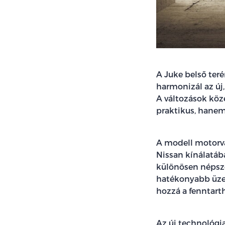
A Juke belső ter
harmonizál az új,
A változások köz
praktikus, hanem 
A modell motorvá
Nissan kínálatáb
különösen népsze
hatékonyabb üzem
hozzá a fenntart
Az új technológiai