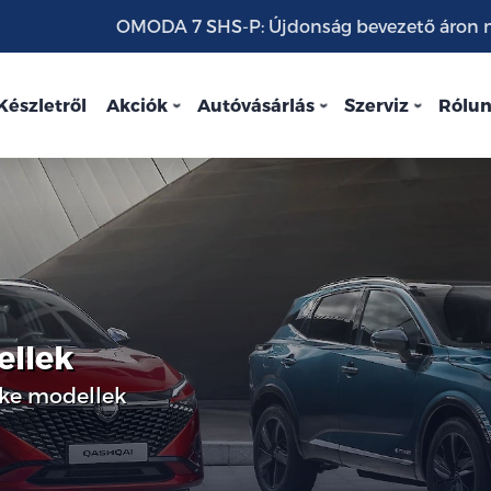
OMODA 7 SHS-P: Újdonság bevezető áron mo
Készletről
Akciók
Autóvásárlás
Szerviz
Rólu
ellek
Juke modellek