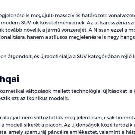
egjelenése is megújult: masszív és határozott vonalvezeté
 modern SUV-ok követelményeinek. Az új karosszéria szín
 tovább növelik a jármű vonzerejét. A Nissan ezzel a mod
onalitásra, hanem a stílusos megjelenésre is nagy hangsú
n átgondolt, és újradefiniálja a SUV kategóriában rejlő 
shqai
kozmetikai változások mellett technológiai újításokat is
zik ezt az ikonikus modellt.
i alapjait nem változtatták meg jelentősen, csak finomít
a modell sikerét a piacon. Az újdonságok közé tartozik
ata, amely szamuráj páncélra emlékeztet, valamint a há