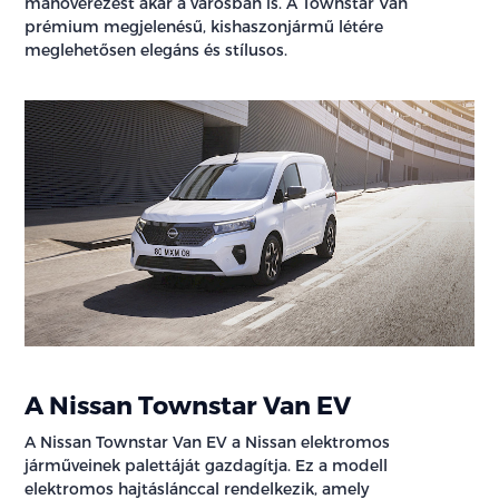
manőverezést akár a városban is. A Townstar Van
prémium megjelenésű, kishaszonjármű létére
meglehetősen elegáns és stílusos.
A Nissan Townstar Van EV
A Nissan Townstar Van EV a Nissan elektromos
járműveinek palettáját gazdagítja. Ez a modell
elektromos hajtáslánccal rendelkezik, amely