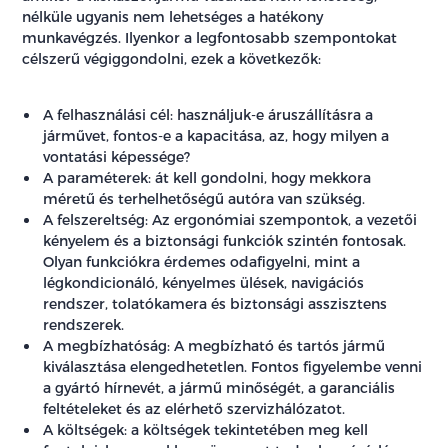
nélküle ugyanis nem lehetséges a hatékony
munkavégzés. Ilyenkor a legfontosabb szempontokat
célszerű végiggondolni, ezek a következők:
A felhasználási cél: használjuk-e áruszállításra a
járművet, fontos-e a kapacitása, az, hogy milyen a
vontatási képessége?
A paraméterek: át kell gondolni, hogy mekkora
méretű és terhelhetőségű autóra van szükség.
A felszereltség: Az ergonómiai szempontok, a vezetői
kényelem és a biztonsági funkciók szintén fontosak.
Olyan funkciókra érdemes odafigyelni, mint a
légkondicionáló, kényelmes ülések, navigációs
rendszer, tolatókamera és biztonsági asszisztens
rendszerek.
A megbízhatóság: A megbízható és tartós jármű
kiválasztása elengedhetetlen. Fontos figyelembe venni
a gyártó hírnevét, a jármű minőségét, a garanciális
feltételeket és az elérhető szervizhálózatot.
A költségek: a költségek tekintetében meg kell