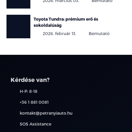
2026. március 03.
Bemutató
Toyota Tundra: prémium erő és
sokoldalúság
2026. február 13.
Bemutató
Kérdése van?
H-P: 8-18
+36 1 881 0081
kontakt@petranyiauto.hu
SOS Assistance