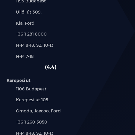
Település:
1195 Budapest
Cím:
Üllői út 309.
Márkák:
Kia, Ford
Telefon:
+36 1 281 8000
Új-
H-P: 8-18, SZ: 10-13
és
Alkatrész,
H-P: 7-18
használt
szerviz:
autó:
4.4
Kerepesi út
Település:
1106 Budapest
Cím:
Kerepesi út 105.
Márkák:
Omoda, Jaecoo, Ford
Telefon:
+36 1 260 5050
Új-
H-P: 8-18, SZ: 10-13