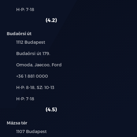
és
Alkatrész,
H-P: 7-18
használt
szerviz:
autó:
4.2
Budaörsi út
Település:
1112 Budapest
Cím:
Budaörsi út 179.
Márkák:
Omoda, Jaecoo, Ford
Telefon:
+36 1 881 0000
Új-
H-P: 8-18, SZ: 10-13
és
Alkatrész,
H-P: 7-18
használt
szerviz:
autó:
4.5
Mázsa tér
Település:
1107 Budapest