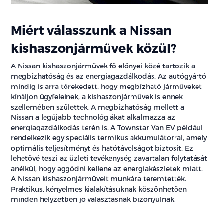
Miért válasszunk a Nissan
kishaszonjárművek közül?
A Nissan kishaszonjárművek fő előnyei közé tartozik a
megbízhatóság és az energiagazdálkodás. Az autógyártó
mindig is arra törekedett, hogy megbízható járműveket
kínáljon ügyfeleinek, a kishaszonjárművek is ennek
szellemében születtek. A megbízhatóság mellett a
Nissan a legújabb technológiákat alkalmazza az
energiagazdálkodás terén is. A Townstar Van EV például
rendelkezik egy speciális termikus akkumulátorral, amely
optimális teljesítményt és hatótávolságot biztosít. Ez
lehetővé teszi az üzleti tevékenység zavartalan folytatását
anélkül, hogy aggódni kellene az energiakészletek miatt.
A Nissan kishaszonjárműveit munkára teremtették.
Praktikus, kényelmes kialakításuknak köszönhetően
minden helyzetben jó választásnak bizonyulnak.