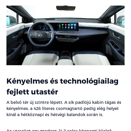
Kényelmes és technológiailag
fejlett utastér
A belső tér új szintre lépett. A sík padlójú kabin tágas és
kényelmes, a 426 literes csomagtartó pedig elég helyet
kínál a hétköznapi és hétvégi kalandok során is.
Az utasokat egy modern, 14,2 colos központi kijelző