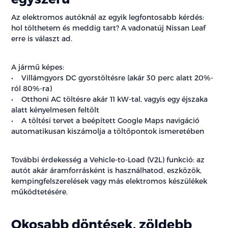
Az elektromos autóknál az egyik legfontosabb kérdés:
hol tölthetem és meddig tart? A vadonatúj Nissan Leaf
erre is választ ad.
A jármű képes:
• Villámgyors DC gyorstöltésre (akár 30 perc alatt 20%-
ról 80%-ra)
• Otthoni AC töltésre akár 11 kW-tal, vagyis egy éjszaka
alatt kényelmesen feltölt
• A töltési tervet a beépített Google Maps navigáció
automatikusan kiszámolja a töltőpontok ismeretében
További érdekesség a Vehicle-to-Load (V2L) funkció: az
autót akár áramforrásként is használhatod, eszközök,
kempingfelszerelések vagy más elektromos készülékek
működtetésére.
Okosabb döntések, zöldebb