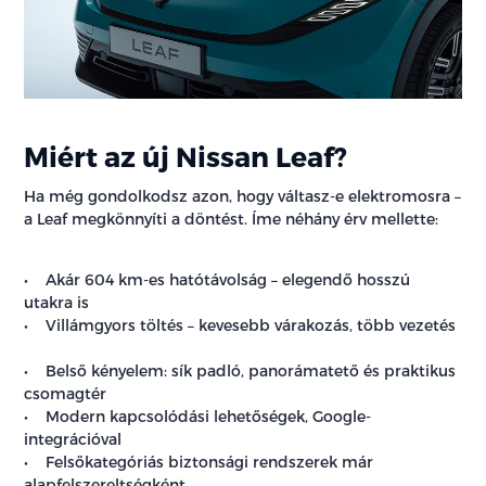
Miért az új Nissan Leaf?
Ha még gondolkodsz azon, hogy váltasz-e elektromosra –
a Leaf megkönnyíti a döntést. Íme néhány érv mellette:
• Akár 604 km-es hatótávolság – elegendő hosszú
utakra is
• Villámgyors töltés – kevesebb várakozás, több vezetés
• Belső kényelem: sík padló, panorámatető és praktikus
csomagtér
• Modern kapcsolódási lehetőségek, Google-
integrációval
• Felsőkategóriás biztonsági rendszerek már
alapfelszereltségként