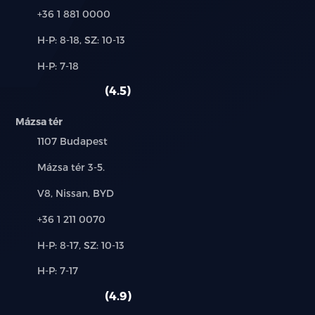
Telefon:
+36 1 881 0000
Új-
H-P: 8-18, SZ: 10-13
és
Alkatrész,
H-P: 7-18
használt
szerviz:
autó:
4.5
Mázsa tér
Település:
1107 Budapest
Cím:
Mázsa tér 3-5.
Márkák:
V8, Nissan, BYD
Telefon:
+36 1 211 0070
Új-
H-P: 8-17, SZ: 10-13
és
Alkatrész,
H-P: 7-17
használt
szerviz:
autó:
4.9