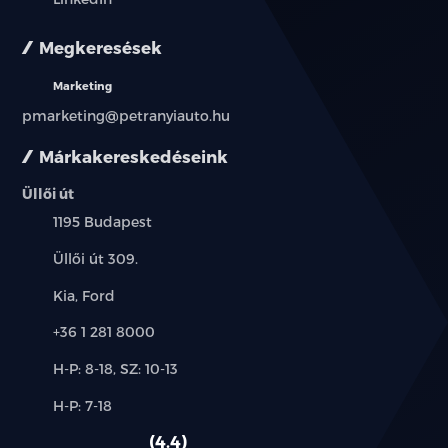
Megkeresések
Marketing
pmarketing@petranyiauto.hu
Márkakereskedéseink
Üllői út
Település:
1195 Budapest
Cím:
Üllői út 309.
Márkák:
Kia, Ford
Telefon:
+36 1 281 8000
Új-
H-P: 8-18, SZ: 10-13
és
Alkatrész,
H-P: 7-18
használt
szerviz:
autó:
4.4