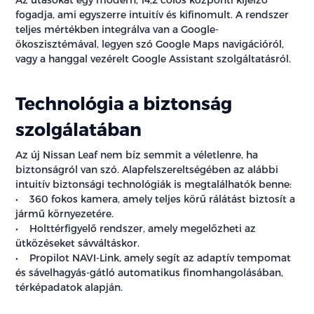
fogadja, ami egyszerre intuitív és kifinomult. A rendszer
teljes mértékben integrálva van a Google-
ökoszisztémával, legyen szó Google Maps navigációról,
vagy a hanggal vezérelt Google Assistant szolgáltatásról.
Technológia a biztonság
szolgálatában
Az új Nissan Leaf nem bíz semmit a véletlenre, ha
biztonságról van szó. Alapfelszereltségében az alábbi
intuitív biztonsági technológiák is megtalálhatók benne:
• 360 fokos kamera, amely teljes körű rálátást biztosít a
jármű környezetére.
• Holttérfigyelő rendszer, amely megelőzheti az
ütközéseket sávváltáskor.
• Propilot NAVI-Link, amely segít az adaptív tempomat
és sávelhagyás-gátló automatikus finomhangolásában,
térképadatok alapján.