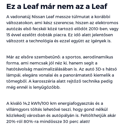
Ez a Leaf már nem az a Leaf
A vadonatúj Nissan Leaf messze túlmutat a korábbi
változatokon, ami kész szerencse, hiszen az elektromos
autózás első fecskéi közé tartozó elődöt 2010-ben, vagy
15 évvel ezelőtt dobták piacra. Ez idő alatt jelentősen
változott a technológia és ezzel együtt az igények is.
Már az elsőre szembetűnő: a sportos, aerodinamikus
forma, ami nemcsak jól néz ki, hanem segít a
hatótávolság maximalizálásában is. Az autó 3D-s hátsó
lámpái, elegáns vonalai és a panorámatető kiemelik a
tömegből. A karosszéria alatt rejtőző technika pedig
még ennél is lenyűgözőbb.
A kiváló 14,2 kWh/100 km energiafogyasztás és a
villámgyors töltés lehetővé teszi, hogy gond nélkül
közlekedj városban és autópályán is. Feltölthetjük akár
20%-ról 80%-ra mindössze 30 perc alatt!