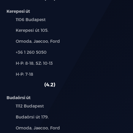
Kerepesi út
Település:
1106 Budapest
Cím:
Kerepesi út 105.
Márkák:
Omoda, Jaecoo, Ford
Telefon:
+36 1 260 5050
Új-
H-P: 8-18, SZ: 10-13
és
Alkatrész,
H-P: 7-18
használt
szerviz:
autó:
4.2
Budaörsi út
Település:
1112 Budapest
Cím:
Budaörsi út 179.
Márkák:
Omoda, Jaecoo, Ford