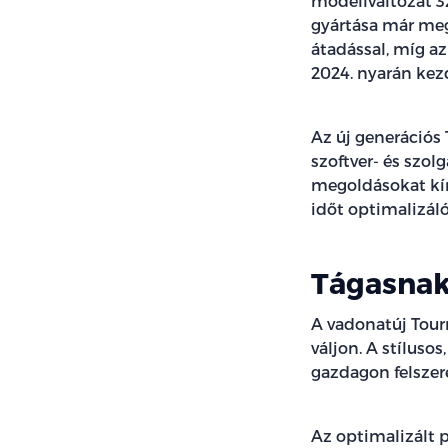
modellváltozat 3
gyártása már meg
átadással, míg a
2024. nyarán kez
Az új generációs 
szoftver- és szol
megoldásokat kín
időt optimalizál
Tágasnak
A vadonatúj Tour
váljon. A stíluso
gazdagon felszer
Az optimalizált p