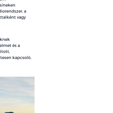
 síneken
iorendszer, a
ztalként vagy
eknek
elmet és a
ított,
ntesen kapcsoló,