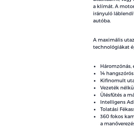
a klímát. A motor
irányuló láblendí
autóba.
A maximális utaz
technológiákat é
Háromzónás, e
14 hangszórós
Kifinomult uta
Vezeték nélkü
Ülésfűtés a má
Intelligens A
Tolatási Fékas
360 fokos kam
a manőverezés