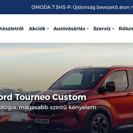
OMODA 7 SHS-P: Újdonság bevezető áron mo
Készletről
Akciók
Autóvásárlás
Szerviz
Rólu
Ford Tourneo Custom
nológia, magasabb szintű kényelem