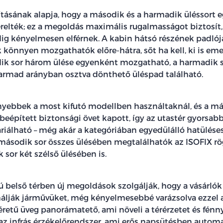
ításának alapja, hogy a második és a harmadik üléssort e
relték; ez a megoldás maximális rugalmasságot biztosít, 
g kényelmesen elférnek. A kabin hátsó részének padlójá
 könnyen mozgathatók előre-hátra, sőt ha kell, ki is em
ik sor három ülése egyenként mozgatható, a harmadik 
rmad arányban osztva dönthető üléspad található.
nyebbek a most kifutó modellben használtaknál, és a má
eépített biztonsági övet kapott, így az utastér gyorsab
iálható – még akár a kategóriában egyedülálló hatüléses
A második sor összes ülésében megtalálhatók az ISOFIX rö
sor két szélső ülésében is.
 belső térben új megoldások szolgálják, hogy a vásárlók 
álják járművüket, még kényelmesebbé varázsolva ezzel az
retű üveg panorámatető, ami növeli a térérzetet és fénny
az infrás érzékelőrendszer, ami erős napsütésben automa