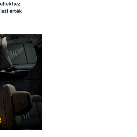
dellekhez
lati érték