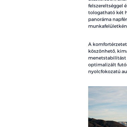
felszereltséggel 
tologatható két 
panoráma napfény
munkafelületként
A komfortérzetet
köszönhető, kima
menetstabilitást 
optimalizált fut
nyolcfokozatú a