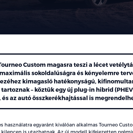
Tourneo Custom magasra teszi a lécet vetélytá
 maximális sokoldalúságra és kényelemre terve
ezéhez kimagasló hatékonyságú, kifinomult
tartoznak – köztük egy új plug-in hibrid (PHE
–, és az autó összkerékhajtással is megrendelh
s használatra egyaránt kiválóan alkalmas Tourneo Cust
r kilencen is utazhatnak. Az új modell kifejezetten prém