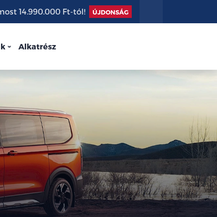
st 14.990.000 Ft-tól!
ÚJDONSÁG
nk
Alkatrész