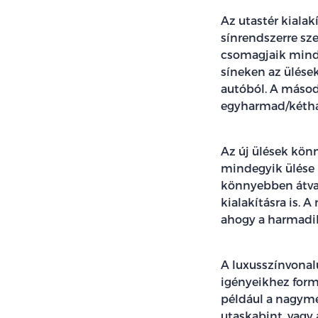
Az utastér kialak
sínrendszerre sze
csomagjaik mindi
síneken az ülések
autóból. A másod
egyharmad/kétha
Az új ülések kön
mindegyik ülése b
könnyebben átvar
kialakításra is. 
ahogy a harmadik 
A luxusszínvonalú
igényeikhez form
például a nagymé
utaskabint, vagy 