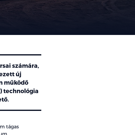
rsai számára,
zett új
an működő
V) technológia
ető.
om tágas
ium