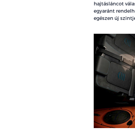
hajtásláncot vála
egyaránt rendelhe
egészen új szintjé