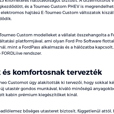
25 kilométeres hatótávolságot biztosít. A dízelmotoros 
kezdődött, és a Tourneo Custom PHEV is megrendelhető
z elektromos hajtású E‑Tourneo Custom változatok kiszál
dődik.
Tourneo Custom modelleket a vállalat összehangolta a Fo
gáltatási platformjával, ami olyan Ford Pro Software flotta
ál, mint a FordPass alkalmazás és a hálózatba kapcsolt,
ó FORDLiive rendszer.
 és komfortosnak tervezték
neo Customot úgy alakították ki tervezői, hogy sokkal 
s, új utastér gondos munkával, kiváló minőségű anyagokbó
elt kabin prémium kiegészítőket kínál.
adlólemez bőséges utasteret biztosít, függetlenül attól,