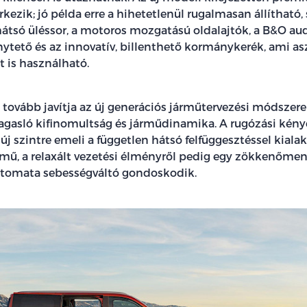
érkezik; jó példa erre a hihetetlenül rugalmasan állítható,
hátsó üléssor, a motoros mozgatású oldalajtók, a B&O aud
tető és az innovatív, billenthető kormánykerék, ami as
 is használható.
 tovább javítja az új generációs járműtervezési módszer
gasló kifinomultság és járműdinamika. A rugózási kény
új szintre emeli a független hátsó felfüggesztéssel kialak
ómű, a relaxált vezetési élményről pedig egy zökkenőme
utomata sebességváltó gondoskodik.