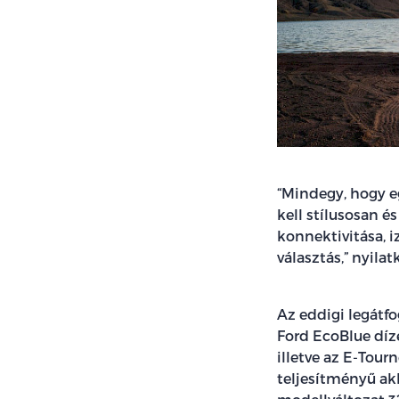
“Mindegy, hogy eg
kell stílusosan é
konnektivitása, i
választás,” nyila
Az eddigi legátf
Ford EcoBlue díze
illetve az E-Tou
teljesítményű ak