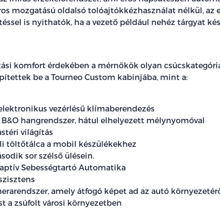
os mozgatású oldalsó tolóajtókkézhasználat nélkül, az e
téssel is nyithatók, ha a vezető például nehéz tárgyat k
ási komfort érdekében a mérnökök olyan csúcskategóri
pítettek be a Tourneo Custom kabinjába, mint a:
lektronikus vezérlésű klímaberendezés
 B&O hangrendszer, hátul elhelyezett mélynyomóval
stéri világítás
li töltőtálca a mobil készülékekhez
sodik sor szélső ülésein.
daptív Sebességtartó Automatika
szisztens
erarendszer, amely átfogó képet ad az autó környezetér
t a zsúfolt városi környezetben