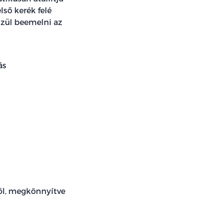
lső kerék felé
észül beemelni az
ás
ől, megkönnyítve