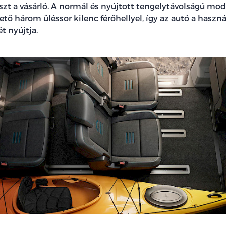
szt a vásárló. A normál és nyújtott tengelytávolságú mo
tő három üléssor kilenc férőhellyel, így az autó a haszná
t nyújtja.