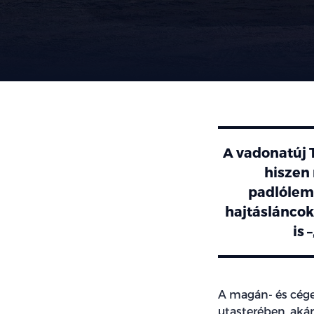
A vadonatúj 
hiszen
padlólem
hajtásláncok 
is 
A magán- és cége
utasterében, aká