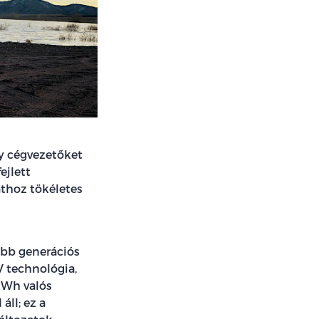
gy cégvezetőket
ejlett
athoz tökéletes
abb generációs
V technológia,
kWh valós
ll; ez a