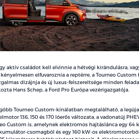
y aktív családot kell elvinnie a hétvégi kirándulásra, va
s kényelmesen elfuvaroznia a reptérre, a Tourneo Custom f
zgalmas dizájnja és új luxus-felszereltsége minden felad
tkozta Hans Schep, a Ford Pro Európa vezérigazgatója.
ogóbb Tourneo Custom-kínálatban megtalálható, a legúj
lmotor 136, 150 és 170 lóerős változata, a vadonatúj PHE
rneo Custom is, amelynek elektromos hajtáslánca egy 64 
kumulátor-csomagból és egy 160 kW-os elektromotorból á