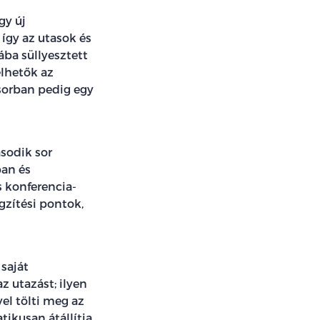
gy új
így az utasok és
ba süllyesztett
elhetők az
sorban pedig egy
sodik sor
ban és
 konferencia-
gzítési pontok,
saját
 utazást; ilyen
el tölti meg az
tikusan átállítja