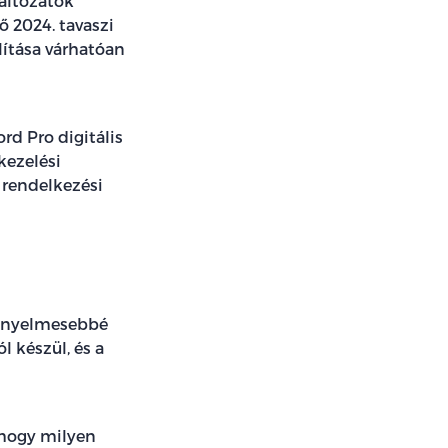
változatok
 2024. tavaszi
lítása várhatóan
rd Pro digitális
kezelési
 rendelkezési
kényelmesebbé
l készül, és a
 hogy milyen