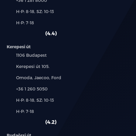
+36 1 281 8000
Új-
H-P: 8-18, SZ: 10-13
és
Alkatrész,
H-P: 7-18
használt
szerviz:
autó:
4.4
Kerepesi út
Település:
1106 Budapest
Cím:
Kerepesi út 105.
Márkák:
Omoda, Jaecoo, Ford
Telefon:
+36 1 260 5050
Új-
H-P: 8-18, SZ: 10-13
és
Alkatrész,
H-P: 7-18
használt
szerviz:
autó:
4.2
Budaörsi út