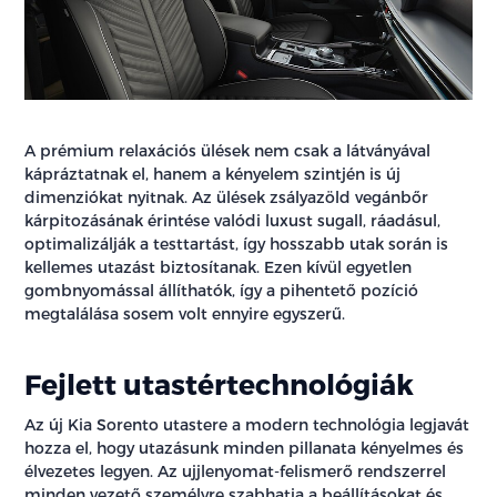
A prémium relaxációs ülések nem csak a látványával
kápráztatnak el, hanem a kényelem szintjén is új
dimenziókat nyitnak. Az ülések zsályazöld vegánbőr
kárpitozásának érintése valódi luxust sugall, ráadásul,
optimalizálják a testtartást, így hosszabb utak során is
kellemes utazást biztosítanak. Ezen kívül egyetlen
gombnyomással állíthatók, így a pihentető pozíció
megtalálása sosem volt ennyire egyszerű.
Fejlett utastértechnológiák
Az új Kia Sorento utastere a modern technológia legjavát
hozza el, hogy utazásunk minden pillanata kényelmes és
élvezetes legyen. Az ujjlenyomat-felismerő rendszerrel
minden vezető személyre szabhatja a beállításokat és