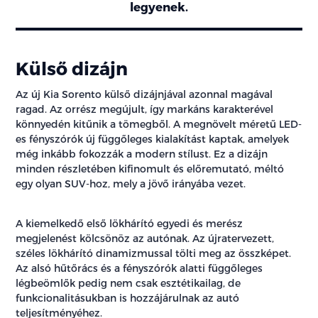
legyenek.
Külső dizájn
Az új Kia Sorento külső dizájnjával azonnal magával
ragad. Az orrész megújult, így markáns karakterével
könnyedén kitűnik a tömegből. A megnövelt méretű LED-
es fényszórók új függőleges kialakítást kaptak, amelyek
még inkább fokozzák a modern stílust. Ez a dizájn
minden részletében kifinomult és előremutató, méltó
egy olyan SUV-hoz, mely a jövő irányába vezet.
A kiemelkedő első lökhárító egyedi és merész
megjelenést kölcsönöz az autónak. Az újratervezett,
széles lökhárító dinamizmussal tölti meg az összképet.
Az alsó hűtőrács és a fényszórók alatti függőleges
légbeömlők pedig nem csak esztétikailag, de
funkcionalitásukban is hozzájárulnak az autó
teljesítményéhez.