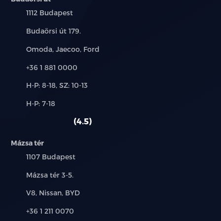
Település:
1112 Budapest
Cím:
Budaörsi út 179.
Márkák:
Omoda, Jaecoo, Ford
Telefon:
+36 1 881 0000
Új-
H-P: 8-18, SZ: 10-13
és
Alkatrész,
H-P: 7-18
használt
szerviz:
autó:
4.5
Mázsa tér
Település:
1107 Budapest
Cím:
Mázsa tér 3-5.
Márkák:
V8, Nissan, BYD
Telefon:
+36 1 211 0070