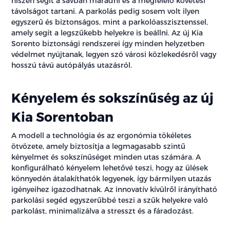
hiszen segít a sávban maradni és a megfelelő követési
távolságot tartani. A parkolás pedig sosem volt ilyen
egyszerű és biztonságos, mint a parkolóasszisztenssel,
amely segít a legszűkebb helyekre is beállni. Az új Kia
Sorento biztonsági rendszerei így minden helyzetben
védelmet nyújtanak, legyen szó városi közlekedésről vagy
hosszú távú autópályás utazásról.
Kényelem és sokszínűség az új
Kia Sorentoban
A modell a technológia és az ergonómia tökéletes
ötvözete, amely biztosítja a legmagasabb szintű
kényelmet és sokszínűséget minden utas számára. A
konfigurálható kényelem lehetővé teszi, hogy az ülések
könnyedén átalakíthatók legyenek, így bármilyen utazás
igényeihez igazodhatnak. Az innovatív kívülről irányítható
parkolási segéd egyszerűbbé teszi a szűk helyekre való
parkolást, minimalizálva a stresszt és a fáradozást.