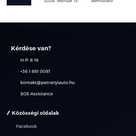
2026. február 13.
Bemutató
Kérdése van?
H-P: 8-18
+36 1 881 0081
kontakt@petranyiauto.hu
SOS Assistance
Közösségi oldalak
Facebook