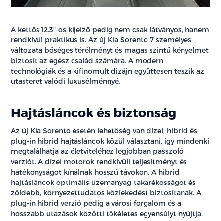
A kettős 12.3"-os kijelző pedig nem csak látványos, hanem
rendkívül praktikus is. Az új Kia Sorento 7 személyes
változata bőséges térélményt és magas szintű kényelmet
biztosít az egész család számára. A modern
technológiák és a kifinomult dizájn együttesen teszik az
utasteret valódi luxusélménnyé.
Hajtásláncok és biztonság
Az új Kia Sorento esetén lehetőség van dízel, hibrid és
plug-in hibrid hajtásláncok közül választani, így mindenki
megtalálhatja az életviteléhez legjobban passzoló
verziót. A dízel motorok rendkívüli teljesítményt és
hatékonyságot kínálnak hosszú távokon. A hibrid
hajtásláncok optimális üzemanyag-takarékosságot és
zöldebb, környezettudatos közlekedést biztosítanak. A
plug-in hibrid verzió pedig a városi forgalom és a
hosszabb utazások közötti tökéletes egyensúlyt nyújtja.