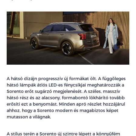
A hátsó dizájn progresszív új formákat ölt. A függőleges
hátsó lámpák átlós LED-es fénycsíkjai meghatározzák a
Sorento erőt sugárzó megjelenését. A széles, masszív
hátsó rész és az alacsony, formabontó lökhárító tovább
erősíti ezt a benyomást. Minden apró részlet hozzájárul
ahhoz, hogy a Sorento modern és magabiztos képet
mutasson a világnak.
A stílus terén a Sorento új szintre lépett a könnyűfém