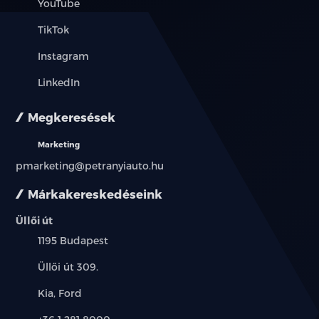
YouTube
TikTok
Instagram
LinkedIn
Megkeresések
Marketing
pmarketing@petranyiauto.hu
Márkakereskedéseink
Üllői út
Település:
1195 Budapest
Cím:
Üllői út 309.
Márkák:
Kia, Ford
Telefon: