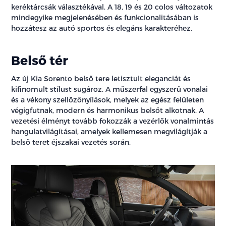
keréktárcsák választékával. A 18, 19 és 20 colos változatok
mindegyike megjelenésében és funkcionalitásában is
hozzátesz az autó sportos és elegáns karakteréhez.
Belső tér
Az új Kia Sorento belső tere letisztult eleganciát és
kifinomult stílust sugároz. A műszerfal egyszerű vonalai
és a vékony szellőzőnyílások, melyek az egész felületen
végigfutnak, modern és harmonikus belsőt alkotnak. A
vezetési élményt tovább fokozzák a vezérlők vonalmintás
hangulatvilágításai, amelyek kellemesen megvilágítják a
belső teret éjszakai vezetés során.