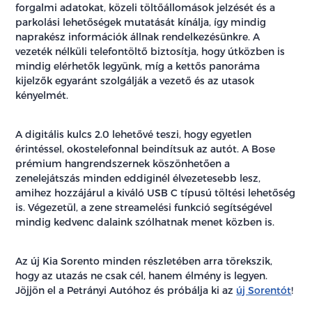
forgalmi adatokat, közeli töltőállomások jelzését és a
parkolási lehetőségek mutatását kínálja, így mindig
naprakész információk állnak rendelkezésünkre. A
vezeték nélküli telefontöltő biztosítja, hogy útközben is
mindig elérhetők legyünk, míg a kettős panoráma
kijelzők egyaránt szolgálják a vezető és az utasok
kényelmét.
A digitális kulcs 2.0 lehetővé teszi, hogy egyetlen
érintéssel, okostelefonnal beindítsuk az autót. A Bose
prémium hangrendszernek köszönhetően a
zenelejátszás minden eddiginél élvezetesebb lesz,
amihez hozzájárul a kiváló USB C típusú töltési lehetőség
is. Végezetül, a zene streamelési funkció segítségével
mindig kedvenc dalaink szólhatnak menet közben is.
Az új Kia Sorento minden részletében arra törekszik,
hogy az utazás ne csak cél, hanem élmény is legyen.
Jöjjön el a Petrányi Autóhoz és próbálja ki az
új Sorentót
!