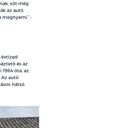
rnak, sőt még
zák az autó
a megnyerni.” -
 évtized
áztető és az
 1964 óta, az
 Az autó
 sávos hátsó