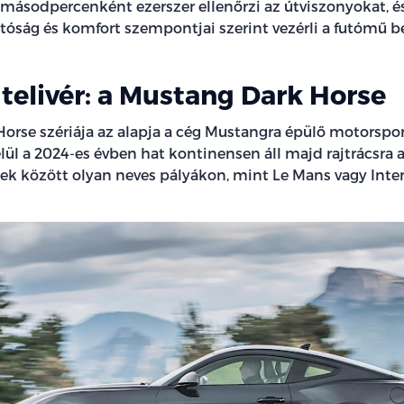
 másodpercenként ezerszer ellenőrzi az útviszonyokat, és
tóság és komfort szempontjai szerint vezérli a futómű beá
 telivér: a Mustang Dark Horse
orse szériája az alapja a cég Mustangra épülő motorspo
lül a 2024-es évben hat kontinensen áll majd rajtrácsra 
bek között olyan neves pályákon, mint Le Mans vagy Inter