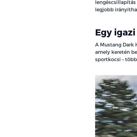
lengéscsillapítás
legjobb irányítha
Egy igazi
A Mustang Dark H
amely keretén be
sportkocsi – töb