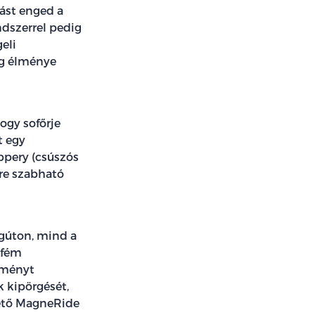
lást enged a
ndszerrel pedig
eli
ág élménye
ogy sofőrje
t egy
ppery (csúszós
yre szabható
ágúton, mind a
űfém
tményt
k kipörgését,
hető MagneRide