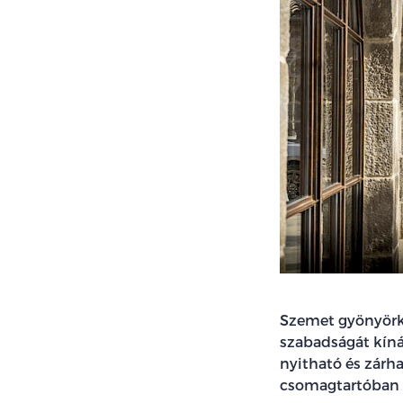
Szemet gyönyörkö
szabadságát kínál
nyitható és zárh
csomagtartóban ak