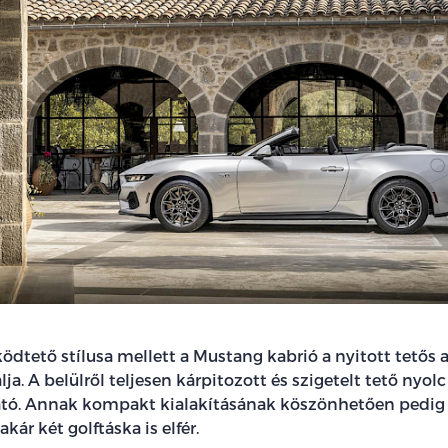
dtető stílusa mellett a Mustang kabrió a nyitott tetős 
ja. A belülről teljesen kárpitozott és szigetelt tető nyo
ató. Annak kompakt kialakításának köszönhetően pedig
ár két golftáska is elfér.