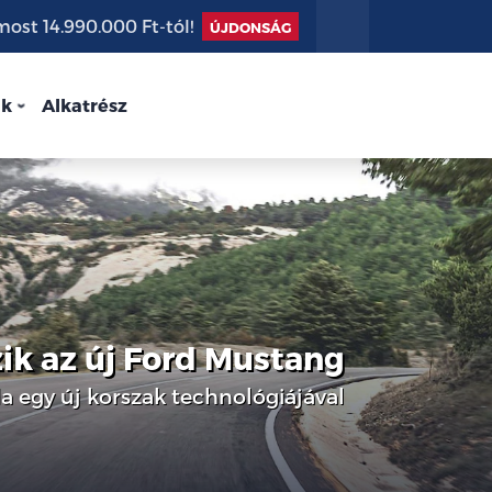
st 14.990.000 Ft-tól!
ÚJDONSÁG
nk
Alkatrész
k az új Ford Mustang
a egy új korszak technológiájával