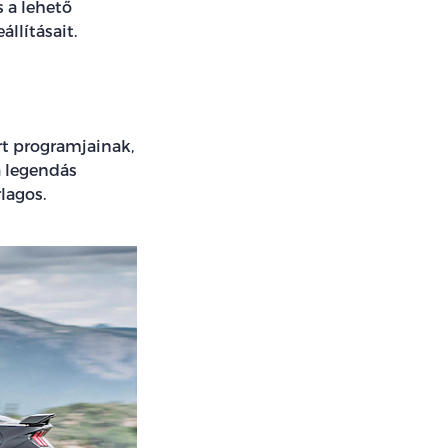
 a lehető
llításait.
rt programjainak,
a legendás
lagos.