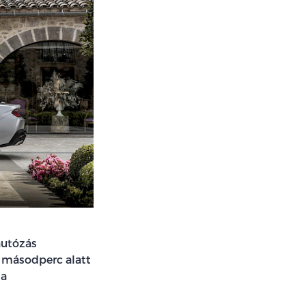
autózás
lc másodperc alatt
 a