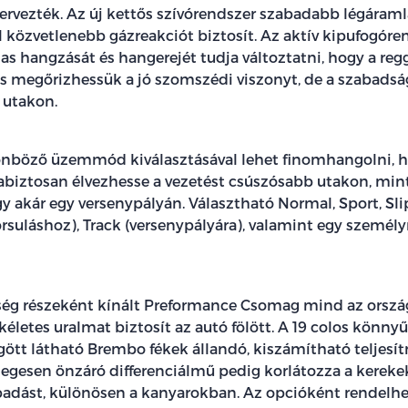
tervezték. Az új kettős szívórendszer szabadabb légáram
 közvetlenebb gázreakciót biztosít. Az aktív kipufogóre
-as hangzását és hangerejét tudja változtatni, hogy a regg
is megőrizhessük a jó szomszédi viszonyt, de a szabads
utakon.
önböző üzemmód kiválasztásával lehet finomhangolni, h
iztosan élvezhesse a vezetést csúszósabb utakon, min
y akár egy versenypályán. Választható Normal, Sport, Sli
orsuláshoz), Track (versenypályára), valamint egy személ
tség részeként kínált Preformance Csomag mind az orsz
életes uralmat biztosít az autó fölött. A 19 colos könny
ött látható Brembo fékek állandó, kiszámítható teljesí
legesen önzáró differenciálmű pedig korlátozza a kereke
tapadást, különösen a kanyarokban. Az opcióként rendel