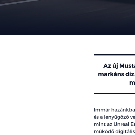
Az új Must
markáns dizá
má
Immár hazánkban 
és a lenyűgöző v
mint az Unreal E
működő digitáli