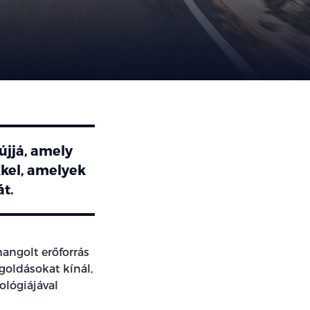
újjá, amely
kkel, amelyek
át.
angolt erőforrás
goldásokat kínál,
ológiájával