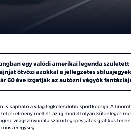
angban egy valódi amerikai legenda született 
jnját ötvözi azokkal a jellegzetes stílusjegye
r 60 éve izgatják az autózni vágyók fantáziáj
is kapható a világ legkelendőbb sportkocsija. A finomh
ezetési élmény mellett az új modell olyan különleges me
ngine világszínvonalú számítógépes játék grafikus techn
s műszeregység.