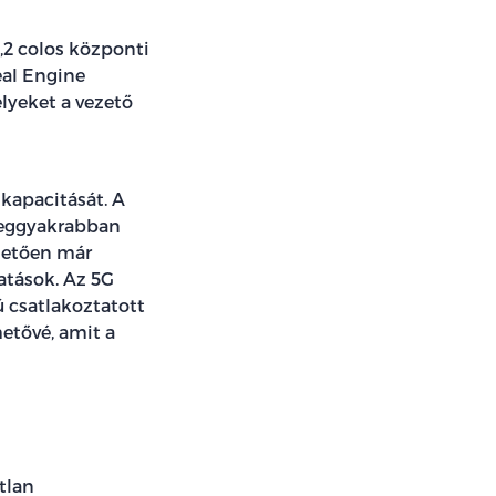
3,2 colos központi
eal Engine
elyeket a vezető
kapacitását. A
 leggyakrabban
hetően már
atások. Az 5G
ú csatlakoztatott
etővé, amit a
tlan