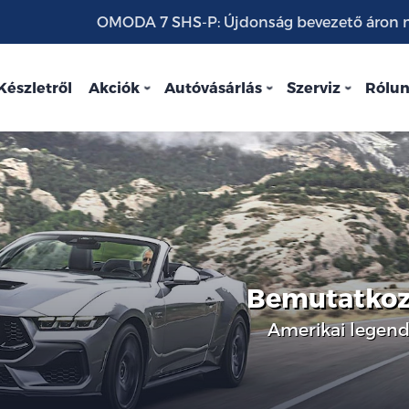
OMODA 7 SHS-P: Újdonság bevezető áron mo
Készletről
Akciók
Autóvásárlás
Szerviz
Rólu
Bemutatkozi
Amerikai legend