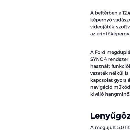
A beltérben a 12,
képernyő vadászg
videojáték-szoftv
az érintőképernyő
A Ford megdupláz
SYNC 4 rendszer 
használt funkció
vezeték nélkül is
kapcsolat gyors é
navigáció működé
kiváló hangminő
Lenyűgöz
A megújult 5,0 li