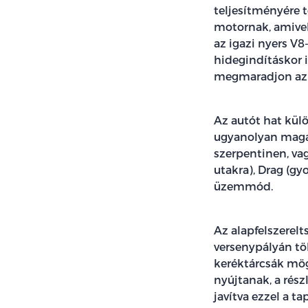
teljesítményére 
motornak, amivel
az igazi nyers V8
hidegindításkor 
megmaradjon az 
Az autót hat kül
ugyanolyan magab
szerpentinen, vag
utakra), Drag (gy
üzemmód.
Az alapfelszerel
versenypályán tök
keréktárcsák mög
nyújtanak, a rész
javítva ezzel a 