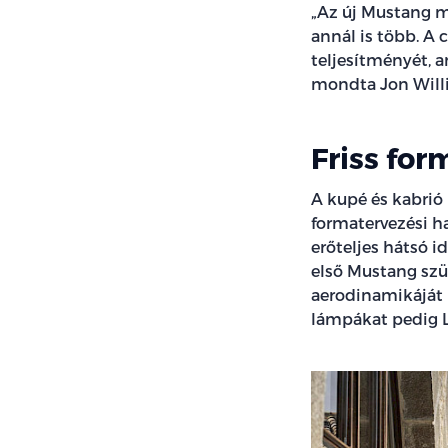
„Az új Mustang m
annál is több. A 
teljesítményét, a
mondta Jon Willi
Friss for
A kupé és kabrió 
formatervezési h
erőteljes hátsó 
első Mustang szü
aerodinamikáját ú
lámpákat pedig 