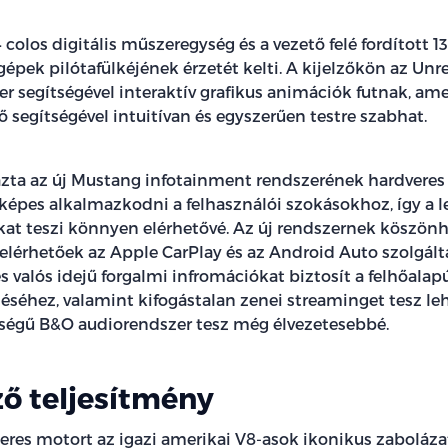
4 colos digitális műszeregység és a vezető felé fordított 1
épek pilótafülkéjének érzetét kelti. A kijelzőkön az Unr
er segítségével interaktív grafikus animációk futnak, am
 segítségével intuitívan és egyszerűen testre szabhat.
ta az új Mustang infotainment rendszerének hardveres 
képes alkalmazkodni a felhasználói szokásokhoz, így a
kat teszi könnyen elérhetővé. Az új rendszernek köszön
 elérhetőek az Apple CarPlay és az Android Auto szolgált
s valós idejű forgalmi infromációkat biztosít a felhőalap
séhez, valamint kifogástalan zenei streaminget tesz leh
ségű B&O audiorendszer tesz még élvezetesebbé.
ő teljesítmény
teres motort az igazi amerikai V8-asok ikonikus zaboláza