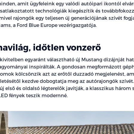
inden, amit ügyfeleink egy valódi autóipari ikontól elvá
csatlakoztatott technológiák kiegészítik és továbbfokoz
mivel rajongók egy teljesen új generációjának szívét fogj
ams, a Ford Blue Europe vezérigazgatója.
mavilág, időtlen vonzerő
kivitelben egyaránt választható új Mustang dizájnját hat
agyományai inspirálták. A gondosan megformázott géph
idomok kölcsönzik azt az erőtől duzzadó megjelenést, ami
letésétől kezdve dobogtatja meg az autórajongók szívét.
j első és oldalsó légterelők javítják, a klasszikus három
LED fények teszik modernné.