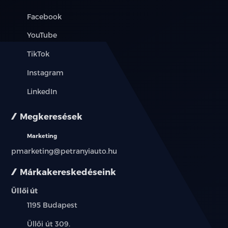
Facebook
YouTube
TikTok
Instagram
LinkedIn
Megkeresések
Marketing
pmarketing@petranyiauto.hu
Márkakereskedéseink
Üllői út
Település:
1195 Budapest
Cím:
Üllői út 309.