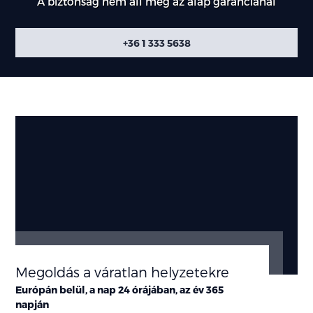
A biztonság nem áll meg az alap garanciánál
+36 1 333 5638
Megoldás a váratlan helyzetekre
Európán belül, a nap 24 órájában, az év 365
napján