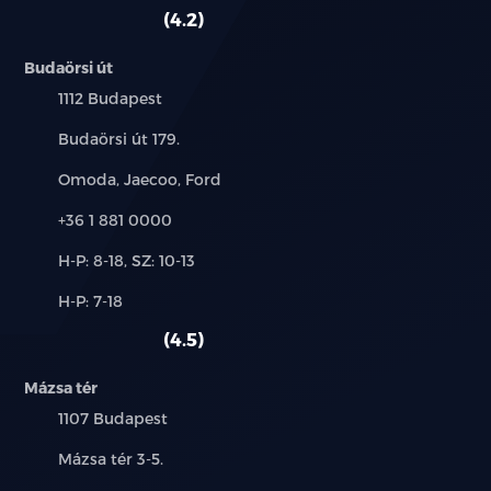
szerviz:
autó:
4.2
Budaörsi út
Település:
1112 Budapest
Cím:
Budaörsi út 179.
Márkák:
Omoda, Jaecoo, Ford
Telefon:
+36 1 881 0000
Új-
H-P: 8-18, SZ: 10-13
és
Alkatrész,
H-P: 7-18
használt
szerviz:
autó:
4.5
Mázsa tér
Település:
1107 Budapest
Cím:
Mázsa tér 3-5.