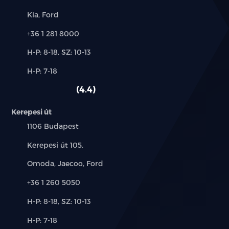
Márkák:
Kia, Ford
Telefon:
+36 1 281 8000
Új-
H-P: 8-18, SZ: 10-13
és
Alkatrész,
H-P: 7-18
használt
szerviz:
autó:
4.4
Kerepesi út
Település:
1106 Budapest
Cím:
Kerepesi út 105.
Márkák:
Omoda, Jaecoo, Ford
Telefon:
+36 1 260 5050
Új-
H-P: 8-18, SZ: 10-13
és
Alkatrész,
H-P: 7-18
használt