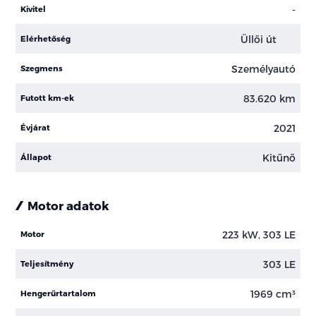
-
Kivitel
Üllői út
Elérhetőség
Személyautó
Szegmens
83.620 km
Futott km-ek
2021
Évjárat
Kitűnő
Állapot
Motor adatok
223 kW, 303 LE
Motor
303 LE
Teljesítmény
1969 cm³
Hengerűrtartalom