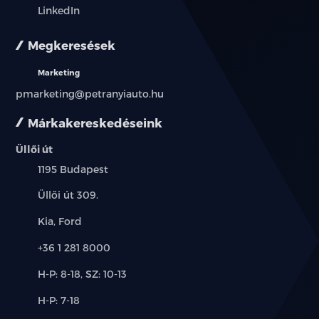
LinkedIn
elektromos ülésállítás vezetőoldal
Megkeresések
elektromosan behajtható külső tükrök
Marketing
érintőkijelző
pmarketing@petranyiauto.hu
Márkakereskedéseink
esőszenzor
Üllői út
ESP (menetstabilizátor)
Település:
1195 Budapest
faberakás
Cím:
Üllői út 309.
Márkák:
fedélzeti komputer
Kia, Ford
Telefon:
+36 1 281 8000
fényszóró magasságállítás
Új-
H-P: 8-18, SZ: 10-13
függönylégzsák
és
Alkatrész,
H-P: 7-18
használt
szerviz:
fűthető első ülés
autó: