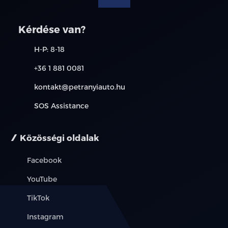
bőr belső
Kérdése van?
centrálzár
H-P: 8-18
csomag rögzítő
+36 1 881 0081
kontakt@petranyiauto.hu
deréktámasz
SOS Assistance
digitális többzónás klíma
elektromos ablak elöl
Közösségi oldalak
elektromos ablak hátul
Facebook
YouTube
elektromos csomagtérajtó-mozgatás
TikTok
elektromos tükör
Instagram
elektromos ülésállítás utasoldal