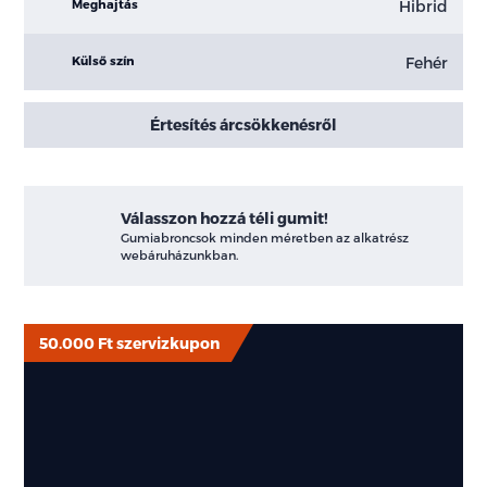
Hibrid
Meghajtás
Fehér
Külső szín
Értesítés árcsökkenésről
Válasszon hozzá téli gumit!
Gumiabroncsok minden méretben az alkatrész
webáruházunkban.
50.000 Ft szervizkupon