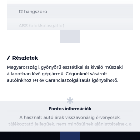
12 hangszóró
ABS (blokkolásgátló)
állítható kormány
Android Auto
Részletek
Magyarországi, gyönyörű esztétikai és kiváló műszaki
Apple CarPlay
állapotban lévő gépjármű. Cégünknél vásárolt
autóinkhoz 1+1 év Garanciaszolgáltatás igényelhető.
ASR (kipörgésgátló)
automata (8 fokozatú tiptronic) sebességváltó
Fontos információk
automatikusan sötétedő belső tükör
A használt autó árak visszavonásig érvényesek,
tájékoztató jellegűek, nem minősülnek ajánlattételnek, a
AUX csatlakozó
képek csak illusztrációk. További információkért kérjen
árajánlatot vagy vegye fel velünk a kapcsolatot.
bluetooth-os kihangosító