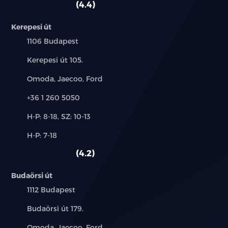
4.4
fűthető kormány
Kerepesi út
Település:
1106 Budapest
fűthető tükör
Cím:
Kerepesi út 105.
fűtőszálas szélvédő
Márkák:
Omoda, Jaecoo, Ford
GPS (navigáció)
Telefon:
+36 1 260 5050
guminyomás-ellenőrző rendszer
Új-
H-P: 8-18, SZ: 10-13
és
Alkatrész,
H-P: 7-18
hátsó fejtámlák
használt
szerviz:
autó:
4.2
holttér-figyelő rendszer
Budaörsi út
indításgátló (immobiliser)
Település:
1112 Budapest
ISOFIX rendszer
Cím:
Budaörsi út 179.
Márkák:
Omoda, Jaecoo, Ford
kihangosító