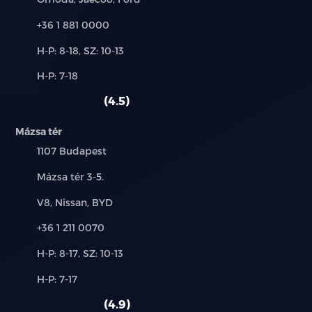
Telefon:
+36 1 881 0000
kikapcsolható légzsák
Új-
H-P: 8-18, SZ: 10-13
könnyűfém felni
és
Alkatrész,
H-P: 7-18
használt
szerviz:
autó:
középső kartámasz
4.5
kulcsnélküli nyitórendszer
Mázsa tér
Település:
1107 Budapest
LED fényszóró
Cím:
Mázsa tér 3-5.
lemeztető
Márkák:
V8, Nissan, BYD
memóriás vezetőülés
Telefon:
+36 1 211 0070
menetfény
Új-
H-P: 8-17, SZ: 10-13
és
Alkatrész,
H-P: 7-17
MP3 lejátszás
használt
szerviz:
autó:
4.9