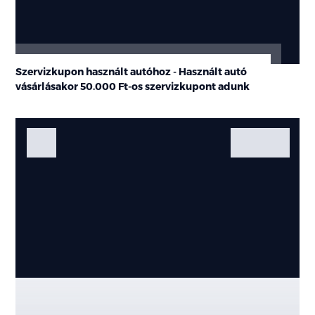
Szervizkupon használt autóhoz - Használt autó
vásárlásakor
50.000 Ft-os
szervizkupont adunk
Fotók
Galéria
Kiemelt