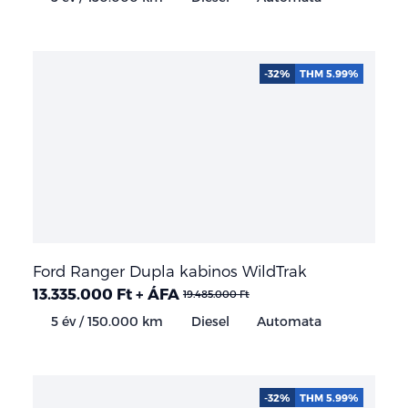
-32%
THM 5.99%
Ford Ranger Dupla kabinos WildTrak
13.335.000 Ft + ÁFA
19.485.000 Ft
5 év / 150.000 km
Diesel
Automata
-32%
THM 5.99%