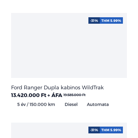
-31%
THM 5.99%
Ford Ranger Dupla kabinos WildTrak
13.420.000 Ft + ÁFA
19.585.000 Ft
5 év / 150.000 km
Diesel
Automata
-31%
THM 5.99%