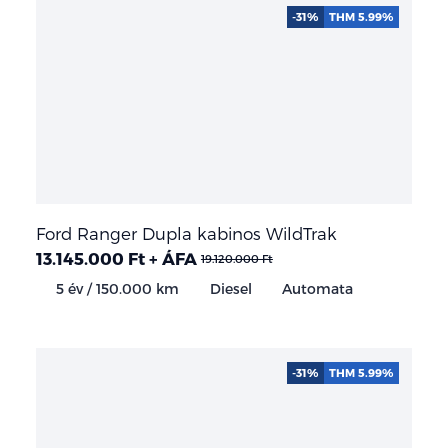
-31%
THM 5.99%
Ford Ranger Dupla kabinos WildTrak
13.145.000 Ft + ÁFA
19.120.000 Ft
5 év / 150.000 km
Diesel
Automata
-31%
THM 5.99%