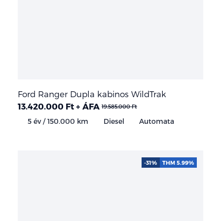
Ford Ranger Dupla kabinos WildTrak
13.420.000 Ft + ÁFA
19.585.000 Ft
5 év / 150.000 km
Diesel
Automata
-31%
THM 5.99%