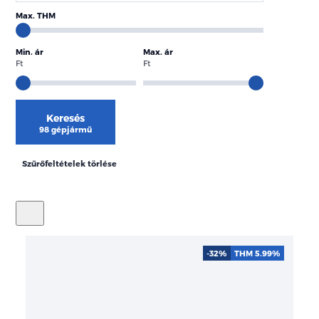
Max. THM
Min. ár
Max. ár
Ft
Ft
Keresés
98 gépjármű
Szűrőfeltételek törlése
-32%
THM 5.99%