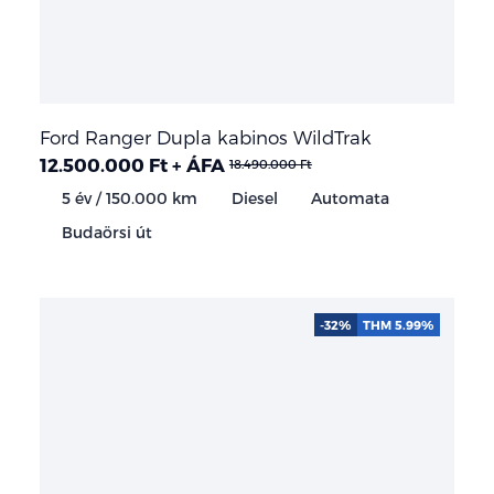
Ford Ranger Dupla kabinos WildTrak
12.500.000 Ft + ÁFA
18.490.000 Ft
5 év / 150.000 km
Diesel
Automata
Budaörsi út
-32%
THM 5.99%