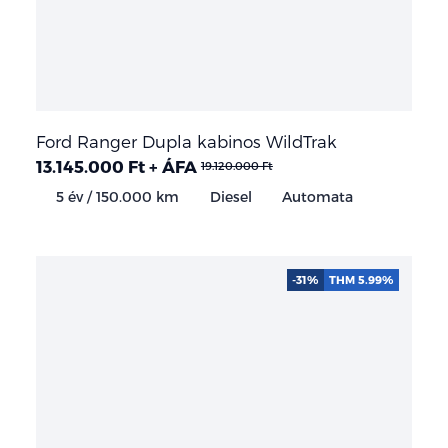
Ford Ranger Dupla kabinos WildTrak
13.145.000 Ft + ÁFA
19.120.000 Ft
5 év / 150.000 km
Diesel
Automata
-31%
THM 5.99%