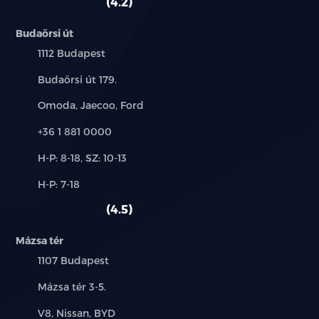
4.2
Budaörsi út
Település:
1112 Budapest
Cím:
Budaörsi út 179.
Márkák:
Omoda, Jaecoo, Ford
Telefon:
+36 1 881 0000
Új-
H-P: 8-18, SZ: 10-13
és
Alkatrész,
H-P: 7-18
használt
szerviz:
autó:
4.5
Mázsa tér
Település:
1107 Budapest
Cím:
Mázsa tér 3-5.
Márkák:
V8, Nissan, BYD