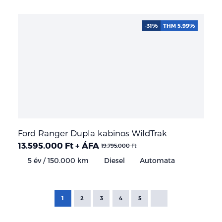
-31%
THM 5.99%
Ford Ranger Dupla kabinos WildTrak
13.595.000 Ft + ÁFA
19.795.000 Ft
5 év / 150.000 km
Diesel
Automata
1
2
3
4
5