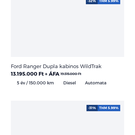
-32%
THM 5.99%
Ford Ranger Dupla kabinos WildTrak
13.195.000 Ft + ÁFA
19.315.000 Ft
5 év / 150.000 km
Diesel
Automata
-31%
THM 5.99%