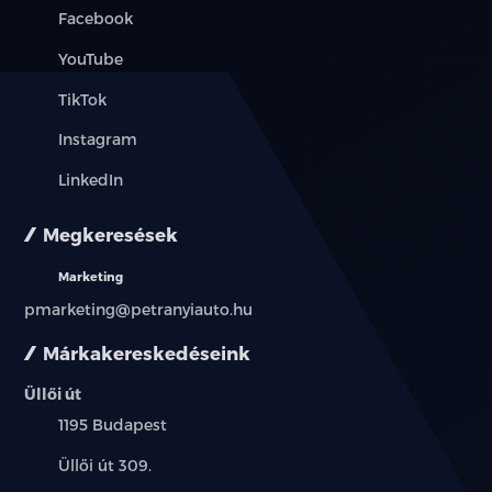
Facebook
YouTube
TikTok
Instagram
LinkedIn
Megkeresések
Marketing
pmarketing@petranyiauto.hu
Márkakereskedéseink
Üllői út
Település:
1195 Budapest
Cím:
Üllői út 309.