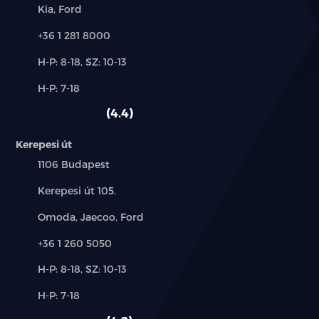
Márkák:
Kia, Ford
Telefon:
+36 1 281 8000
Új-
H-P: 8-18, SZ: 10-13
és
Alkatrész,
H-P: 7-18
használt
szerviz:
autó:
4.4
Kerepesi út
Település:
1106 Budapest
Cím:
Kerepesi út 105.
Márkák:
Omoda, Jaecoo, Ford
Telefon:
+36 1 260 5050
Új-
H-P: 8-18, SZ: 10-13
és
Alkatrész,
H-P: 7-18
használt
szerviz:
autó: