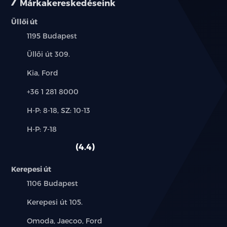
Márkakereskedéseink
Üllői út
Település:
1195 Budapest
Cím:
Üllői út 309.
Márkák:
Kia, Ford
Telefon:
+36 1 281 8000
Új-
H-P: 8-18, SZ: 10-13
és
Alkatrész,
H-P: 7-18
használt
szerviz:
autó:
4.4
Kerepesi út
Település:
1106 Budapest
Cím:
Kerepesi út 105.
Márkák:
Omoda, Jaecoo, Ford