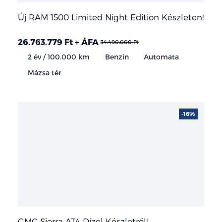
Új RAM 1500 Limited Night Edition Készleten!
26.763.779 Ft + ÁFA
34.490.000 Ft
2 év / 100.000 km
Benzin
Automata
Mázsa tér
-16%
GMC Sierra AT4 Dízel Készletről!