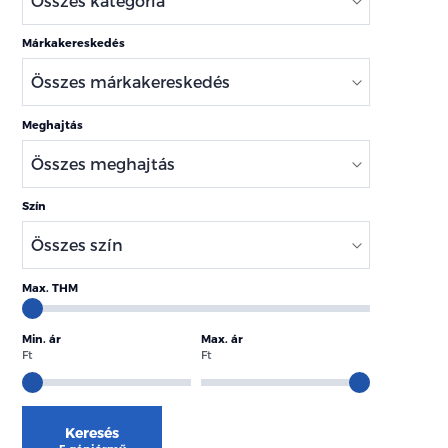
Márkakereskedés
Meghajtás
Szín
Max. THM
Min. ár
Max. ár
Ft
Ft
Keresés