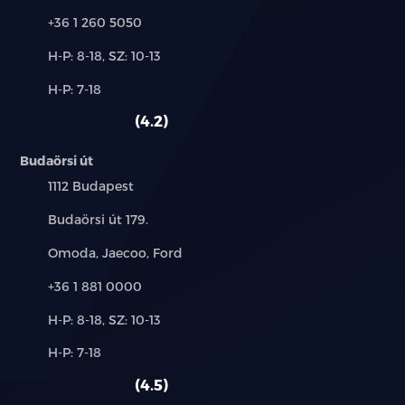
Telefon:
+36 1 260 5050
Új-
H-P: 8-18, SZ: 10-13
és
Alkatrész,
H-P: 7-18
használt
szerviz:
autó:
4.2
Budaörsi út
Település:
1112 Budapest
Cím:
Budaörsi út 179.
Márkák:
Omoda, Jaecoo, Ford
Telefon:
+36 1 881 0000
Új-
H-P: 8-18, SZ: 10-13
és
Alkatrész,
H-P: 7-18
használt
szerviz:
autó:
4.5