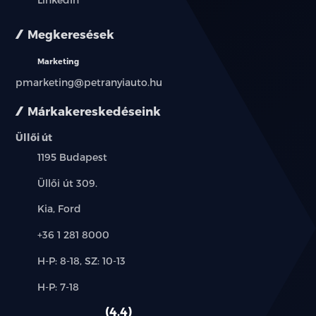
Megkeresések
Marketing
pmarketing@petranyiauto.hu
Márkakereskedéseink
Üllői út
Település:
1195 Budapest
Cím:
Üllői út 309.
Márkák:
Kia, Ford
Telefon:
+36 1 281 8000
Új-
H-P: 8-18, SZ: 10-13
és
Alkatrész,
H-P: 7-18
használt
szerviz:
autó:
4.4