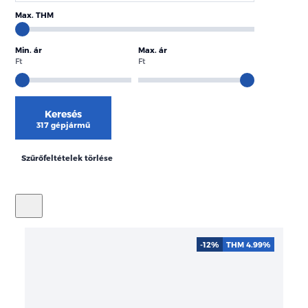
Max. THM
Min. ár
Max. ár
Ft
Ft
Keresés
317 gépjármű
Szűrőfeltételek törlése
-12%
THM 4.99%