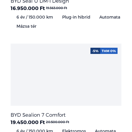
BYD Seal U DM-i Design
16.950.000 Ft
19.363.000 Ft
6 év / 150.000 km
Plug-in hibrid
Automata
Mázsa tér
-5%
THM 0%
BYD Sealion 7 Comfort
19.450.000 Ft
20.500.000 Ft
6 év / 150.000 km
Elektromos
Automata