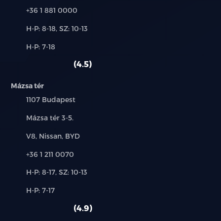
Telefon:
+36 1 881 0000
Új-
H-P: 8-18, SZ: 10-13
és
Alkatrész,
H-P: 7-18
használt
szerviz:
autó:
4.5
Mázsa tér
Település:
1107 Budapest
Cím:
Mázsa tér 3-5.
Márkák:
V8, Nissan, BYD
Telefon:
+36 1 211 0070
Új-
H-P: 8-17, SZ: 10-13
és
Alkatrész,
H-P: 7-17
használt
szerviz:
autó:
4.9