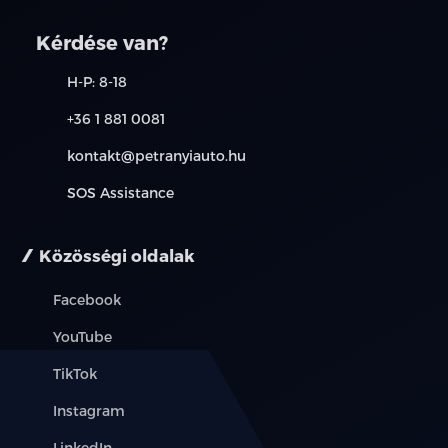
kapcsolatot. A használt autó beszámítás részleteiről,
kérjük, érdeklődjön munkatársainknál. A meghirdetett
Kérdése van?
induló THM tájékoztató jellegű, nem minden modellre
érvényes, a részletekről érdeklődjön a munkatársainknál.
H-P: 8-18
+36 1 881 0081
kontakt@petranyiauto.hu
SOS Assistance
Közösségi oldalak
Facebook
YouTube
TikTok
Instagram
LinkedIn