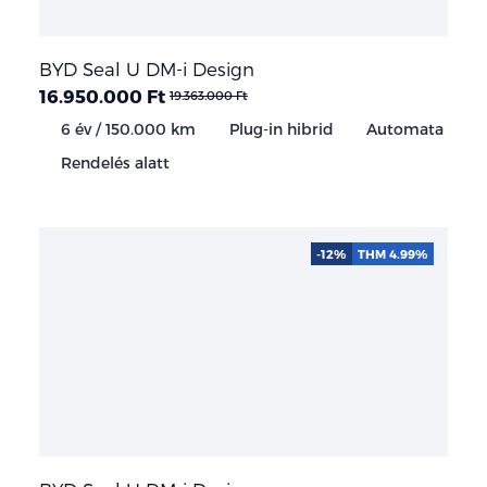
BYD Seal U DM-i Design
16.950.000 Ft
19.363.000 Ft
6 év / 150.000 km
Plug-in hibrid
Automata
Rendelés alatt
-12%
THM 4.99%