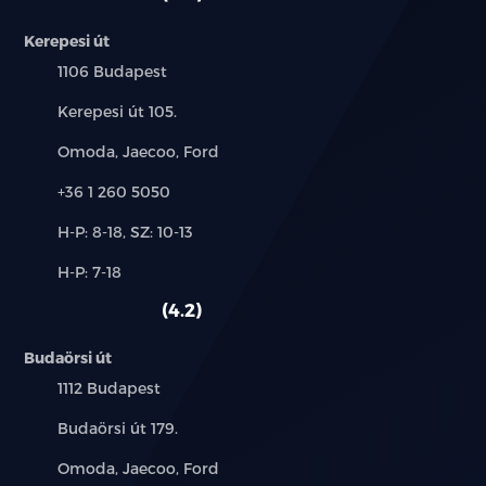
Kerepesi út
Település:
1106 Budapest
Cím:
Kerepesi út 105.
Márkák:
Omoda, Jaecoo, Ford
Telefon:
+36 1 260 5050
Új-
H-P: 8-18, SZ: 10-13
és
Alkatrész,
H-P: 7-18
használt
szerviz:
autó:
4.2
Budaörsi út
Település:
1112 Budapest
Cím:
Budaörsi út 179.
Márkák:
Omoda, Jaecoo, Ford