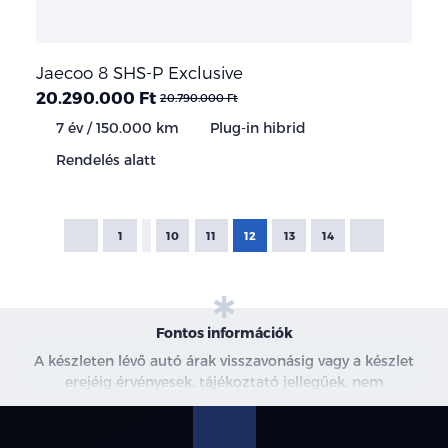
Jaecoo 8 SHS-P Exclusive
20.290.000 Ft
20.790.000 Ft
7 év / 150.000 km
Plug-in hibrid
Rendelés alatt
1
10
11
12
13
14
Fontos információk
A készleten lévő autó árak visszavonásig vagy a készlet
erejéig érvényesek, tájékoztató jellegűek, nem
minősülnek ajánlattételnek, a képek csak illusztrációk. A
beszállítás alatt álló gépjárművek ára változhat. További
információkért kérjen árajánlatot vagy vegye fel velünk a