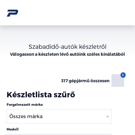
Szabadidő-autók készletről
Válogasson a
készleten lévő
autóink széles kínálatából
317 gépjármű összesen
Készletlista szűrő
Forgalmazott márka
Modell