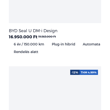
BYD Seal U DM-i Design
16.950.000 Ft
19.363.000 Ft
6 év / 150.000 km
Plug-in hibrid
Automata
Rendelés alatt
-12%
THM 4.99%