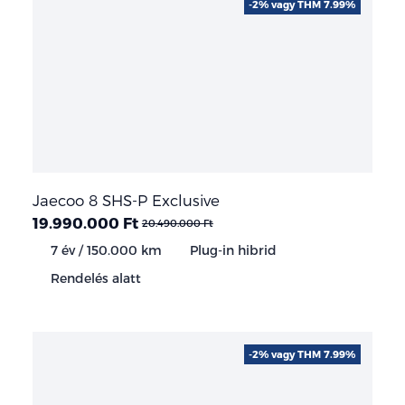
-2% vagy THM 7.99%
Jaecoo 8 SHS-P Exclusive
19.990.000 Ft
20.490.000 Ft
7 év / 150.000 km
Plug-in hibrid
Rendelés alatt
-2% vagy THM 7.99%