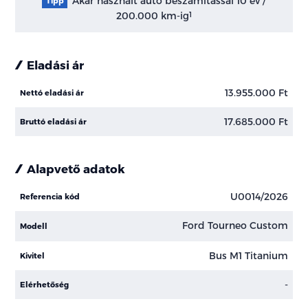
Akár használt autó beszámítással 10 év /
Tipp
200.000 km-ig
1
Eladási ár
13.955.000 Ft
Nettó eladási ár
17.685.000 Ft
Bruttó eladási ár
Alapvető adatok
U0014/2026
Referencia kód
Ford Tourneo Custom
Modell
Bus M1 Titanium
Kivitel
-
Elérhetőség