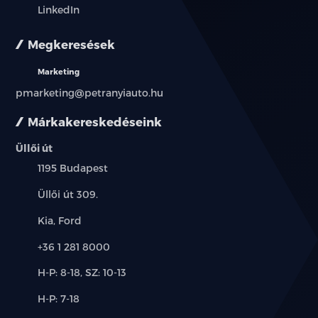
LinkedIn
Megkeresések
Marketing
pmarketing@petranyiauto.hu
Márkakereskedéseink
Üllői út
Település:
1195 Budapest
Cím:
Üllői út 309.
Márkák:
Kia, Ford
Telefon:
+36 1 281 8000
Új-
H-P: 8-18, SZ: 10-13
és
Alkatrész,
H-P: 7-18
használt
szerviz:
autó: