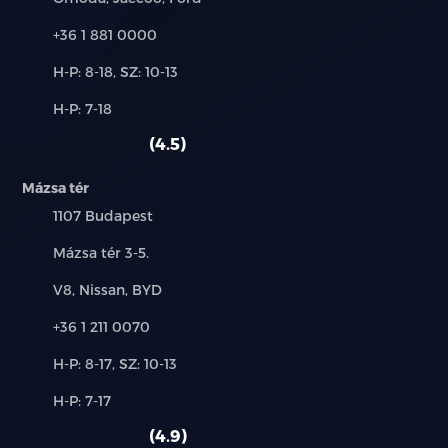
Telefon:
+36 1 881 0000
Új-
H-P: 8-18, SZ: 10-13
és
Alkatrész,
H-P: 7-18
használt
szerviz:
autó:
4.5
Mázsa tér
Település:
1107 Budapest
Cím:
Mázsa tér 3-5.
Márkák:
V8, Nissan, BYD
Telefon:
+36 1 211 0070
Új-
H-P: 8-17, SZ: 10-13
és
Alkatrész,
H-P: 7-17
használt
szerviz:
autó:
4.9