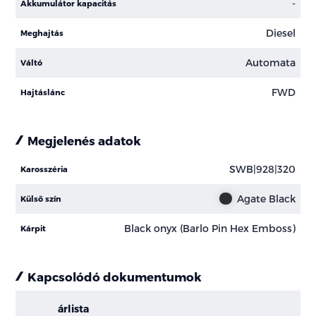
-
Akkumulátor kapacitás
Diesel
Meghajtás
Automata
Váltó
FWD
Hajtáslánc
Megjelenés adatok
SWB|928|320
Karosszéria
Agate Black
Külső szín
Black onyx (Barlo Pin Hex Emboss)
Kárpit
Kapcsolódó dokumentumok
árlista