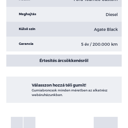
Diesel
Meghajtás
Agate Black
Külső szín
5 év / 200.000 km
Garancia
Értesítés árcsökkenésről
Válasszon hozzá téli gumit!
Gumiabroncsok minden méretben az alkatrész
webáruházunkban.
Fotók
Galéria