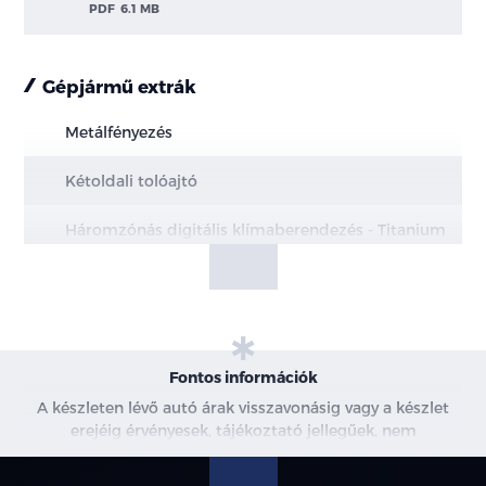
PDF
6.1 MB
Gépjármű extrák
Metálfényezés
Kétoldali tolóajtó
Háromzónás digitális klímaberendezés - Titanium
Nyitható bal- és jobboldai ablakok a második
üléssornál
Vez. tám. r. #6
Fontos információk
Duplak. Van
A készleten lévő autó árak visszavonásig vagy a készlet
erejéig érvényesek, tájékoztató jellegűek, nem
Kombi M1 Trend
minősülnek ajánlattételnek, a képek csak illusztrációk. A
beszállítás alatt álló gépjárművek ára változhat. További