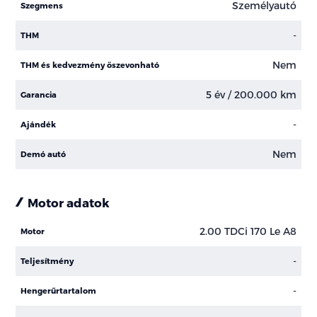
Személyautó
Szegmens
-
THM
Nem
THM és kedvezmény öszevonható
5 év / 200.000 km
Garancia
-
Ajándék
Nem
Demó autó
Motor adatok
2.00 TDCi 170 Le A8
Motor
-
Teljesítmény
-
Hengerűrtartalom