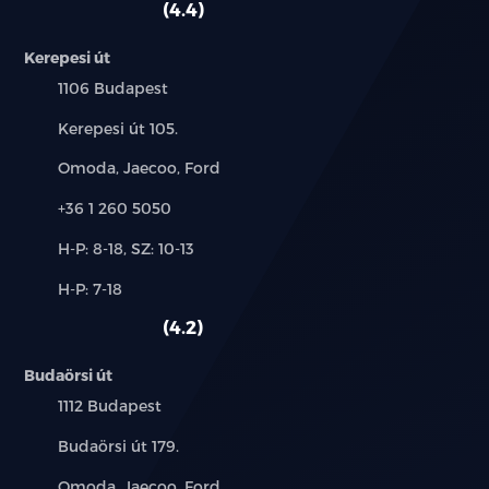
4.4
Kerepesi út
Település:
1106 Budapest
Cím:
Kerepesi út 105.
Márkák:
Omoda, Jaecoo, Ford
Telefon:
+36 1 260 5050
Új-
H-P: 8-18, SZ: 10-13
és
Alkatrész,
H-P: 7-18
használt
szerviz:
autó:
4.2
Budaörsi út
Település:
1112 Budapest
Cím:
Budaörsi út 179.
Márkák:
Omoda, Jaecoo, Ford