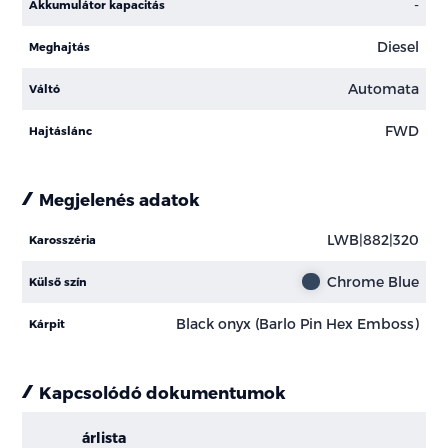
-
Akkumulátor kapacitás
Diesel
Meghajtás
Automata
Váltó
FWD
Hajtáslánc
Megjelenés adatok
LWB|882|320
Karosszéria
Chrome Blue
Külső szín
Black onyx (Barlo Pin Hex Emboss)
Kárpit
Kapcsolódó dokumentumok
árlista