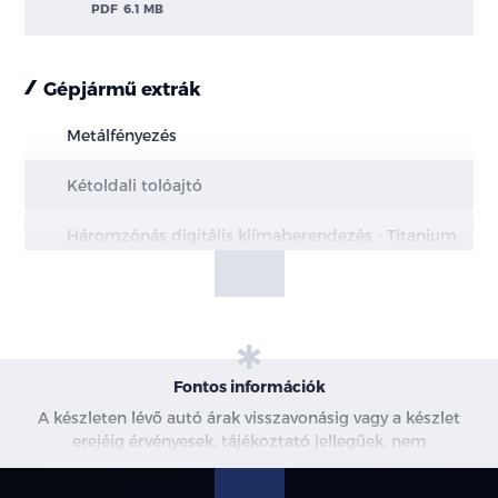
PDF
6.1 MB
Gépjármű extrák
Metálfényezés
Kétoldali tolóajtó
Háromzónás digitális klímaberendezés - Titanium
Nyitható bal- és jobboldai ablakok a második
üléssornál
Vez. tám. r. #6
Fontos információk
Duplak. Van
A készleten lévő autó árak visszavonásig vagy a készlet
erejéig érvényesek, tájékoztató jellegűek, nem
Kombi M1 Trend
minősülnek ajánlattételnek, a képek csak illusztrációk. A
beszállítás alatt álló gépjárművek ára változhat. További