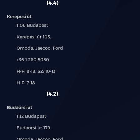
4.4
Kerepesi út
Település:
1106 Budapest
Cím:
Kerepesi út 105.
Márkák:
Omoda, Jaecoo, Ford
Telefon:
+36 1 260 5050
Új-
H-P: 8-18, SZ: 10-13
és
Alkatrész,
H-P: 7-18
használt
szerviz:
autó:
4.2
Budaörsi út
Település:
1112 Budapest
Cím:
Budaörsi út 179.
Márkák:
Omoda, Jaecoo, Ford