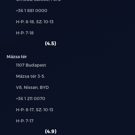
Telefon:
+36 1 881 0000
Új-
H-P: 8-18, SZ: 10-13
és
Alkatrész,
H-P: 7-18
használt
szerviz:
autó:
4.5
Mázsa tér
Település:
1107 Budapest
Cím:
Mázsa tér 3-5.
Márkák:
V8, Nissan, BYD
Telefon:
+36 1 211 0070
Új-
H-P: 8-17, SZ: 10-13
és
Alkatrész,
H-P: 7-17
használt
szerviz:
autó:
4.9