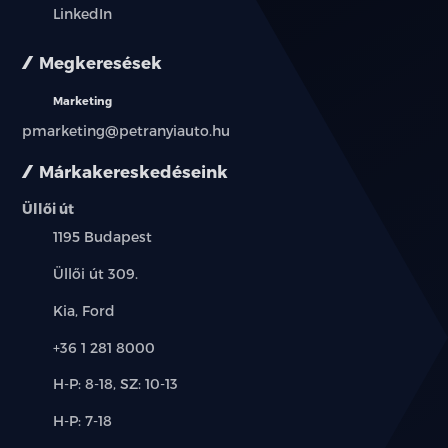
LinkedIn
Megkeresések
Marketing
pmarketing@petranyiauto.hu
Márkakereskedéseink
Üllői út
Település:
1195 Budapest
Cím:
Üllői út 309.
Márkák:
Kia, Ford
Telefon:
+36 1 281 8000
Új-
H-P: 8-18, SZ: 10-13
és
Alkatrész,
H-P: 7-18
használt
szerviz:
autó: