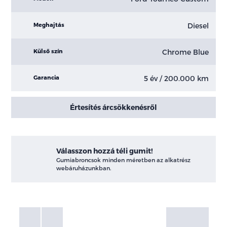
Diesel
Meghajtás
Chrome Blue
Külső szín
5 év / 200.000 km
Garancia
Értesítés árcsökkenésről
Válasszon hozzá téli gumit!
Gumiabroncsok minden méretben az alkatrész
webáruházunkban.
Fotók
Galéria