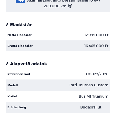
Akár használt autó beszámítással 10 év /
Tipp
200.000 km-ig
1
Eladási ár
12.995.000 Ft
Nettó eladási ár
16.465.000 Ft
Bruttó eladási ár
Alapvető adatok
U0027/2026
Referencia kód
Ford Tourneo Custom
Modell
Bus M1 Titanium
Kivitel
Budaörsi út
Elérhetőség