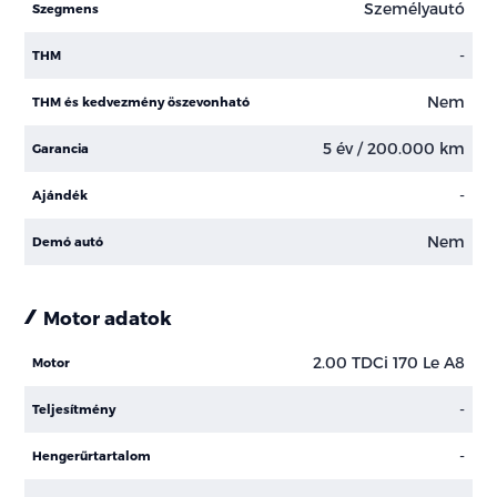
Személyautó
Szegmens
-
THM
Nem
THM és kedvezmény öszevonható
5 év / 200.000 km
Garancia
-
Ajándék
Nem
Demó autó
Motor adatok
2.00 TDCi 170 Le A8
Motor
-
Teljesítmény
-
Hengerűrtartalom