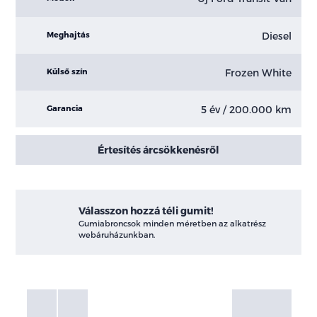
Diesel
Meghajtás
Frozen White
Külső szín
5 év / 200.000 km
Garancia
Értesítés árcsökkenésről
Válasszon hozzá téli gumit!
Gumiabroncsok minden méretben az alkatrész
webáruházunkban.
Fotók
Galéria