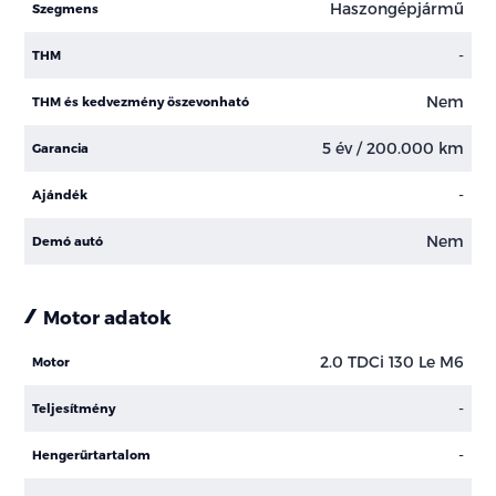
Haszongépjármű
Szegmens
-
THM
Nem
THM és kedvezmény öszevonható
5 év / 200.000 km
Garancia
-
Ajándék
Nem
Demó autó
Motor adatok
2.0 TDCi 130 Le M6
Motor
-
Teljesítmény
-
Hengerűrtartalom