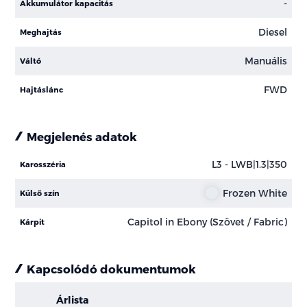
-
Akkumulátor kapacitás
Diesel
Meghajtás
Manuális
Váltó
FWD
Hajtáslánc
Megjelenés adatok
L3 - LWB|1.3|350
Karosszéria
Frozen White
Külső szín
Capitol in Ebony (Szövet / Fabric)
Kárpit
Kapcsolódó dokumentumok
Árlista