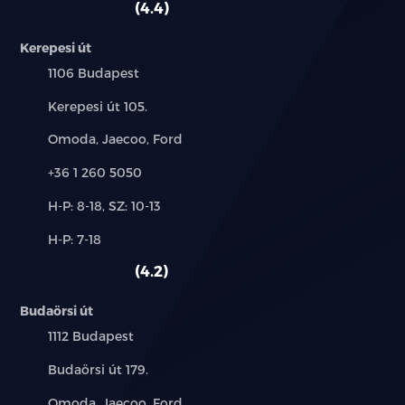
4.4
Kerepesi út
Település:
1106 Budapest
Cím:
Kerepesi út 105.
Márkák:
Omoda, Jaecoo, Ford
Telefon:
+36 1 260 5050
Új-
H-P: 8-18, SZ: 10-13
és
Alkatrész,
H-P: 7-18
használt
szerviz:
autó:
4.2
Budaörsi út
Település:
1112 Budapest
Cím:
Budaörsi út 179.
Márkák:
Omoda, Jaecoo, Ford