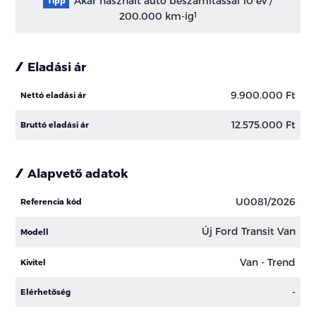
Akár használt autó beszámítással 10 év /
Tipp
200.000 km-ig
1
Eladási ár
9.900.000 Ft
Nettó eladási ár
12.575.000 Ft
Bruttó eladási ár
Alapvető adatok
U0081/2026
Referencia kód
Új Ford Transit Van
Modell
Van - Trend
Kivitel
-
Elérhetőség