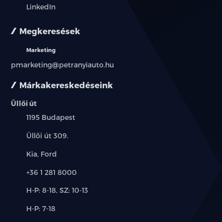
LinkedIn
Megkeresések
Marketing
pmarketing@petranyiauto.hu
Márkakereskedéseink
Üllői út
Település:
1195 Budapest
Cím:
Üllői út 309.
Márkák:
Kia, Ford
Telefon:
+36 1 281 8000
Új-
H-P: 8-18, SZ: 10-13
és
Alkatrész,
H-P: 7-18
használt
szerviz:
autó: