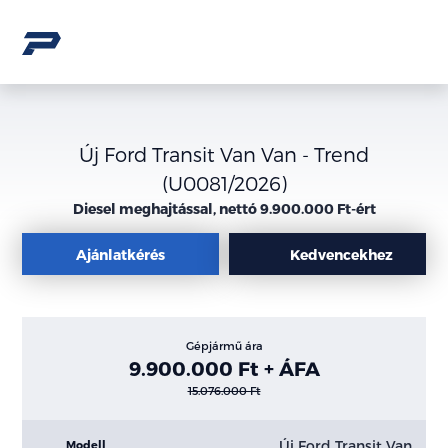
Új Ford Transit Van Van - Trend
(U0081/2026)
Diesel meghajtással, nettó 9.900.000 Ft-ért
Ajánlatkérés
Kedvencekhez
Gépjármű ára
9.900.000 Ft + ÁFA
15.076.000 Ft
Új Ford Transit Van
Modell