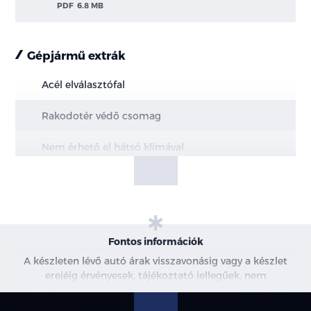
PDF
6.8 MB
Gépjármű extrák
Acél elválasztófal
Rakodotér védő csomag
Nem érhető el hátsó klímával
Első üléscsomag 8A (kivéve BEV) - DCiV alváz
esetén kivéve 350EL
Ebony szín
Fontos információk
Pótkerék (tartalmaz szerszámkészletet)
A készleten lévő autó árak visszavonásig vagy a készlet
erejéig érvényesek, tájékoztató jellegűek, nem
LED-es világítás a rakodótérben
minősülnek ajánlattételnek, a képek csak illusztrációk. A
beszállítás alatt álló gépjárművek ára változhat. További