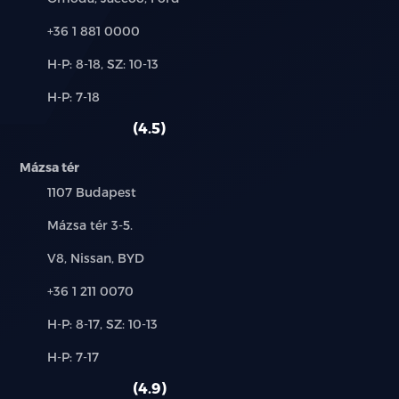
Telefon:
+36 1 881 0000
Új-
H-P: 8-18, SZ: 10-13
és
Alkatrész,
H-P: 7-18
használt
szerviz:
autó:
4.5
Mázsa tér
Település:
1107 Budapest
Cím:
Mázsa tér 3-5.
Márkák:
V8, Nissan, BYD
Telefon:
+36 1 211 0070
Új-
H-P: 8-17, SZ: 10-13
és
Alkatrész,
H-P: 7-17
használt
szerviz:
autó:
4.9