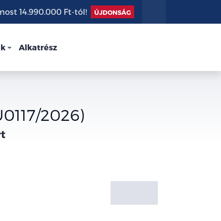
st 14.990.000 Ft-tól!
ÚJDONSÁG
nk
Alkatrész
U0117/2026)
rt