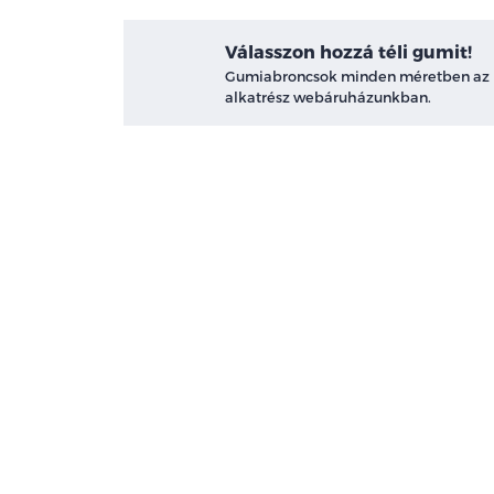
Válasszon hozzá téli gumit!
Gumiabroncsok minden méretben az
alkatrész webáruházunkban.