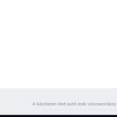
A készleten lévő autó árak visszavonásig
csak illusztrációk. A beszállítás alatt
kapcsolatot. A használt autó beszámítás r