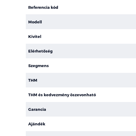
Referencia kód
Modell
Kivitel
Elérhetőség
Szegmens
THM
THM és kedvezmény öszevonható
Garancia
Ajándék