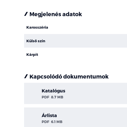
Megjelenés adatok
Karosszéria
Külső szín
Kárpit
Kapcsolódó dokumentumok
Katalógus
PDF
8.7 MB
Árlista
PDF
6.1 MB