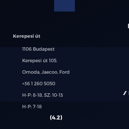
modellre érvényes, a részletekről érdeklődjön a munka
Kerepesi út
Település:
1106 Budapest
Cím:
Kerepesi út 105.
Márkák:
Omoda, Jaecoo, Ford
Telefon:
+36 1 260 5050
Új-
H-P: 8-18, SZ: 10-13
és
Alkatrész,
H-P: 7-18
használt
szerviz:
autó:
4.2