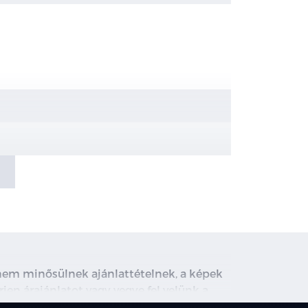
, nem minősülnek ajánlattételnek, a képek
rjen árajánlatot vagy vegye fel velünk a
ghirdetett induló THM tájékoztató jellegű,