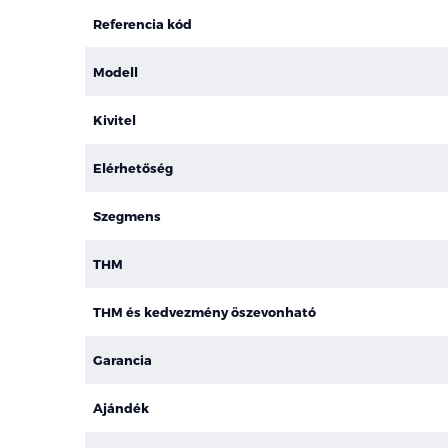
Referencia kód
Modell
Kivitel
Elérhetőség
Szegmens
THM
THM és kedvezmény öszevonható
Garancia
Ajándék