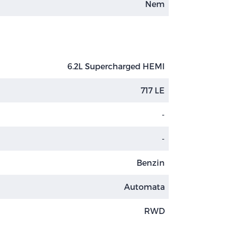
Nem
6.2L Supercharged HEMI
717 LE
-
-
Benzin
Automata
RWD