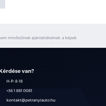
, nem minősülnek ajánlattételnek, a képek
rjen árajánlatot vagy vegye fel velünk a
ghirdetett induló THM tájékoztató jellegű,
társainknál.
Kérdése van?
H-P: 8-18
+36 1 881 0081
kontakt@petranyiauto.hu