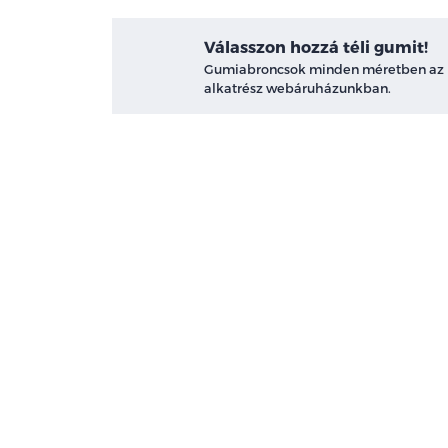
Válasszon hozzá téli gumit!
Gumiabroncsok minden méretben az
alkatrész webáruházunkban.