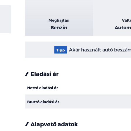
Meghajtás
Vált
Benzin
Autom
Akár használt autó beszámí
Tipp
Eladási ár
Nettó eladási ár
Bruttó eladási ár
Alapvető adatok