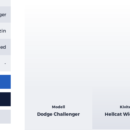
ger
zin
Red
-
Kiemelt
Modell
Kivit
adatok
Dodge Challenger
Hellcat W