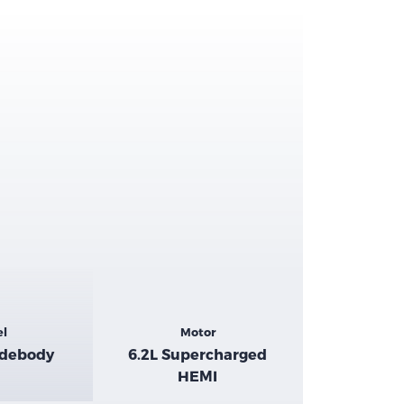
el
Motor
idebody
6.2L Supercharged
HEMI