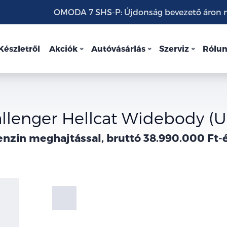
OMODA 7 SHS-P: Újdonság bevezető áron mo
Készletről
Akciók
Autóvásárlás
Szerviz
Rólu
llenger Hellcat Widebody (U
nzin meghajtással, bruttó 38.990.000 Ft-
Fotók
Galéria