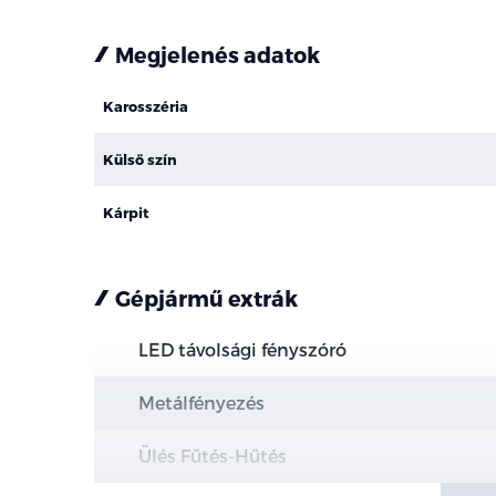
Megjelenés adatok
Karosszéria
Külső szín
Kárpit
Gépjármű extrák
LED távolsági fényszóró
Metálfényezés
Ülés Fűtés-Hűtés