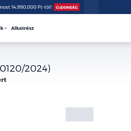
st 14.990.000 Ft-tól!
ÚJDONSÁG
nk
Alkatrész
0120/2024)
ért