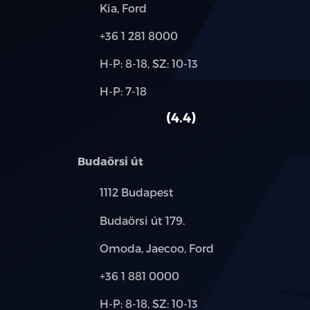
Márkák:
Kia, Ford
Telefon:
+36 1 281 8000
Új-
H-P: 8-18, SZ: 10-13
és
Alkatrész,
H-P: 7-18
használt
szerviz:
autó:
4.4
Budaörsi út
Település:
1112 Budapest
Cím:
Budaörsi út 179.
Márkák:
Omoda, Jaecoo, Ford
Telefon:
+36 1 881 0000
Új-
H-P: 8-18, SZ: 10-13