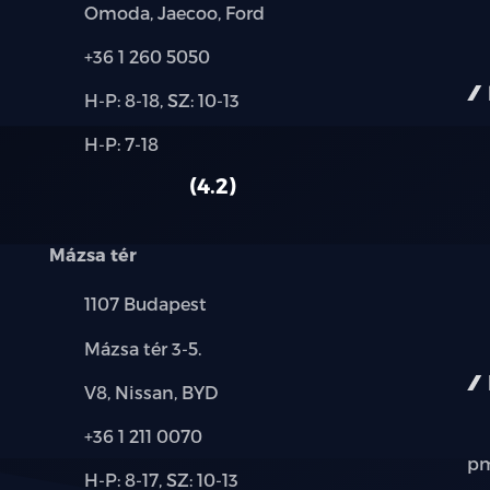
Márkák:
Omoda, Jaecoo, Ford
Piros Brembo Fékek
Telefon:
+36 1 260 5050
Új-
Alcantara kormány vörös LED Hellcat lo
H-P: 8-18, SZ: 10-13
és
Alkatrész,
H-P: 7-18
használt
Harman Kardon hangrendszer
szerviz:
autó:
4.2
SRT Performance légterelők
Mázsa tér
Kormányfűtés
Település:
1107 Budapest
Adaptív tempomat
Cím:
Mázsa tér 3-5.
Carbon Copper belső díszítőelemek
Márkák:
V8, Nissan, BYD
Telefon:
+36 1 211 0070
pm
Új-
H-P: 8-17, SZ: 10-13