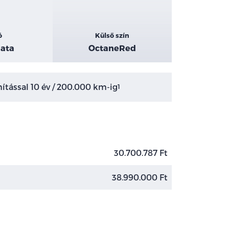
ó
Külső szín
ata
OctaneRed
tással 10 év / 200.000 km-ig
1
30.700.787 Ft
38.990.000 Ft