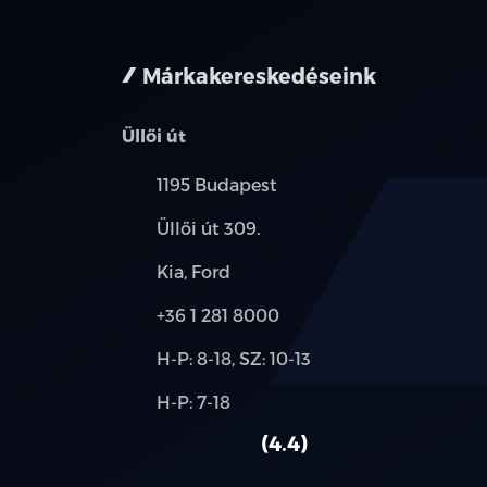
nem minden 
Márkakereskedéseink
Üllői út
Település:
1195 Budapest
Cím:
Üllői út 309.
Márkák:
Kia, Ford
Telefon:
+36 1 281 8000
Új-
H-P: 8-18, SZ: 10-13
és
Alkatrész,
H-P: 7-18
használt
szerviz:
autó:
4.4