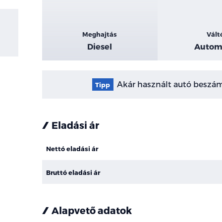
Meghajtás
Vált
Diesel
Autom
Akár használt autó beszámí
Tipp
Eladási ár
Nettó eladási ár
Bruttó eladási ár
Alapvető adatok