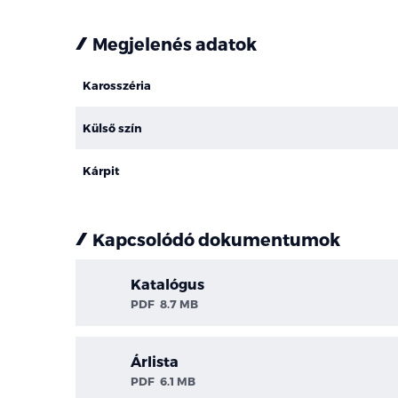
Megjelenés adatok
Karosszéria
Külső szín
Kárpit
Kapcsolódó dokumentumok
Katalógus
PDF
8.7 MB
Árlista
PDF
6.1 MB