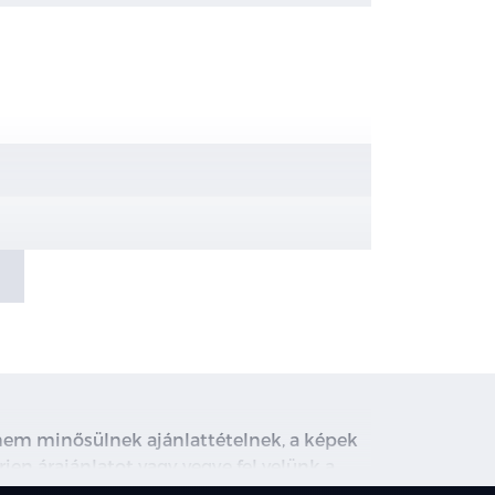
, nem minősülnek ajánlattételnek, a képek
rjen árajánlatot vagy vegye fel velünk a
ghirdetett induló THM tájékoztató jellegű,