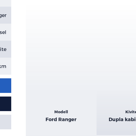
ger
sel
ite
 km
Kiemelt
Modell
Kivit
adatok
Ford Ranger
Dupla kabi