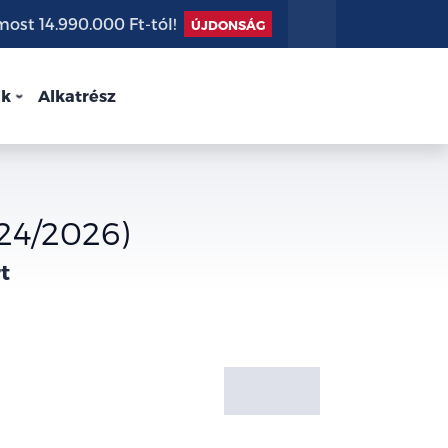
st 14.990.000 Ft-tól!
ÚJDONSÁG
nk
Alkatrész
24/2026)
t