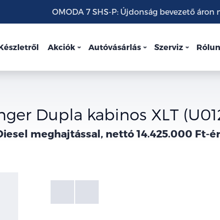
OMODA 7 SHS-P: Újdonság bevezető áron mo
Készletről
Akciók
Autóvásárlás
Szerviz
Rólu
nger Dupla kabinos XLT (U01
Diesel meghajtással, nettó 14.425.000 Ft-ér
Fotók
Galéria