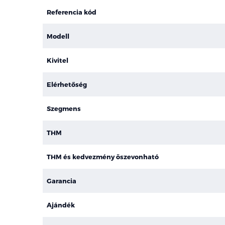
Referencia kód
Modell
Kivitel
Elérhetőség
Szegmens
THM
THM és kedvezmény öszevonható
Garancia
Ajándék