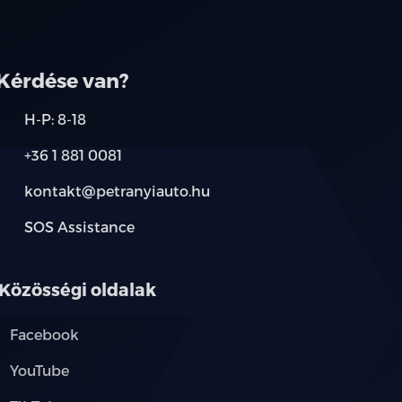
társainknál.
Kérdése van?
H-P: 8-18
+36 1 881 0081
kontakt@petranyiauto.hu
SOS Assistance
Közösségi oldalak
Facebook
YouTube