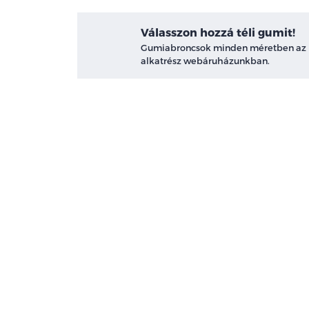
Válasszon hozzá téli gumit!
Gumiabroncsok minden méretben az
alkatrész webáruházunkban.