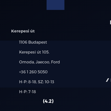
modellre érvényes, a részletekről érdeklődjön a munka
Kerepesi út
Település:
1106 Budapest
Cím:
Kerepesi út 105.
Márkák:
Omoda, Jaecoo, Ford
Telefon:
+36 1 260 5050
Új-
H-P: 8-18, SZ: 10-13
és
Alkatrész,
H-P: 7-18
használt
szerviz:
autó:
4.2