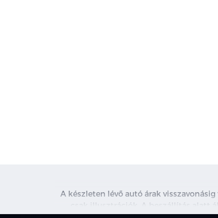
A készleten lévő autó árak visszavonásig
csak illusztrációk. A beszállítás alatt
kapcsolatot. A használt autó beszámítás r