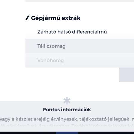
Gépjármű extrák
Zárható hátsó differenciálmű
Téli csomag
Vonóhorog
Rakomány csomag #1
Fontos információk
 vagy a készlet erejéig érvényesek, tájékoztató jellegűek
 álló gépjárművek ára változhat. További információkért ké
észleteiről, kérjük, érdeklődjön munkatársainknál. A me