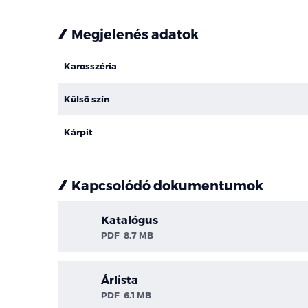
Megjelenés adatok
Karosszéria
Külső szín
Kárpit
Kapcsolódó dokumentumok
Katalógus
PDF
8.7 MB
Árlista
PDF
6.1 MB