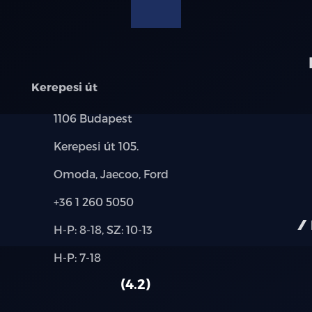
modellre érvényes, a részletekről érdeklődjön a munka
Kerepesi út
Település:
1106 Budapest
Cím:
Kerepesi út 105.
Márkák:
Omoda, Jaecoo, Ford
Telefon:
+36 1 260 5050
Új-
H-P: 8-18, SZ: 10-13
és
Alkatrész,
H-P: 7-18
használt
szerviz:
autó:
4.2