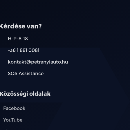
társainknál.
Kérdése van?
H-P: 8-18
+36 1 881 0081
kontakt@petranyiauto.hu
SOS Assistance
Közösségi oldalak
Facebook
YouTube