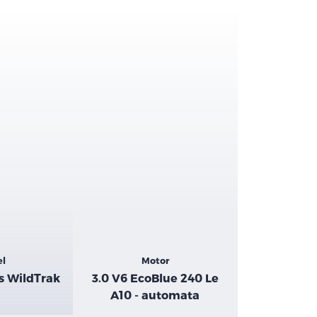
el
Motor
s WildTrak
3.0 V6 EcoBlue 240 Le
A10 - automata