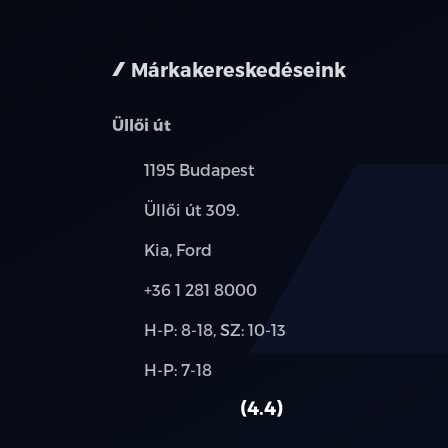
nem minden 
Márkakereskedéseink
Üllői út
Település:
1195 Budapest
Cím:
Üllői út 309.
Márkák:
Kia, Ford
Telefon:
+36 1 281 8000
Új-
H-P: 8-18, SZ: 10-13
és
Alkatrész,
H-P: 7-18
használt
szerviz:
autó:
4.4