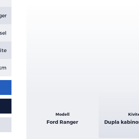
ger
sel
ite
 km
Kiemelt
Modell
Kivit
adatok
Ford Ranger
Dupla kabino