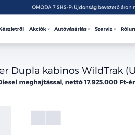
OMODA 7 SHS-P: Újdonság bevezető áron mo
Készletről
Akciók
Autóvásárlás
Szerviz
Rólu
r Dupla kabinos WildTrak (
Diesel meghajtással, nettó 17.925.000 Ft-ér
Fotók
Galéria