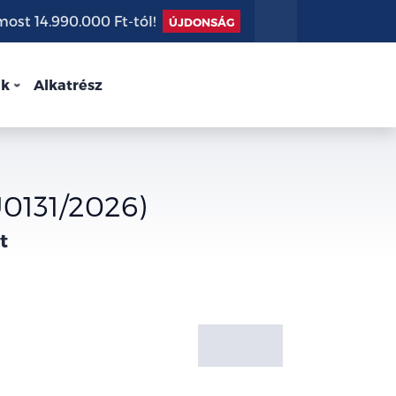
st 14.990.000 Ft-tól!
ÚJDONSÁG
nk
Alkatrész
U0131/2026)
t