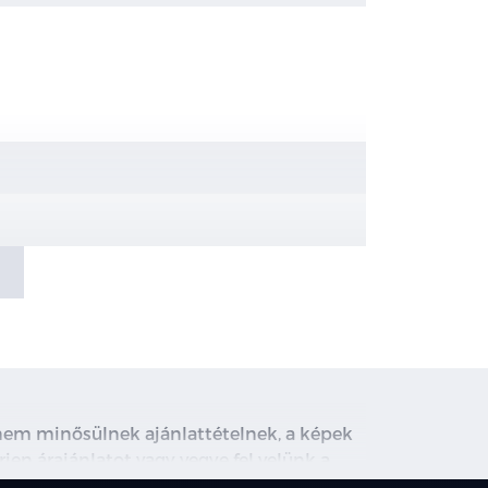
, nem minősülnek ajánlattételnek, a képek
rjen árajánlatot vagy vegye fel velünk a
ghirdetett induló THM tájékoztató jellegű,