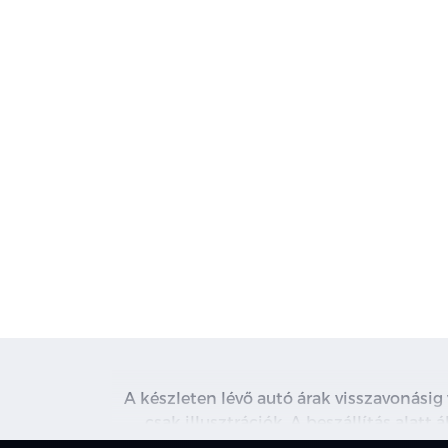
A készleten lévő autó árak visszavonásig
csak illusztrációk. A beszállítás alatt
kapcsolatot. A használt autó beszámítás r