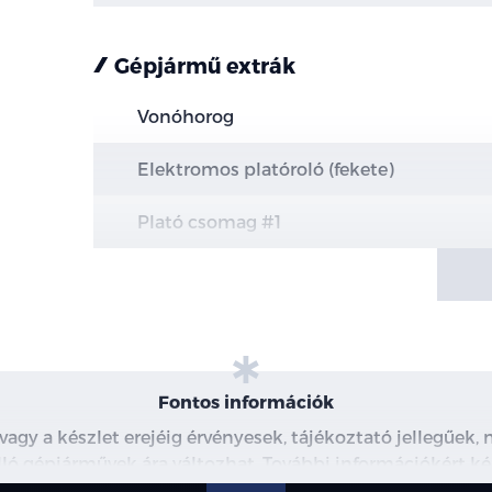
Gépjármű extrák
Vonóhorog
Elektromos platóroló (fekete)
Plató csomag #1
Kiegészítő kapcsolók
Raktér elválasztó
ICE csomag 117
Fontos információk
AM/FM/DAB antenna
 vagy a készlet erejéig érvényesek, tájékoztató jellegűek
 álló gépjárművek ára változhat. További információkért ké
Állítható tetőcsomagtartó rendszer
észleteiről, kérjük, érdeklődjön munkatársainknál. A me