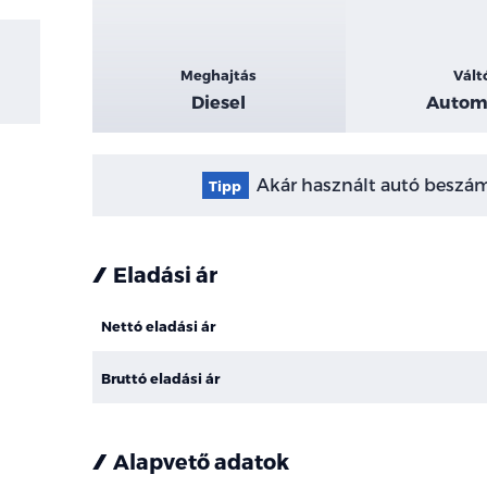
Meghajtás
Vált
Diesel
Autom
Akár használt autó beszámí
Tipp
Eladási ár
Nettó eladási ár
Bruttó eladási ár
Alapvető adatok