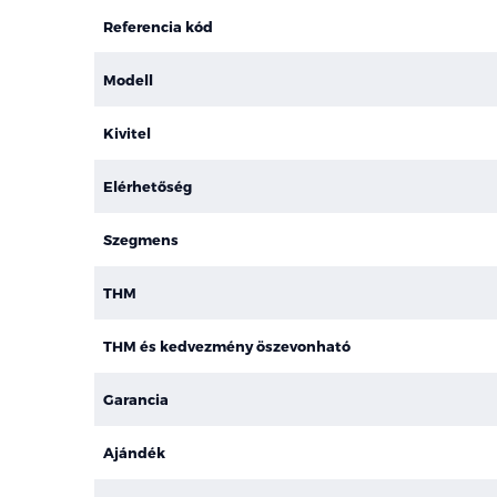
Referencia kód
Modell
Kivitel
Elérhetőség
Szegmens
THM
THM és kedvezmény öszevonható
Garancia
Ajándék