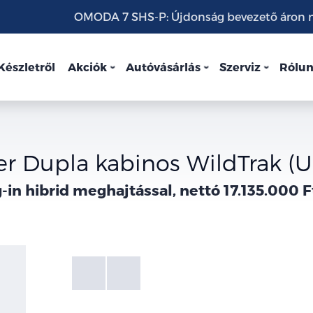
OMODA 7 SHS-P: Újdonság bevezető áron mo
Készletről
Akciók
Autóvásárlás
Szerviz
Rólu
r Dupla kabinos WildTrak (
-in hibrid meghajtással, nettó 17.135.000 F
Fotók
Galéria