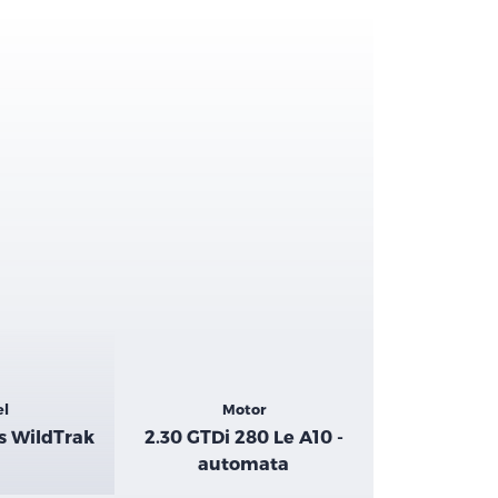
el
Motor
s WildTrak
2.30 GTDi 280 Le A10 -
automata