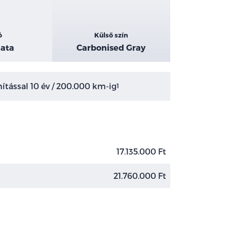
ó
Külső szín
ata
Carbonised Gray
tással 10 év / 200.000 km-ig
1
17.135.000 Ft
21.760.000 Ft