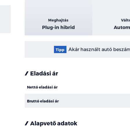
Meghajtás
Vált
Plug-in hibrid
Autom
Akár használt autó beszámí
Tipp
Eladási ár
Nettó eladási ár
Bruttó eladási ár
Alapvető adatok