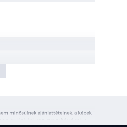
, nem minősülnek ajánlattételnek, a képek
rjen árajánlatot vagy vegye fel velünk a
ghirdetett induló THM tájékoztató jellegű,