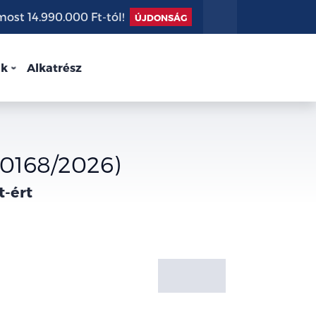
st 14.990.000 Ft-tól!
ÚJDONSÁG
nk
Alkatrész
U0168/2026)
t-ért