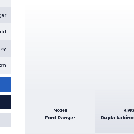
ger
rid
ray
 km
Kiemelt
Modell
Kivit
adatok
Ford Ranger
Dupla kabino