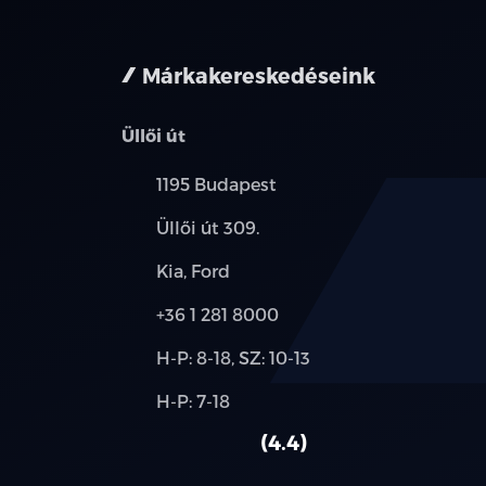
nem minden 
Márkakereskedéseink
Üllői út
Település:
1195 Budapest
Cím:
Üllői út 309.
Márkák:
Kia, Ford
Telefon:
+36 1 281 8000
Új-
H-P: 8-18, SZ: 10-13
és
Alkatrész,
H-P: 7-18
használt
szerviz:
autó:
4.4