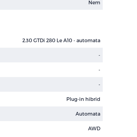
Nem
2.30 GTDi 280 Le A10 - automata
-
-
-
Plug-in hibrid
Automata
AWD