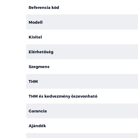
Referencia kód
Modell
Kivitel
Elérhetőség
Szegmens
THM
THM és kedvezmény öszevonható
Garancia
Ajándék