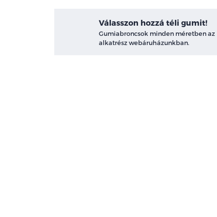
Válasszon hozzá téli gumit!
Gumiabroncsok minden méretben az
alkatrész webáruházunkban.