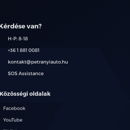
társainknál.
Kérdése van?
H-P: 8-18
+36 1 881 0081
kontakt@petranyiauto.hu
SOS Assistance
Közösségi oldalak
Facebook
YouTube