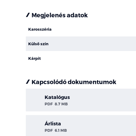
Megjelenés adatok
Karosszéria
Külső szín
Kárpit
Kapcsolódó dokumentumok
Katalógus
PDF
8.7 MB
Árlista
PDF
6.1 MB