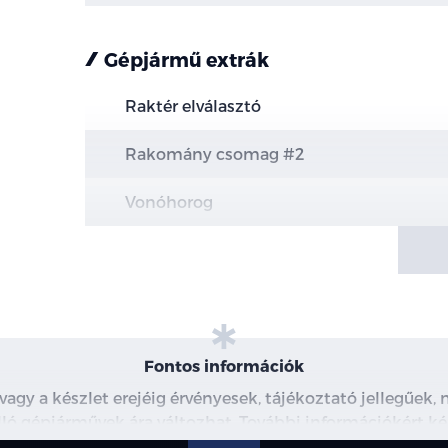
Gépjármű extrák
Raktér elválasztó
Rakomány csomag #2
Vonóhorog
Elektromos platóroló (fekete)
ICE csomag 117
AM/FM/DAB antenna
Fontos információk
Nyilvános töltőkábel (egyfázisú)
 vagy a készlet erejéig érvényesek, tájékoztató jellegűek
 álló gépjárművek ára változhat. További információkért ké
8m
észleteiről, kérjük, érdeklődjön munkatársainknál. A me