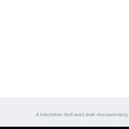
A készleten lévő autó árak visszavonásig
csak illusztrációk. A beszállítás alatt
kapcsolatot. A használt autó beszámítás r