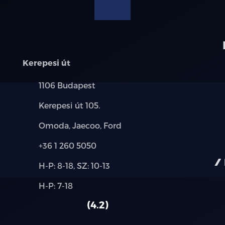
modellre érvényes, a részletekről érdeklődjön a munka
16Amp
Metálfényezés
Kerepesi út
Vez. tám. csomag 9T
Település:
1106 Budapest
Csak PHEV esetén
Cím:
Kerepesi út 105.
100 fokos első szélvédő kamera + radar
Márkák:
Omoda, Jaecoo, Ford
Aut. vészfékezés
Telefon:
+36 1 260 5050
Új-
Ütközésre figy. rendszer
H-P: 8-18, SZ: 10-13
és
Alkatrész,
H-P: 7-18
használt
Din. fékrásegítés
szerviz:
autó:
4.2
Kikerülési segéd