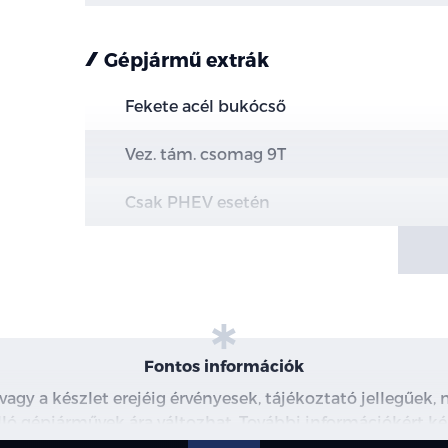
Gépjármű extrák
Fekete acél bukócső
Vez. tám. csomag 9T
Csak PHEV esetén
100 fokos első szélvédő kamera + radar
Aut. vészfékezés
Ütközésre figy. rendszer
Fontos információk
Din. fékrásegítés
 vagy a készlet erejéig érvényesek, tájékoztató jellegűek
 álló gépjárművek ára változhat. További információkért ké
Kikerülési segéd
észleteiről, kérjük, érdeklődjön munkatársainknál. A me