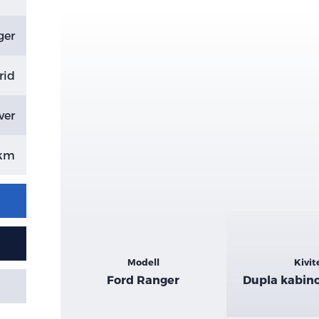
ger
rid
ver
 km
Kiemelt
Modell
Kivit
adatok
Ford Ranger
Dupla kabino