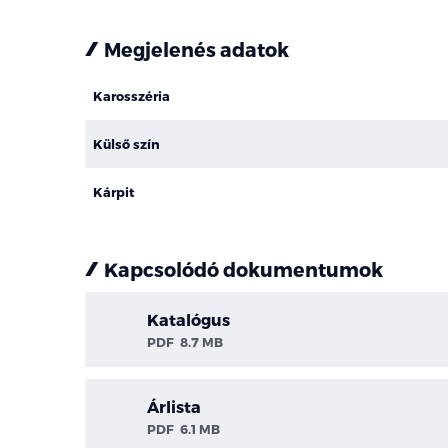
Megjelenés adatok
Karosszéria
Külső szín
Kárpit
Kapcsolódó dokumentumok
Katalógus
PDF
8.7 MB
Árlista
PDF
6.1 MB