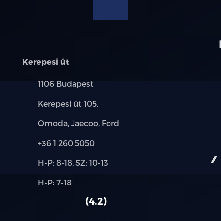
modellre érvényes, a részletekről érdeklődjön a munka
Vonóhorog
Elektromos platóroló (fekete)
Kerepesi út
Pótkerék zár
Település:
1106 Budapest
Kerékőr
Cím:
Kerepesi út 105.
Nyilvános töltőkábel (egyfázisú)
Márkák:
Omoda, Jaecoo, Ford
8m
Telefon:
+36 1 260 5050
Új-
16Amp
H-P: 8-18, SZ: 10-13
és
Alkatrész,
H-P: 7-18
használt
Metálfényezés
szerviz:
autó:
4.2