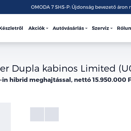
OMODA 7 SHS-P: Újdonság bevezető áron mo
Készletről
Akciók
Autóvásárlás
Szerviz
Rólu
er Dupla kabinos Limited (U
-in hibrid meghajtással, nettó 15.950.000 F
Fotók
Galéria