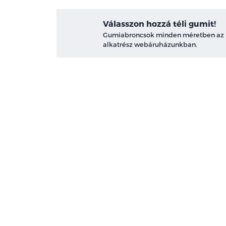
Válasszon hozzá téli gumit!
Gumiabroncsok minden méretben az
alkatrész webáruházunkban.