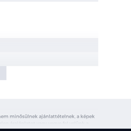
, nem minősülnek ajánlattételnek, a képek
rjen árajánlatot vagy vegye fel velünk a
ghirdetett induló THM tájékoztató jellegű,