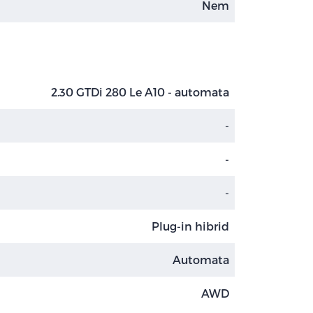
Nem
2.30 GTDi 280 Le A10 - automata
-
-
-
Plug-in hibrid
Automata
AWD