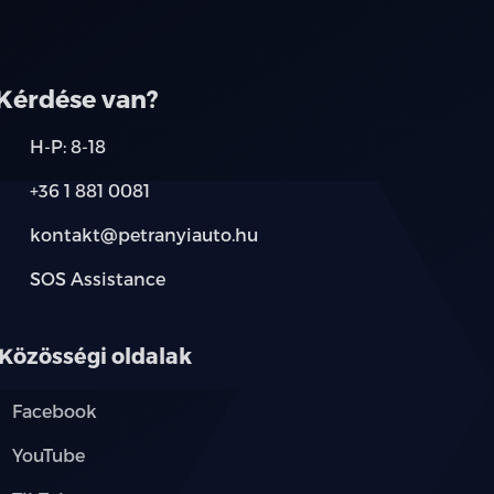
társainknál.
Kérdése van?
H-P: 8-18
+36 1 881 0081
kontakt@petranyiauto.hu
SOS Assistance
Közösségi oldalak
Facebook
YouTube