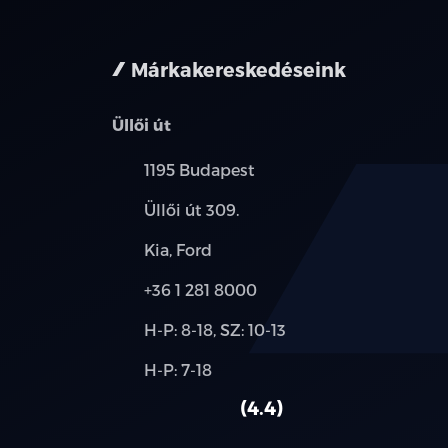
nem minden 
Márkakereskedéseink
Üllői út
Település:
1195 Budapest
Cím:
Üllői út 309.
Márkák:
Kia, Ford
Telefon:
+36 1 281 8000
Új-
H-P: 8-18, SZ: 10-13
és
Alkatrész,
H-P: 7-18
használt
szerviz:
autó:
4.4