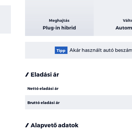
Meghajtás
Vált
Plug-in hibrid
Autom
Akár használt autó beszámí
Tipp
Eladási ár
Nettó eladási ár
Bruttó eladási ár
Alapvető adatok