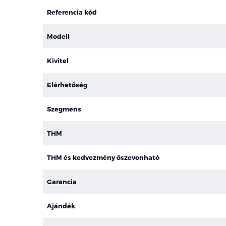
Referencia kód
Modell
Kivitel
Elérhetőség
Szegmens
THM
THM és kedvezmény öszevonható
Garancia
Ajándék