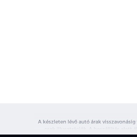
A készleten lévő autó árak visszavonásig
csak illusztrációk. A beszállítás alatt
kapcsolatot. A használt autó beszámítás r