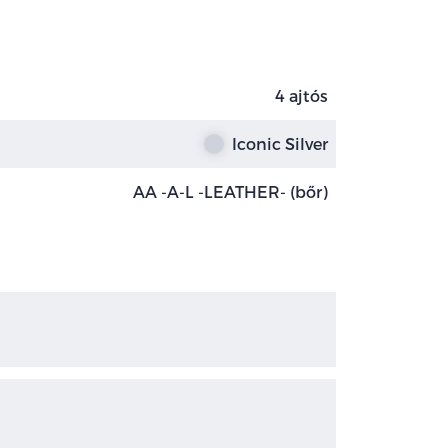
4 ajtós
Iconic Silver
AA -A-L -LEATHER- (bőr)