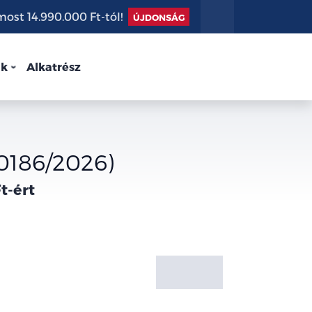
st 14.990.000 Ft-tól!
ÚJDONSÁG
nk
Alkatrész
0186/2026)
t-ért