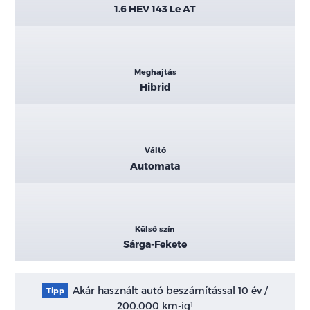
1.6 HEV 143 Le AT
Meghajtás
Hibrid
Váltó
Automata
Külső szín
Sárga-Fekete
Akár használt autó beszámítással 10 év /
Tipp
200.000 km-ig
1