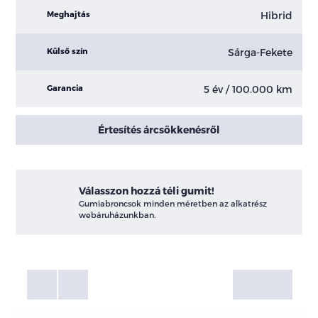
Hibrid
Meghajtás
Sárga-Fekete
Külső szín
5 év / 100.000 km
Garancia
Értesítés árcsökkenésről
Válasszon hozzá téli gumit!
Gumiabroncsok minden méretben az alkatrész
webáruházunkban.
Fotók
Galéria