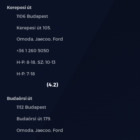
Kerepesi út
Közúti jelzések felismerése
Település:
1106 Budapest
6 légzsák (vezető-és utasoldali, oldal-és
Cím:
Kerepesi út 105.
függönylégzsákok)
Márkák:
Omoda, Jaecoo, Ford
ISOFIX gyerekülés rögzítési pontok a hátsó sorban
+ Top Tether
Telefon:
+36 1 260 5050
Új-
H-P: 8-18, SZ: 10-13
Gumiabroncsnyomás ellenőrző rendszer
és
Alkatrész,
H-P: 7-18
használt
Blokkolásgátló fékrendszer (ABS) + elektronikus
szerviz:
autó:
fékerő elosztó (EBD) + fékasszisztens
4.2
Dinamikus menetstabilizáló rendszer
Budaörsi út
Település:
1112 Budapest
Kipörgésgátló
Cím:
Budaörsi út 179.
Visszagurulás-gátló asszisztens
Márkák:
Omoda, Jaecoo, Ford
Biztonsági öv bekapcsolására figyelmeztető