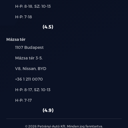
Esőszenzor
Új-
H-P: 8-18, SZ: 10-13
és
Indukciós telefontöltő
Alkatrész,
H-P: 7-18
használt
szerviz:
autó:
4.5
60:40 arányban dönthető hátsó ülés
Mázsa tér
Síalagút
Település:
1107 Budapest
Elektromosan bezáródó fűtött külső tükör
Cím:
Mázsa tér 3-5.
integrált LED irányjelzővel
Márkák:
V8, Nissan, BYD
Defektjavító szett
Telefon:
+36 1 211 0070
Tripla Panoráma Kijelző: 12.3" műszerfal kijelző, 5.3"
klímakijelző, 12.3" központi kijelző
Új-
H-P: 8-17, SZ: 10-13
és
Alkatrész,
H-P: 7-17
Navigáció, Kia applikáció kapcsolattal, Over The Air
használt
szerviz:
frissítéssel
autó:
4.9
6 hangszóró, Bluetooth hangfelismeréssel, DAB
(digitális rádióvétel), Android Auto™, Apple
© 2026 Petrányi-Autó Kft. Minden jog fenntartva.