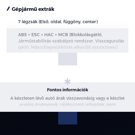
Gépjármű extrák
7 légzsák (Első, oldal, függöny, center)
ABS + ESC + HAC + MCB (Blokkolásgátló,
Járműstabilitás-szabályzó rendszer, Visszagurulás
gátló, Másodlagosütközés elkerülő asszisztens)
e-Call vészhelyzeti segélyhívó rendszer
TPMS (Abroncsnyomás-ellenőrző rendszer)
Hátsó utasra figyelmeztető rendszer
Fontos információk
A készleten lévő autó árak visszavonásig vagy a készlet
DAW (Vezetői aktivitást monitorozó rendszer,
erejéig érvényesek, tájékoztató jellegűek, nem
kormány mögötti szenzorral)
minősülnek ajánlattételnek, a képek csak illusztrációk. A
beszállítás alatt álló gépjárművek ára változhat. További
LKA (Sávtartó asszisztens)
információkért kérjen árajánlatot vagy vegye fel velünk a
kapcsolatot. A használt autó beszámítás részleteiről,
LFA (Sávkövető rendszer)