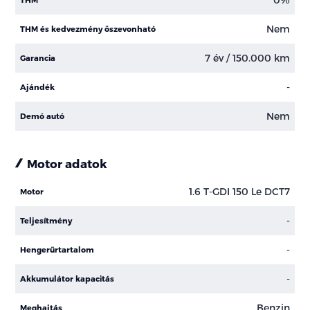
Nem
THM és kedvezmény öszevonható
7 év / 150.000 km
Garancia
-
Ajándék
Nem
Demó autó
Motor adatok
1.6 T-GDI 150 Le DCT7
Motor
-
Teljesítmény
-
Hengerűrtartalom
-
Akkumulátor kapacitás
Benzin
Meghajtás