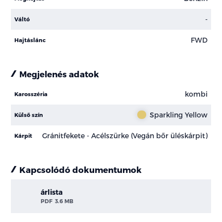
-
Váltó
FWD
Hajtáslánc
Megjelenés adatok
kombi
Karosszéria
Sparkling Yellow
Külső szín
Gránitfekete - Acélszürke (Vegán bőr üléskárpit)
Kárpit
Kapcsolódó dokumentumok
árlista
PDF
3.6 MB