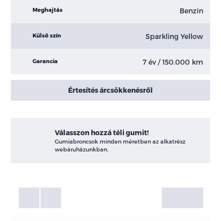
Benzin
Meghajtás
Sparkling Yellow
Külső szín
7 év / 150.000 km
Garancia
Értesítés árcsökkenésről
Válasszon hozzá téli gumit!
Gumiabroncsok minden méretben az alkatrész
webáruházunkban.
Fotók
Galéria