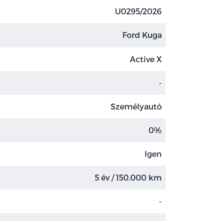
U0295/2026
Ford Kuga
Active X
-
Személyautó
0%
Igen
5 év / 150.000 km
-