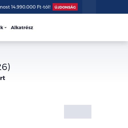
st 14.990.000 Ft-tól!
ÚJDONSÁG
nk
Alkatrész
26)
rt