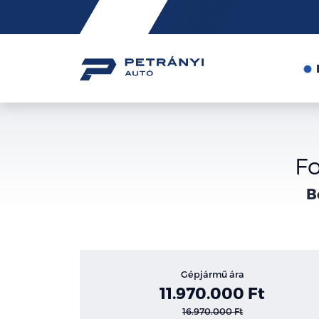
Friss
hírek
Fo
B
Gépjármű ára
11.970.000 Ft
16.970.000 Ft