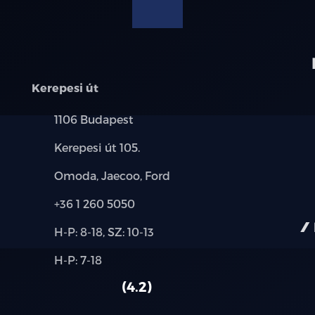
modellre érvényes, a részletekről érdeklődjön a munka
Kerepesi út
Település:
1106 Budapest
Cím:
Kerepesi út 105.
Márkák:
Omoda, Jaecoo, Ford
Telefon:
+36 1 260 5050
Új-
H-P: 8-18, SZ: 10-13
és
Alkatrész,
H-P: 7-18
használt
szerviz:
autó:
4.2