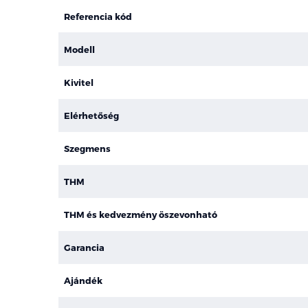
Referencia kód
Modell
Kivitel
Elérhetőség
Szegmens
THM
THM és kedvezmény öszevonható
Garancia
Ajándék