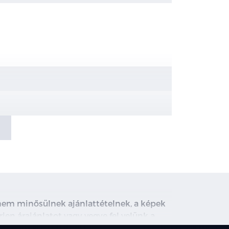
, nem minősülnek ajánlattételnek, a képek
rjen árajánlatot vagy vegye fel velünk a
ghirdetett induló THM tájékoztató jellegű,