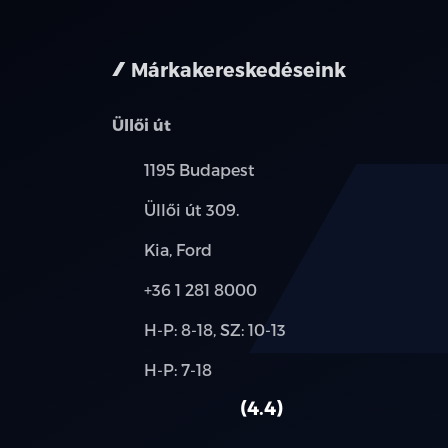
nem minden 
Márkakereskedéseink
Üllői út
Település:
1195 Budapest
Cím:
Üllői út 309.
Márkák:
Kia, Ford
Telefon:
+36 1 281 8000
Új-
H-P: 8-18, SZ: 10-13
és
Alkatrész,
H-P: 7-18
használt
szerviz:
autó:
4.4