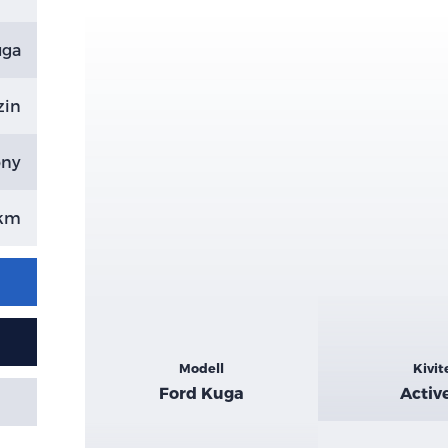
uga
zin
ony
 km
Kiemelt
Modell
Kivit
adatok
Ford Kuga
Activ