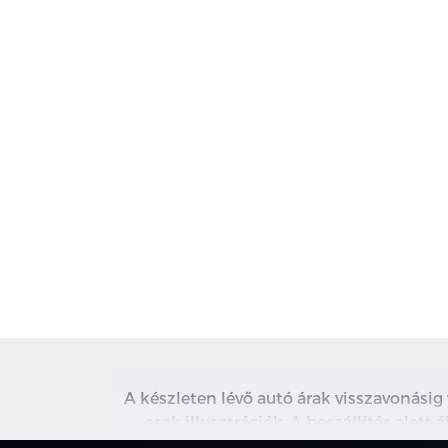
A készleten lévő autó árak visszavonásig
csak illusztrációk. A beszállítás alatt
kapcsolatot. A használt autó beszámítás r