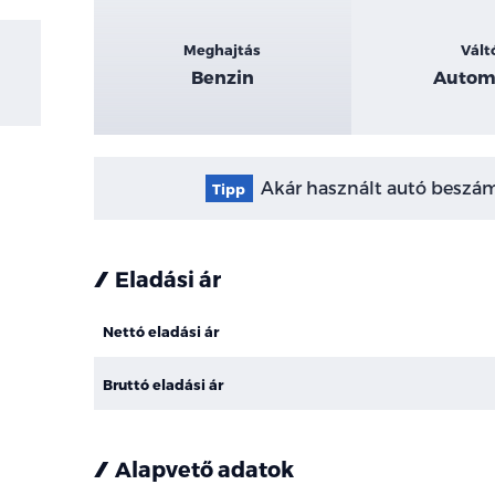
Meghajtás
Vált
Benzin
Autom
Akár használt autó beszámí
Tipp
Eladási ár
Nettó eladási ár
Bruttó eladási ár
Alapvető adatok