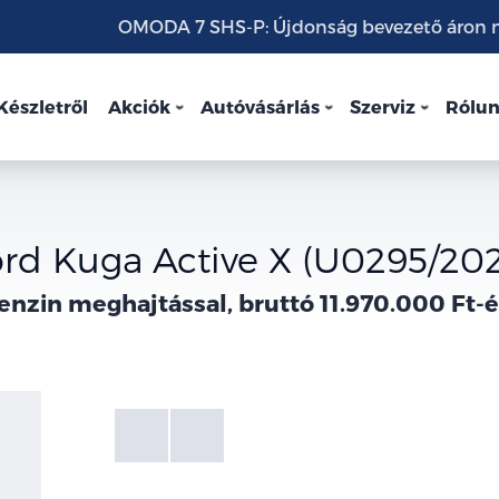
OMODA 7 SHS-P: Újdonság bevezető áron mo
Készletről
Akciók
Autóvásárlás
Szerviz
Rólu
rd Kuga Active X (U0295/20
enzin meghajtással, bruttó 11.970.000 Ft-é
Fotók
Galéria