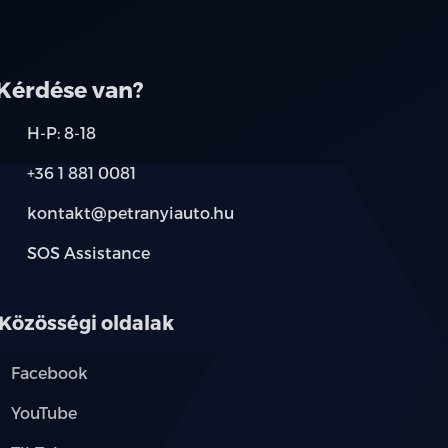
társainknál.
Kérdése van?
H-P: 8-18
+36 1 881 0081
kontakt@petranyiauto.hu
SOS Assistance
Közösségi oldalak
Facebook
YouTube