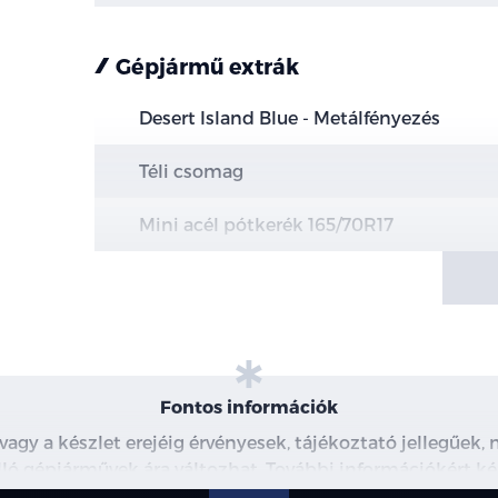
Gépjármű extrák
Desert Island Blue - Metálfényezés
Téli csomag
Mini acél pótkerék 165/70R17
Fontos információk
 vagy a készlet erejéig érvényesek, tájékoztató jellegűek
 álló gépjárművek ára változhat. További információkért ké
észleteiről, kérjük, érdeklődjön munkatársainknál. A me