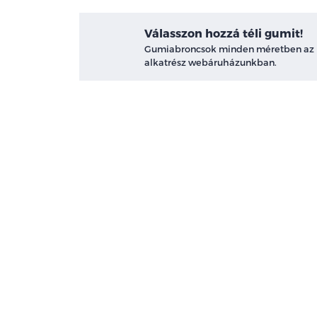
Válasszon hozzá téli gumit!
Gumiabroncsok minden méretben az
alkatrész webáruházunkban.