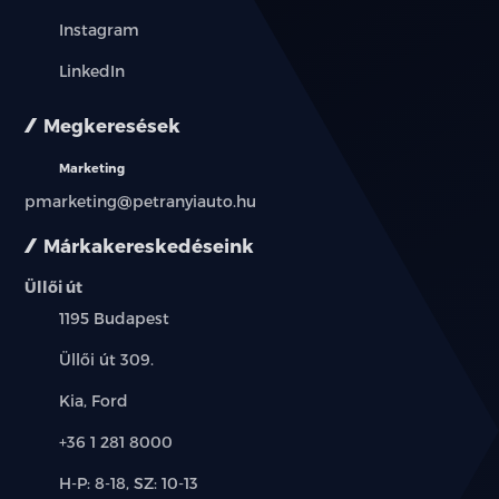
Instagram
LinkedIn
Megkeresések
Marketing
pmarketing@petranyiauto.hu
Márkakereskedéseink
Üllői út
Település:
1195 Budapest
Cím:
Üllői út 309.
Márkák:
Kia, Ford
Telefon:
+36 1 281 8000
Új-
H-P: 8-18, SZ: 10-13