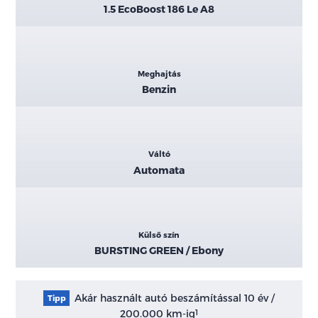
1.5 EcoBoost 186 Le A8
Meghajtás
Benzin
Váltó
Automata
Külső szín
BURSTING GREEN / Ebony
Akár használt autó beszámítással 10 év /
Tipp
200.000 km-ig
1