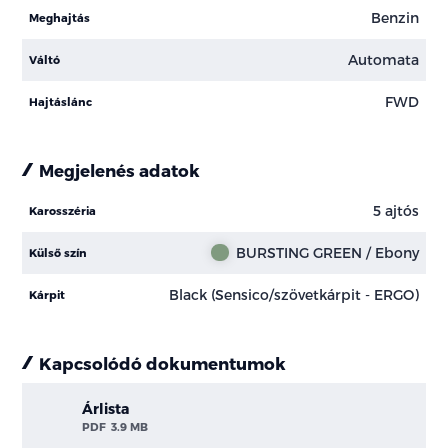
Benzin
Meghajtás
Automata
Váltó
FWD
Hajtáslánc
Megjelenés adatok
5 ajtós
Karosszéria
BURSTING GREEN / Ebony
Külső szín
Black (Sensico/szövetkárpit - ERGO)
Kárpit
Kapcsolódó dokumentumok
Árlista
PDF
3.9 MB