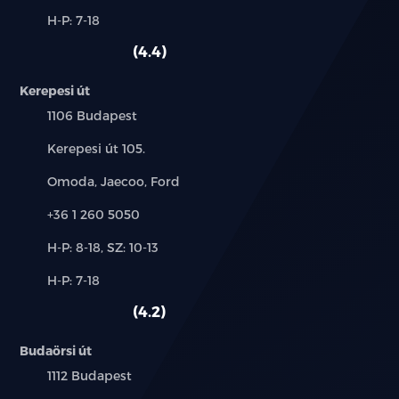
és
Alkatrész,
H-P: 7-18
használt
szerviz:
autó:
4.4
Kerepesi út
Település:
1106 Budapest
Cím:
Kerepesi út 105.
Márkák:
Omoda, Jaecoo, Ford
Telefon:
+36 1 260 5050
Új-
H-P: 8-18, SZ: 10-13
és
Alkatrész,
H-P: 7-18
használt
szerviz:
autó:
4.2
Budaörsi út
Település:
1112 Budapest