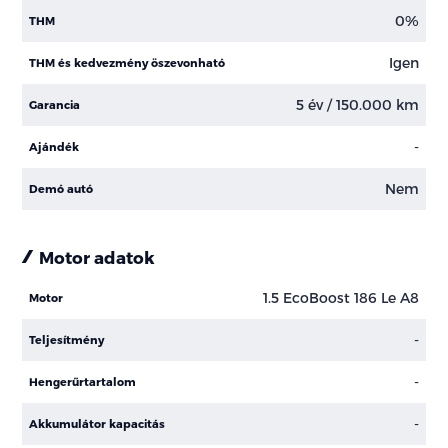
0%
THM
Igen
THM és kedvezmény öszevonható
5 év / 150.000 km
Garancia
-
Ajándék
Nem
Demó autó
Motor adatok
1.5 EcoBoost 186 Le A8
Motor
-
Teljesítmény
-
Hengerűrtartalom
-
Akkumulátor kapacitás