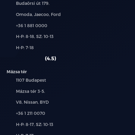
Cím:
Budaörsi út 179.
Márkák:
Omoda, Jaecoo, Ford
Telefon:
+36 1 881 0000
Új-
H-P: 8-18, SZ: 10-13
és
Alkatrész,
H-P: 7-18
használt
szerviz:
autó:
4.5
Mázsa tér
Település:
1107 Budapest
Cím:
Mázsa tér 3-5.
Márkák:
V8, Nissan, BYD
Telefon:
+36 1 211 0070
Új-
H-P: 8-17, SZ: 10-13
és