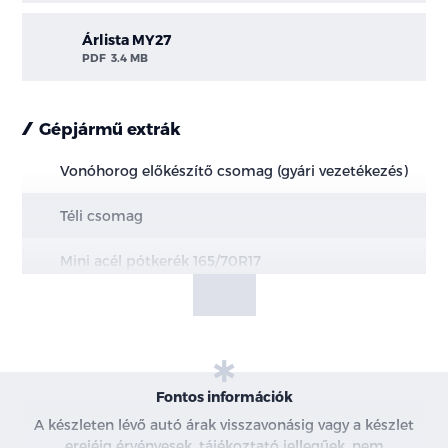
Árlista MY27
PDF
3.4 MB
Gépjármű extrák
Vonóhorog előkészítő csomag (gyári vezetékezés)
Téli csomag
Mini acél pótkerék 165/70R17
Bursting Green - Metálfényezés
Fontos információk
A készleten lévő autó árak visszavonásig vagy a készlet
erejéig érvényesek, tájékoztató jellegűek, nem