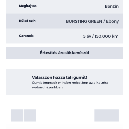
Benzin
Meghajtás
BURSTING GREEN / Ebony
Külső szín
5 év / 150.000 km
Garancia
Értesítés árcsökkenésről
Válasszon hozzá téli gumit!
Gumiabroncsok minden méretben az alkatrész
webáruházunkban.
Fotók
Galéria