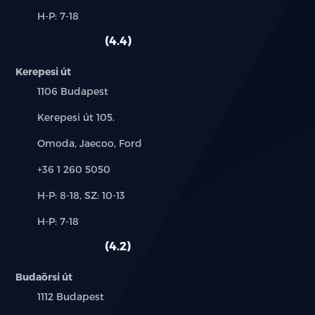
és
Alkatrész,
H-P: 7-18
használt
szerviz:
autó:
4.4
Kerepesi út
Település:
1106 Budapest
Cím:
Kerepesi út 105.
Márkák:
Omoda, Jaecoo, Ford
Telefon:
+36 1 260 5050
Új-
H-P: 8-18, SZ: 10-13
és
Alkatrész,
H-P: 7-18
használt
szerviz:
autó:
4.2
Budaörsi út
Település:
1112 Budapest