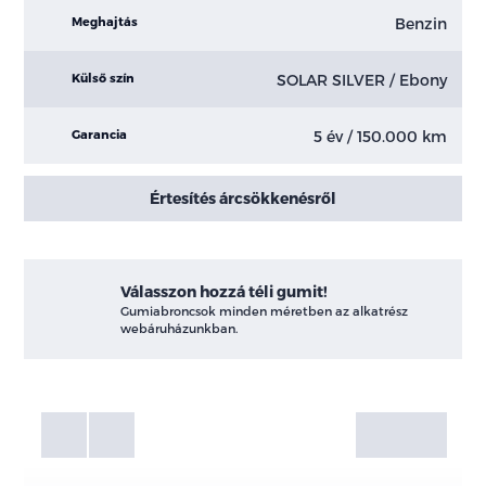
Benzin
Meghajtás
SOLAR SILVER / Ebony
Külső szín
5 év / 150.000 km
Garancia
Értesítés árcsökkenésről
Válasszon hozzá téli gumit!
Gumiabroncsok minden méretben az alkatrész
webáruházunkban.
Fotók
Galéria