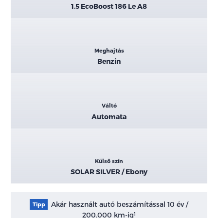
1.5 EcoBoost 186 Le A8
Meghajtás
Benzin
Váltó
Automata
Külső szín
SOLAR SILVER / Ebony
Akár használt autó beszámítással 10 év /
Tipp
200.000 km-ig
1