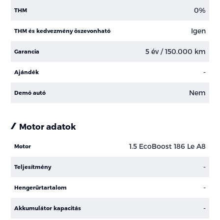
0%
THM
Igen
THM és kedvezmény öszevonható
5 év / 150.000 km
Garancia
-
Ajándék
Nem
Demó autó
Motor adatok
1.5 EcoBoost 186 Le A8
Motor
-
Teljesítmény
-
Hengerűrtartalom
-
Akkumulátor kapacitás