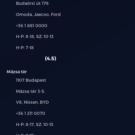
Cím:
Budaörsi út 179.
Márkák:
Omoda, Jaecoo, Ford
Telefon:
+36 1 881 0000
Új-
H-P: 8-18, SZ: 10-13
és
Alkatrész,
H-P: 7-18
használt
szerviz:
autó:
4.5
Mázsa tér
Település:
1107 Budapest
Cím:
Mázsa tér 3-5.
Márkák:
V8, Nissan, BYD
Telefon:
+36 1 211 0070
Új-
H-P: 8-17, SZ: 10-13
és