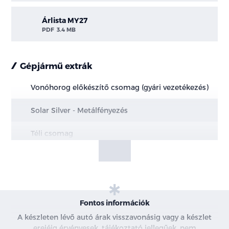
Árlista MY27
PDF
3.4 MB
Gépjármű extrák
Vonóhorog előkészítő csomag (gyári vezetékezés)
Solar Silver - Metálfényezés
Téli csomag
Mini acél pótkerék 165/70R17
Fontos információk
A készleten lévő autó árak visszavonásig vagy a készlet
erejéig érvényesek, tájékoztató jellegűek, nem