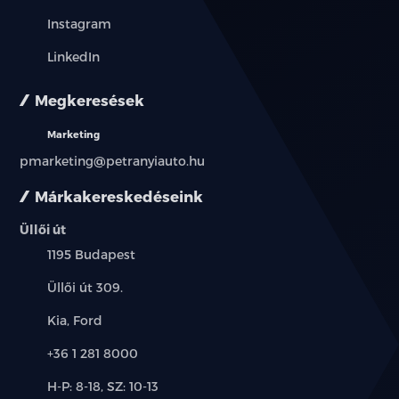
Instagram
LinkedIn
Megkeresések
Marketing
pmarketing@petranyiauto.hu
Márkakereskedéseink
Üllői út
Település:
1195 Budapest
Cím:
Üllői út 309.
Márkák:
Kia, Ford
Telefon:
+36 1 281 8000
Új-
H-P: 8-18, SZ: 10-13