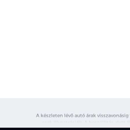
A készleten lévő autó árak visszavonásig
csak illusztrációk. A beszállítás alatt
kapcsolatot. A használt autó beszámítás r