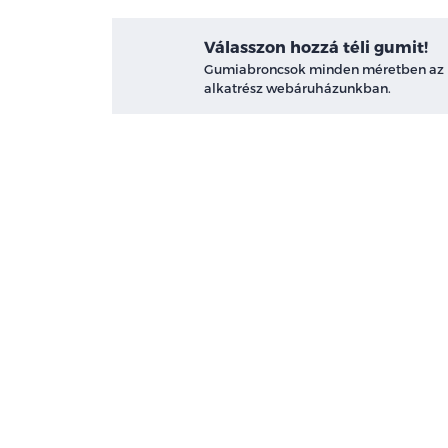
Válasszon hozzá téli gumit!
Gumiabroncsok minden méretben az
alkatrész webáruházunkban.