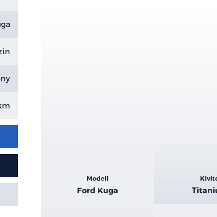
uga
zin
ony
 km
Kiemelt
Modell
Kivit
adatok
Ford Kuga
Titan