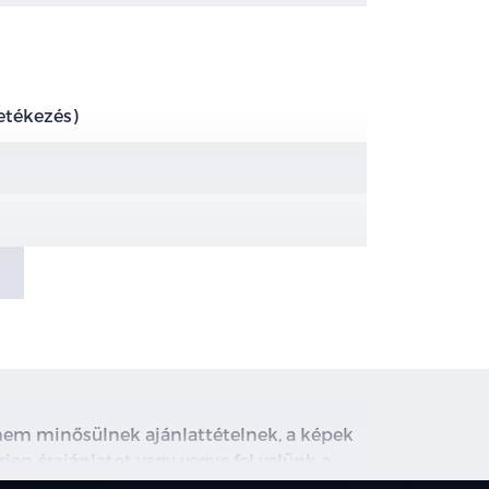
etékezés)
, nem minősülnek ajánlattételnek, a képek
rjen árajánlatot vagy vegye fel velünk a
ghirdetett induló THM tájékoztató jellegű,