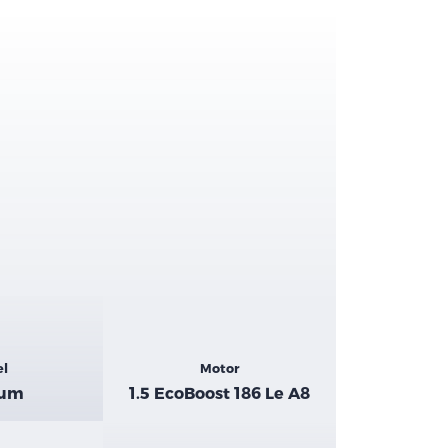
el
Motor
ium
1.5 EcoBoost 186 Le A8