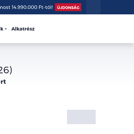
st 14.990.000 Ft-tól!
ÚJDONSÁG
nk
Alkatrész
26)
rt