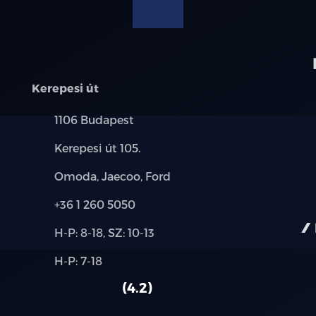
modellre érvényes, a részletekről érdeklődjön a munka
Kerepesi út
Település:
1106 Budapest
Cím:
Kerepesi út 105.
Márkák:
Omoda, Jaecoo, Ford
Telefon:
+36 1 260 5050
Új-
H-P: 8-18, SZ: 10-13
és
Alkatrész,
H-P: 7-18
használt
szerviz:
autó:
4.2