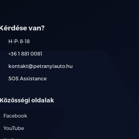
társainknál.
Kérdése van?
H-P: 8-18
+36 1 881 0081
kontakt@petranyiauto.hu
SOS Assistance
Közösségi oldalak
Facebook
YouTube