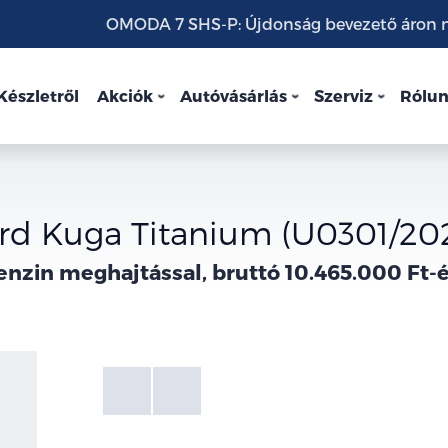
OMODA 7 SHS-P: Újdonság bevezető áron mo
Készletről
Akciók
Autóvásárlás
Szerviz
Rólu
rd Kuga Titanium (U0301/20
enzin meghajtással, bruttó 10.465.000 Ft-é
Fotók
Galéria