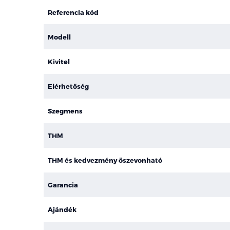
Referencia kód
Modell
Kivitel
Elérhetőség
Szegmens
THM
THM és kedvezmény öszevonható
Garancia
Ajándék