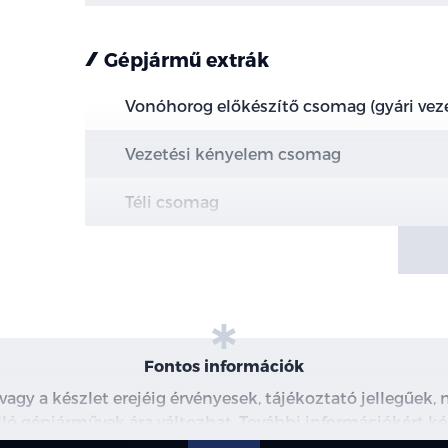
Gépjármű extrák
Vonóhorog előkészítő csomag (gyári vez
Vezetési kényelem csomag
Téli csomag
Mini acél pótkerék 165/70R17
Bursting Green - Metálfényezés
Fontos információk
 vagy a készlet erejéig érvényesek, tájékoztató jellegűek
 álló gépjárművek ára változhat. További információkért ké
észleteiről, kérjük, érdeklődjön munkatársainknál. A me