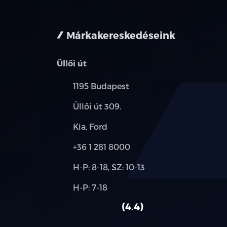
nem minden 
Márkakereskedéseink
Üllői út
Település:
1195 Budapest
Cím:
Üllői út 309.
Márkák:
Kia, Ford
Telefon:
+36 1 281 8000
Új-
H-P: 8-18, SZ: 10-13
és
Alkatrész,
H-P: 7-18
használt
szerviz:
autó:
4.4