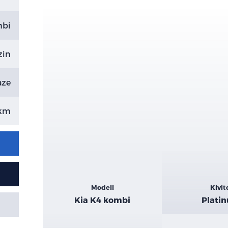
mbi
zin
aze
 km
Kiemelt
Modell
Kivit
adatok
Kia K4 kombi
Plati