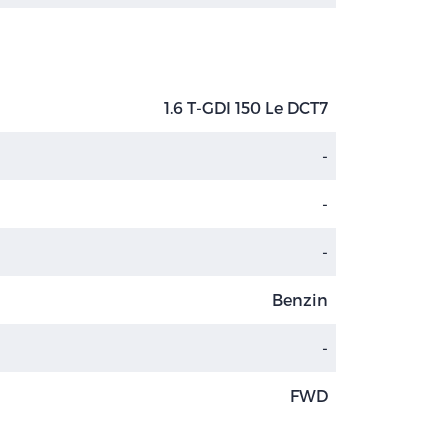
1.6 T-GDI 150 Le DCT7
-
-
-
Benzin
-
FWD