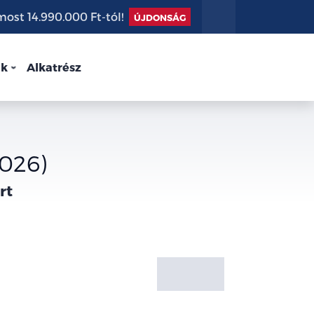
st 14.990.000 Ft-tól!
ÚJDONSÁG
nk
Alkatrész
026)
rt