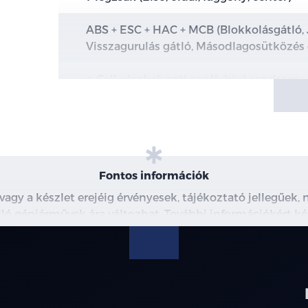
ABS + ESC + HAC + MCB (Blokkolásgátló, 
Visszagurulás gátló, Másodlagosütközés 
e-Call vészhelyzeti segélyhívó rendszer
TPMS (Abroncsnyomás-ellenőrző rendsz
Hátsó utasra figyelmeztető rendszer
Fontos információk
DAW (Vezetői aktivitást monitorozó ren
 vagy a készlet erejéig érvényesek, tájékoztató jellegűek
LKA (Sávtartó asszisztens)
 álló gépjárművek ára változhat. További információkért ké
észleteiről, kérjük, érdeklődjön munkatársainknál. A me
LFA (Sávkövető rendszer)
modellre érvényes, a részletekről érdeklődjön a munka
SCC (Adaptív sebességtartó automatika a
automata váltóhoz kiegészítő Stop&Go f