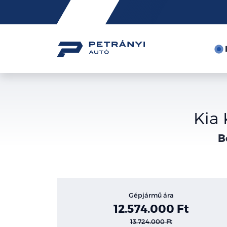
Friss
hírek
Kia
B
Gépjármű ára
12.574.000 Ft
13.724.000 Ft