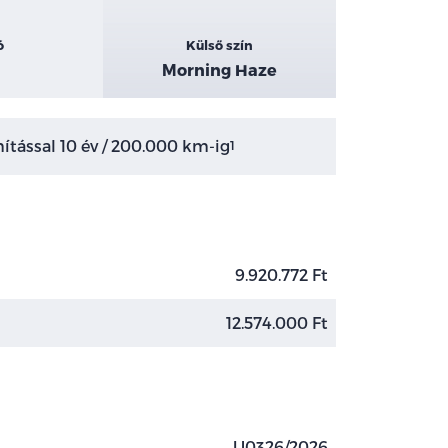
ó
Külső szín
Morning Haze
tással 10 év / 200.000 km-ig
1
9.920.772 Ft
12.574.000 Ft
U0326/2026