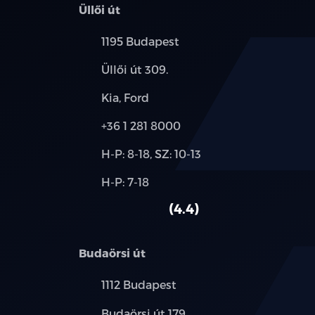
Üllői út
Település:
1195 Budapest
Cím:
Üllői út 309.
Márkák:
Kia, Ford
Telefon:
+36 1 281 8000
Új-
H-P: 8-18, SZ: 10-13
és
Alkatrész,
H-P: 7-18
használt
szerviz:
autó:
4.4
Budaörsi út
Település:
1112 Budapest
Cím:
Budaörsi út 179.