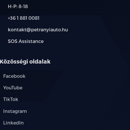
H-P: 8-18
isztens, automata váltóhoz)
+36 1 881 0081
elző rendszer)
kontakt@petranyiauto.hu
ás-autók, gyalogosok)
SOS Assistance
 kiszállást segítő funkcióval)
Közösségi oldalak
gyelet)
Facebook
YouTube
TikTok
Instagram
LinkedIn