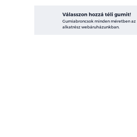
Válasszon hozzá téli gumit!
Gumiabroncsok minden méretben az
alkatrész webáruházunkban.