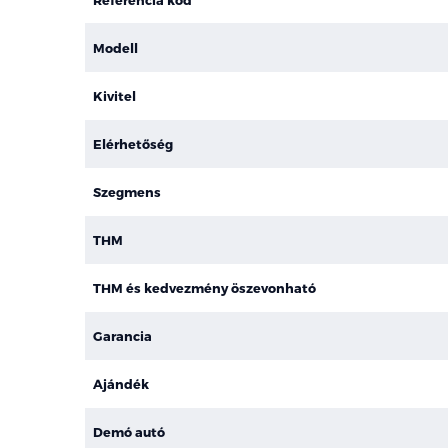
Modell
Kivitel
Elérhetőség
Szegmens
THM
THM és kedvezmény öszevonható
Garancia
Ajándék
Demó autó