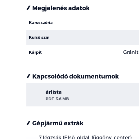
Megjelenés adatok
Karosszéria
Külső szín
Gránit
Kárpit
Kapcsolódó dokumentumok
árlista
PDF
3.6 MB
Gépjármű extrák
7 légzsák (Első, oldal, függöny, center)