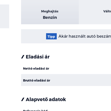
Meghajtás
Vált
Benzin
Akár használt autó beszámí
Tipp
Eladási ár
Nettó eladási ár
Bruttó eladási ár
Alapvető adatok
Referencia kód