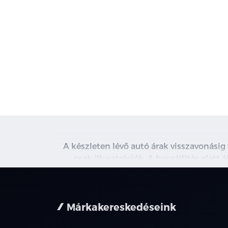
A készleten lévő autó árak visszavonásig
csak illusztrációk. A beszállítás alatt
kapcsolatot. A használt autó beszámítás r
nem minden 
Márkakereskedéseink