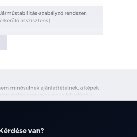
Járműstabilitás-szabályzó rendszer,
elkerülő asszisztens)
er)
dszer, kormány mögötti szenzorral)
, nem minősülnek ajánlattételnek, a képek
rjen árajánlatot vagy vegye fel velünk a
ghirdetett induló THM tájékoztató jellegű,
társainknál.
utomata és manuális váltóhoz is),
Kérdése van?
unkcióval