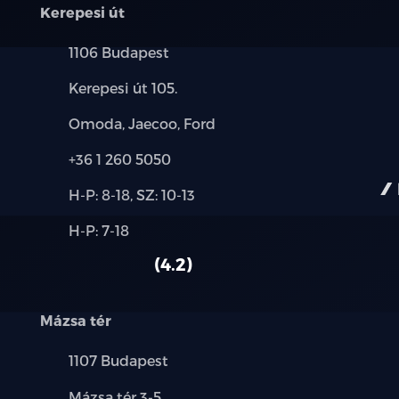
Kerepesi út
HDA (Autópályán vezetést támogató assz
Település:
1106 Budapest
ISLA (Intelligens sebességkorlátozást kij
Cím:
Kerepesi út 105.
FCA (Ráfutásos ütközéselkerülő támogat
Márkák:
Omoda, Jaecoo, Ford
BCA (Holttérfigyelő rendszer biztonságos
Telefon:
+36 1 260 5050
Új-
RCTA (Hátsó keresztirányú forgalom felü
H-P: 8-18, SZ: 10-13
és
Alkatrész,
H-P: 7-18
használt
ISOFIX rögzítési pontok
szerviz:
autó:
4.2
Full LED hátsólámpa ködzárfénnyel
Mázsa tér
LED nappali menetfény
Település:
1107 Budapest
LED fényszórók ködlámpával
Cím:
Mázsa tér 3-5.