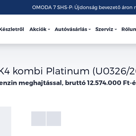
OMODA 7 SHS-P: Újdonság bevezető áron mo
Készletről
Akciók
Autóvásárlás
Szerviz
Rólu
 K4 kombi Platinum (U0326/2
enzin meghajtással, bruttó 12.574.000 Ft-é
Fotók
Galéria