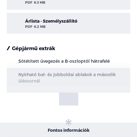
PDF
6.3 MB
Árlista - Személyszállító
PDF
6.2 MB
Gépjármű extrák
Sötétített üvegezés a B-oszloptól hátrafelé
Nyitható bal- és jobboldai ablakok a második
üléssornál
Teljes értékű pótkerék - 16" (elsőkerékmeghajtás
esetén)
Manuális hátsó légkondícionáló
Nagyméretű üzemanyag tartály - 70l
Fontos információk