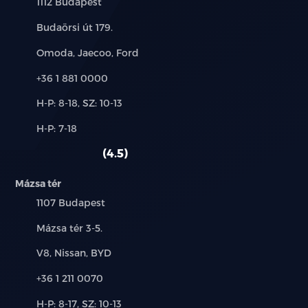
Település:
1112 Budapest
Cím:
Budaörsi út 179.
Márkák:
Omoda, Jaecoo, Ford
Telefon:
+36 1 881 0000
Új-
H-P: 8-18, SZ: 10-13
és
Alkatrész,
H-P: 7-18
használt
szerviz:
autó:
4.5
Mázsa tér
Település:
1107 Budapest
Cím:
Mázsa tér 3-5.
Márkák:
V8, Nissan, BYD
Telefon:
+36 1 211 0070
Új-
H-P: 8-17, SZ: 10-13