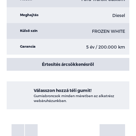
Diesel
Meghajtás
FROZEN WHITE
Külső szín
5 év / 200.000 km
Garancia
Értesítés árcsökkenésről
Válasszon hozzá téli gumit!
Gumiabroncsok minden méretben az alkatrész
webáruházunkban.
Fotók
Galéria