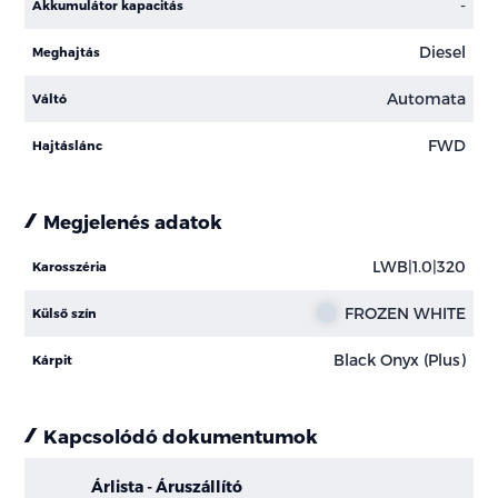
-
Akkumulátor kapacitás
Diesel
Meghajtás
Automata
Váltó
FWD
Hajtáslánc
Megjelenés adatok
LWB|1.0|320
Karosszéria
FROZEN WHITE
Külső szín
Black Onyx (Plus)
Kárpit
Kapcsolódó dokumentumok
Árlista - Áruszállító