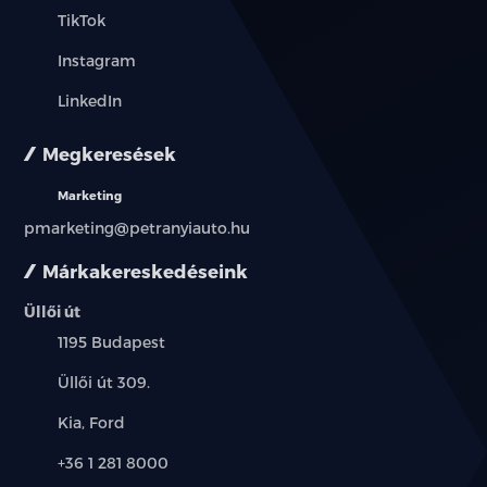
TikTok
Instagram
LinkedIn
Megkeresések
Marketing
pmarketing@petranyiauto.hu
Márkakereskedéseink
Üllői út
Település:
1195 Budapest
Cím:
Üllői út 309.
Márkák:
Kia, Ford
Telefon:
+36 1 281 8000