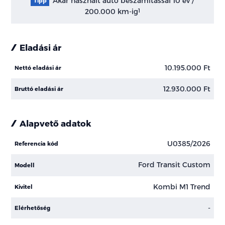
Akár használt autó beszámítással 10 év /
Tipp
200.000 km-ig
1
Eladási ár
10.195.000 Ft
Nettó eladási ár
12.930.000 Ft
Bruttó eladási ár
Alapvető adatok
U0385/2026
Referencia kód
Ford Transit Custom
Modell
Kombi M1 Trend
Kivitel
-
Elérhetőség