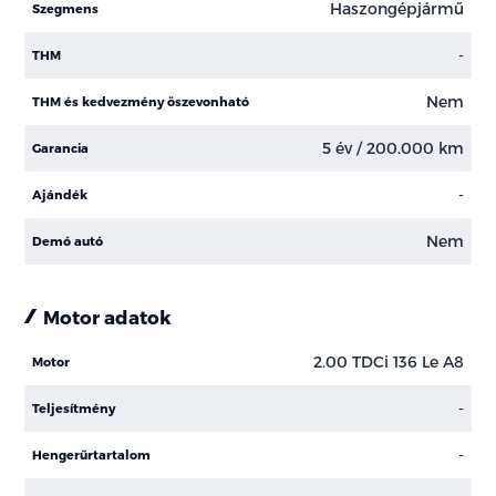
Haszongépjármű
Szegmens
-
THM
Nem
THM és kedvezmény öszevonható
5 év / 200.000 km
Garancia
-
Ajándék
Nem
Demó autó
Motor adatok
2.00 TDCi 136 Le A8
Motor
-
Teljesítmény
-
Hengerűrtartalom