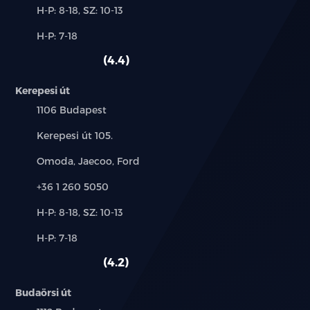
Új-
H-P: 8-18, SZ: 10-13
és
Alkatrész,
H-P: 7-18
használt
szerviz:
autó:
4.4
Kerepesi út
Település:
1106 Budapest
Cím:
Kerepesi út 105.
Márkák:
Omoda, Jaecoo, Ford
Telefon:
+36 1 260 5050
Új-
H-P: 8-18, SZ: 10-13
és
Alkatrész,
H-P: 7-18
használt
szerviz:
autó:
4.2
Budaörsi út