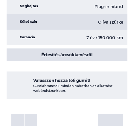
Plug-in hibrid
Meghajtás
Olíva szürke
Külső szín
7 év / 150.000 km
Garancia
Értesítés árcsökkenésről
Válasszon hozzá téli gumit!
Gumiabroncsok minden méretben az alkatrész
webáruházunkban.
Fotók
Galéria