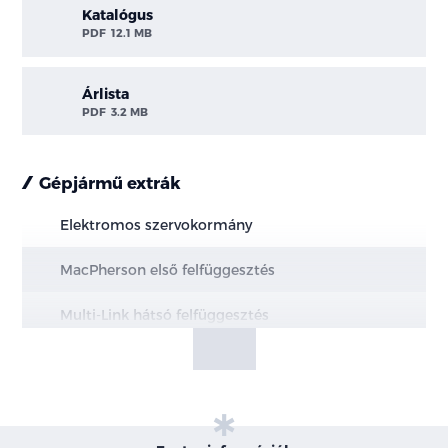
Katalógus
PDF
12.1 MB
Árlista
PDF
3.2 MB
Gépjármű extrák
Elektromos szervokormány
MacPherson első felfüggesztés
Multi-Link hátsó felfüggesztés
Elektromos kézifék, AUTOHOLD funkcióval
Hűtött első és tömör hátsó féktárcsák