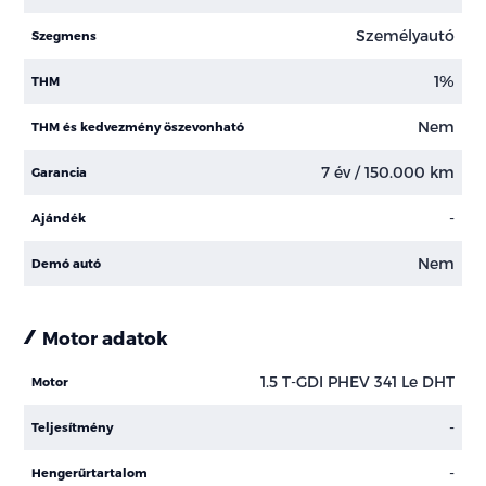
Személyautó
Szegmens
1%
THM
Nem
THM és kedvezmény öszevonható
7 év / 150.000 km
Garancia
-
Ajándék
Nem
Demó autó
Motor adatok
1.5 T-GDI PHEV 341 Le DHT
Motor
-
Teljesítmény
-
Hengerűrtartalom