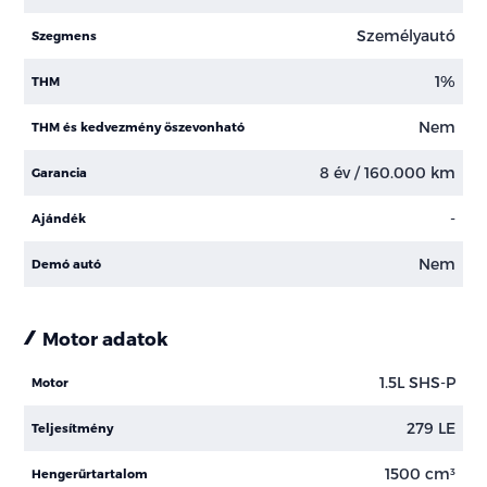
Személyautó
Szegmens
1%
THM
Nem
THM és kedvezmény öszevonható
8 év / 160.000 km
Garancia
-
Ajándék
Nem
Demó autó
Motor adatok
1.5L SHS-P
Motor
279 LE
Teljesítmény
1500 cm³
Hengerűrtartalom