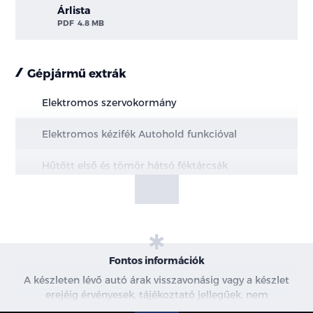
Árlista
PDF
4.8 MB
Gépjármű extrák
Elektromos szervokormány
Elektromos kézifék Autohold funkcióval
Hűtött első és tömör hátsó féktárcsák
MacPherson első felfüggesztés
Multi-link hátsó felfüggesztés
20" könnyűfém keréktárcsák
Fontos információk
A készleten lévő autó árak visszavonásig vagy a készlet
Állítható magasságú biztonsági öv rögzítési
erejéig érvényesek, tájékoztató jellegűek, nem
pontok elől
minősülnek ajánlattételnek, a képek csak illusztrációk. A