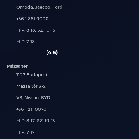
Márkák:
Omoda, Jaecoo, Ford
Hátsó keresztirányú forgalomnál automatikus
Telefon:
+36 1 881 0000
fékezés (RCTB)
Új-
H-P: 8-18, SZ: 10-13
Intelligens távolsági fényszóró vezérlés (IHC)
és
Alkatrész,
H-P: 7-18
használt
Táblafelismerő rendszer (TSR)
szerviz:
autó:
4.5
Első ütközésre figyelmeztető rendszer (FCW)
Mázsa tér
Automatikus vészfékezés funkció
Település:
1107 Budapest
Cím:
Mázsa tér 3-5.
Forgalmi torlódás asszisztens (TJA)
Márkák:
V8, Nissan, BYD
Intelligens sebességtartó automatika (ICA)
Telefon:
+36 1 211 0070
Aktív sebességhatárra figyelmeztető és szabályozó
Új-
H-P: 8-17, SZ: 10-13
rendszer (SCF, SLIF)
és
Alkatrész,
H-P: 7-17
használt
Vészhelyzeti sávtartó asszisztens (ELK)
szerviz: