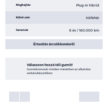
Plug-in hibrid
Meghajtás
Hófehér
Külső szín
8 év / 160.000 km
Garancia
Értesítés árcsökkenésről
Válasszon hozzá téli gumit!
Gumiabroncsok minden méretben az alkatrész
webáruházunkban.
Fotók
Galéria