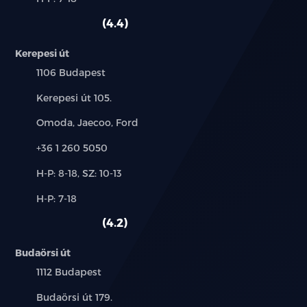
használt
HDC)
szerviz:
autó:
4.4
Keréknyomás figyelő rendszer (TPMS)
Kerepesi út
Adaptív sebességtartó automatika (ACC)
Település:
1106 Budapest
Sávtartást segítő es sávelhagyásra figyelmeztető
Cím:
Kerepesi út 105.
rendszerek (LCA,LDW)
Márkák:
Omoda, Jaecoo, Ford
Aktív sávtartó asszisztens (LDP)
Telefon:
+36 1 260 5050
Holttérfigyelő rendszer (BSD)
Új-
H-P: 8-18, SZ: 10-13
és
Alkatrész,
H-P: 7-18
Nyitott ajtóra figyelmeztető jelzés (DOW)
használt
szerviz:
autó:
4.2
Hátsó ütközésre figyelmeztető rendszer (RCW)
Budaörsi út
Hátsó keresztforgalomra figyelmeztető rendszer
Település:
1112 Budapest
(RCTA)
Cím:
Budaörsi út 179.
Intelligens kanyarsebesség-szabályozás (CSA)