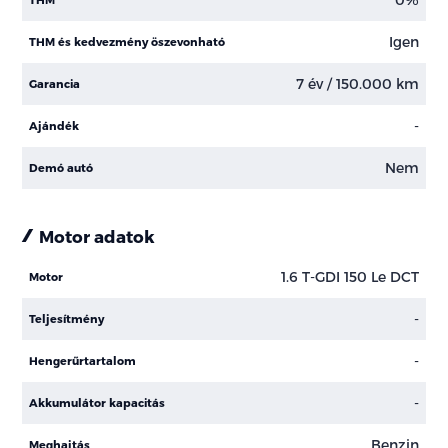
Igen
THM és kedvezmény öszevonható
7 év / 150.000 km
Garancia
-
Ajándék
Nem
Demó autó
Motor adatok
1.6 T-GDI 150 Le DCT
Motor
-
Teljesítmény
-
Hengerűrtartalom
-
Akkumulátor kapacitás
Benzin
Meghajtás