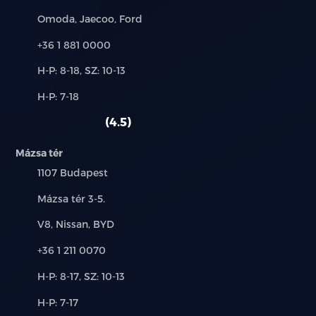
Deréktámasz a vezetőüléshez
Márkák:
Omoda, Jaecoo, Ford
Állítható magasságú vezetőülés
Telefon:
+36 1 881 0000
Új-
Automata 2 zónás légkondicionáló, automatikus
H-P: 8-18, SZ: 10-13
és
szélvédő páramentesítővel
Alkatrész,
H-P: 7-18
használt
szerviz:
autó:
Esőszenzor
4.5
Automatikusan sötétedő belső visszapillantó tükör
Mázsa tér
Település:
1107 Budapest
40/20/40 arányban dönthető második üléssor
Cím:
Mázsa tér 3-5.
Automata központi zár (távirányítóval)
Márkák:
V8, Nissan, BYD
Elektromosan bezáródó fűtött külső tükör
Telefon:
+36 1 211 0070
Tempomat sebességhatárolóval (manuális
Új-
H-P: 8-17, SZ: 10-13
váltóhoz)
és
Alkatrész,
H-P: 7-17
használt