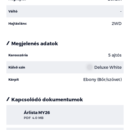
-
Váltó
2WD
Hajtáslánc
Megjelenés adatok
5 ajtós
Karosszéria
Deluxe White
Külső szín
Ebony (Bőr/szövet)
Kárpit
Kapcsolódó dokumentumok
Árlista MY26
PDF
4.0 MB