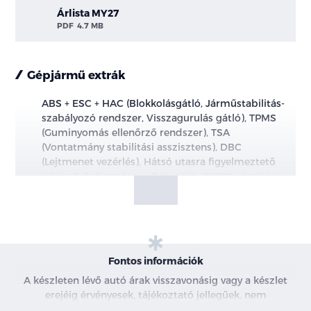
Árlista MY27
PDF
4.7 MB
Gépjármű extrák
ABS + ESC + HAC (Blokkolásgátló, Járműstabilitás-
szabályozó rendszer, Visszagurulás gátló), TPMS
(Guminyomás ellenőrző rendszer), TSA
(Vontatmány stabilitási asszisztens), DBC
(Lejtmenet vezérlés), Hátsó utasra figyelmeztető
jelzés, E-Call rendszer, 7 légzsák, ISOFIX rögzítési
pontok
DAW (Vezetői aktivitást monitorozó rendszer,
kormány mögötti szenzorral)
Fontos információk
ISLA (Intelligens sebességkorlátozás asszisztens)
A készleten lévő autó árak visszavonásig vagy a készlet
erejéig érvényesek, tájékoztató jellegűek, nem
LKA (Sávtartó asszisztens)
minősülnek ajánlattételnek, a képek csak illusztrációk. A