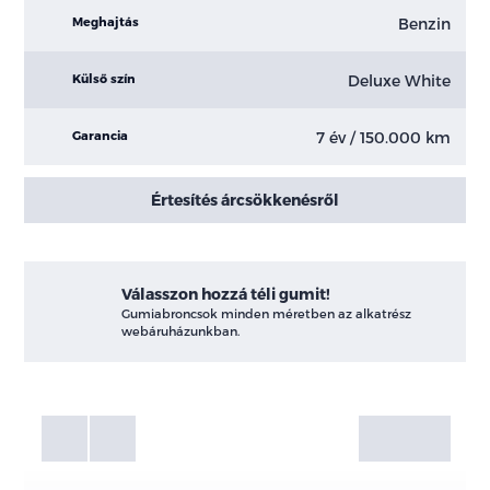
Benzin
Meghajtás
Deluxe White
Külső szín
7 év / 150.000 km
Garancia
Értesítés árcsökkenésről
Válasszon hozzá téli gumit!
Gumiabroncsok minden méretben az alkatrész
webáruházunkban.
Fotók
Galéria