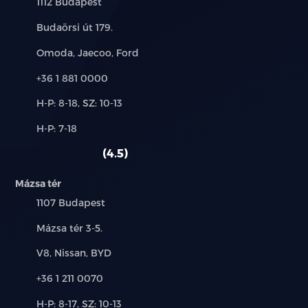
Település:
1112 Budapest
Cím:
Budaörsi út 179.
Márkák:
Omoda, Jaecoo, Ford
Telefon:
+36 1 881 0000
Új-
H-P: 8-18, SZ: 10-13
és
Alkatrész,
H-P: 7-18
használt
szerviz:
autó:
4.5
Mázsa tér
Település:
1107 Budapest
Cím:
Mázsa tér 3-5.
Márkák:
V8, Nissan, BYD
Telefon:
+36 1 211 0070
Új-
H-P: 8-17, SZ: 10-13