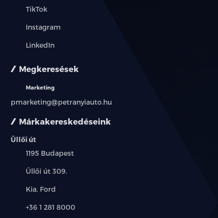
Fashion metál fényezés
TikTok
Instagram
LinkedIn
Megkeresések
Marketing
pmarketing@petranyiauto.hu
Márkakereskedéseink
Üllői út
Település:
1195 Budapest
Cím:
Üllői út 309.
Márkák:
Kia, Ford
Telefon:
+36 1 281 8000