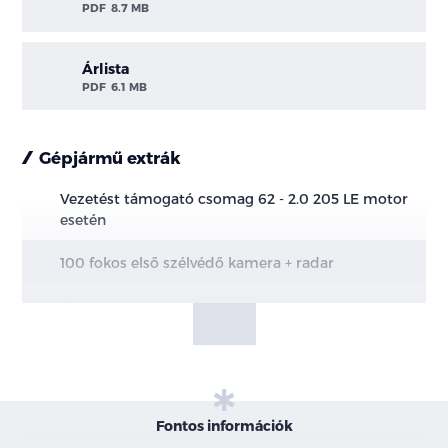
PDF
8.7 MB
Árlista
PDF
6.1 MB
Gépjármű extrák
Vezetést támogató csomag 62 - 2.0 205 LE motor
esetén
100 fokos első szélvédő kamera + radar
Ütközés megelőző rendszer
Ütközésre figyelmeztető rendszer
Vészfék asszisztens
Fontos információk
Automatikus vészfékezés