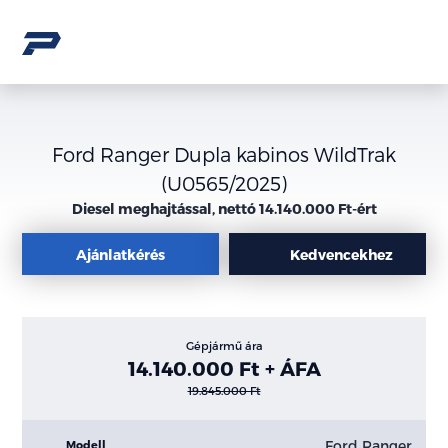
Ford Ranger Dupla kabinos WildTrak
(U0565/2025)
Diesel meghajtással, nettó 14.140.000 Ft-ért
Ajánlatkérés
Kedvencekhez
Gépjármű ára
14.140.000 Ft + ÁFA
19.845.000 Ft
Ford Ranger
Modell