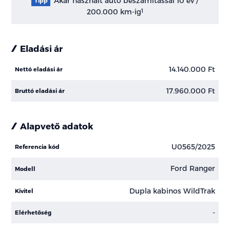
Akár használt autó beszámítással 10 év /
Tipp
200.000 km-ig
1
Eladási ár
14.140.000 Ft
Nettó eladási ár
17.960.000 Ft
Bruttó eladási ár
Alapvető adatok
U0565/2025
Referencia kód
Ford Ranger
Modell
Dupla kabinos WildTrak
Kivitel
-
Elérhetőség