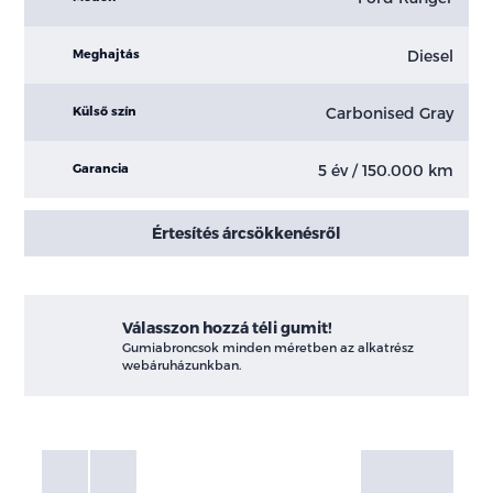
Diesel
Meghajtás
Carbonised Gray
Külső szín
5 év / 150.000 km
Garancia
Értesítés árcsökkenésről
Válasszon hozzá téli gumit!
Gumiabroncsok minden méretben az alkatrész
webáruházunkban.
Fotók
Galéria