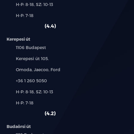
Új-
H-P: 8-18, SZ: 10-13
és
Alkatrész,
H-P: 7-18
használt
szerviz:
autó:
4.4
Kerepesi út
Település:
1106 Budapest
Cím:
Kerepesi út 105.
Márkák:
Omoda, Jaecoo, Ford
Telefon:
+36 1 260 5050
Új-
H-P: 8-18, SZ: 10-13
és
Alkatrész,
H-P: 7-18
használt
szerviz:
autó:
4.2
Budaörsi út