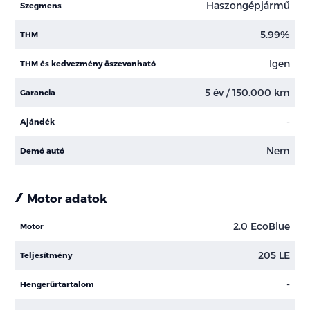
Haszongépjármű
Szegmens
5.99%
THM
Igen
THM és kedvezmény öszevonható
5 év / 150.000 km
Garancia
-
Ajándék
Nem
Demó autó
Motor adatok
2.0 EcoBlue
Motor
205 LE
Teljesítmény
-
Hengerűrtartalom