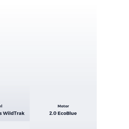
el
Motor
s WildTrak
2.0 EcoBlue