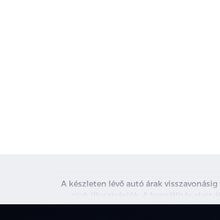
A készleten lévő autó árak visszavonásig
csak illusztrációk. A beszállítás alatt
kapcsolatot. A használt autó beszámítás r
nem minden 