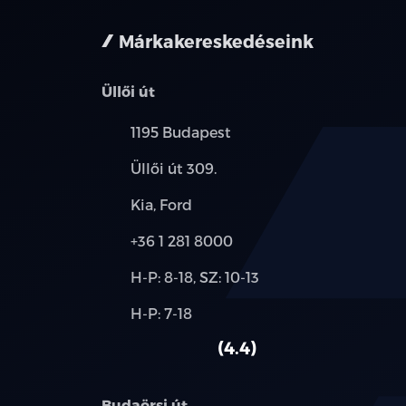
Márkakereskedéseink
Üllői út
Település:
1195 Budapest
Cím:
Üllői út 309.
Márkák:
Kia, Ford
Telefon:
+36 1 281 8000
Új-
H-P: 8-18, SZ: 10-13
és
Alkatrész,
H-P: 7-18
használt
szerviz:
autó:
4.4
Budaörsi út