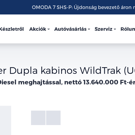
OMODA 7 SHS-P: Újdonság bevezető áron mo
Készletről
Akciók
Autóvásárlás
Szerviz
Rólu
r Dupla kabinos WildTrak (
iesel meghajtással, nettó 13.640.000 Ft-é
Fotók
Galéria