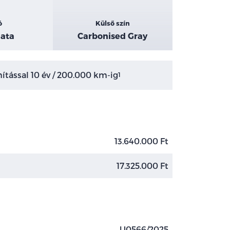
ó
Külső szín
ata
Carbonised Gray
tással 10 év / 200.000 km-ig
1
13.640.000 Ft
17.325.000 Ft
U0566/2025