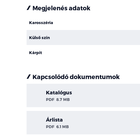
Megjelenés adatok
Karosszéria
Külső szín
Kárpit
Kapcsolódó dokumentumok
Katalógus
PDF
8.7 MB
Árlista
PDF
6.1 MB