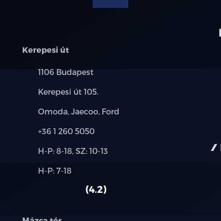
Automatikus vészfékezés
Követési távolság figyelmeztetés és jelzé
Kerepesi út
Kikerülési segéd
Település:
1106 Budapest
Elektromos hátsó ablakemelők kényelmi
Cím:
Kerepesi út 105.
Pótkerék zár
Márkák:
Omoda, Jaecoo, Ford
Kerékőr
Telefon:
+36 1 260 5050
Új-
Nem elérhető Kerékcsomag 7 esetén
H-P: 8-18, SZ: 10-13
és
Alkatrész,
H-P: 7-18
használt
Fashion metál fényezés
szerviz:
autó:
4.2
Mázsa tér