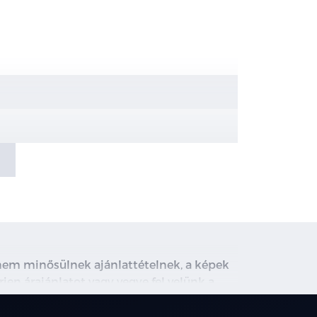
LE motor esetén
, nem minősülnek ajánlattételnek, a képek
rjen árajánlatot vagy vegye fel velünk a
ghirdetett induló THM tájékoztató jellegű,
társainknál.