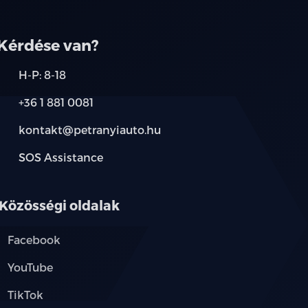
Kérdése van?
s
H-P: 8-18
+36 1 881 0081
 funkcióval
kontakt@petranyiauto.hu
SOS Assistance
Közösségi oldalak
Facebook
YouTube
TikTok