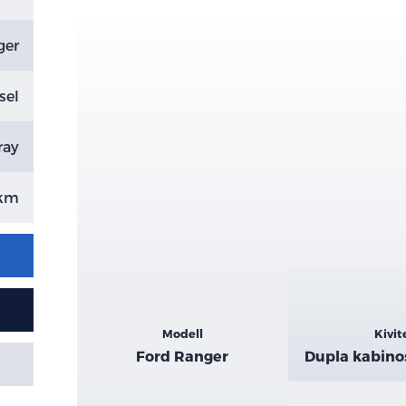
ger
sel
ray
 km
Kiemelt
Modell
Kivit
adatok
Ford Ranger
Dupla kabino