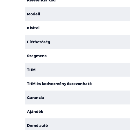
Modell
Kivitel
Elérhetőség
Szegmens
THM
THM és kedvezmény öszevonható
Garancia
Ajándék
Demó autó