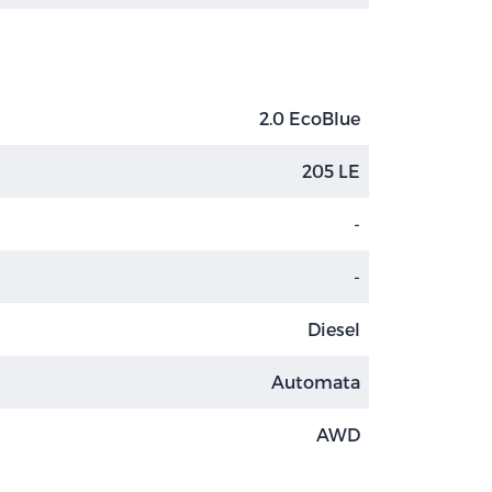
2.0 EcoBlue
205 LE
-
-
Diesel
Automata
AWD