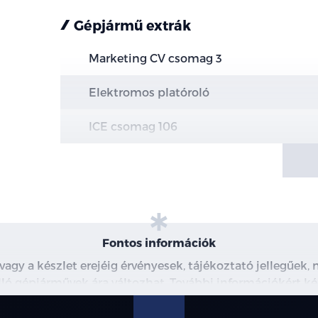
Gépjármű extrák
Marketing CV csomag 3
Elektromos platóroló
ICE csomag 106
Vezetést támogató csomag 62 - 2.0 205 
100 fokos első szélvédő kamera + radar
Ütközés megelőző rendszer
Fontos információk
Ütközésre figyelmeztető rendszer
 vagy a készlet erejéig érvényesek, tájékoztató jellegűek
 álló gépjárművek ára változhat. További információkért ké
Vészfék asszisztens
észleteiről, kérjük, érdeklődjön munkatársainknál. A me
modellre érvényes, a részletekről érdeklődjön a munka