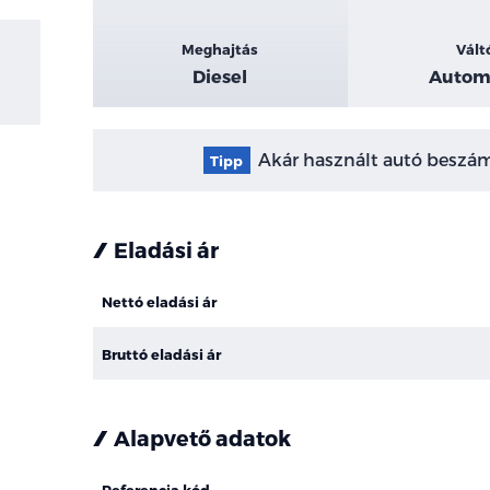
Meghajtás
Vált
Diesel
Autom
Akár használt autó beszámí
Tipp
Eladási ár
Nettó eladási ár
Bruttó eladási ár
Alapvető adatok
Referencia kód