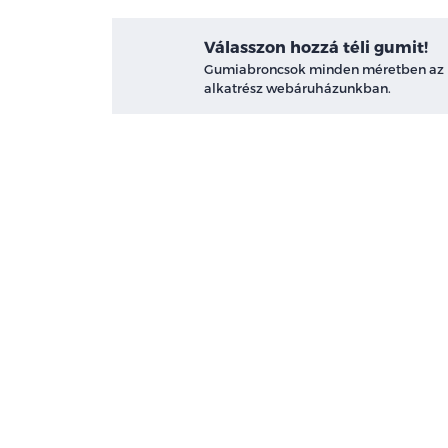
Válasszon hozzá téli gumit!
Gumiabroncsok minden méretben az
alkatrész webáruházunkban.