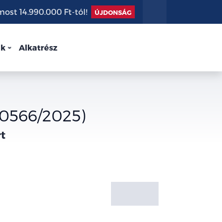
st 14.990.000 Ft-tól!
ÚJDONSÁG
nk
Alkatrész
U0566/2025)
rt