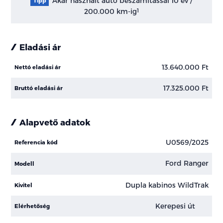
Akár használt autó beszámítással 10 év /
Tipp
200.000 km-ig
1
Eladási ár
13.640.000 Ft
Nettó eladási ár
17.325.000 Ft
Bruttó eladási ár
Alapvető adatok
U0569/2025
Referencia kód
Ford Ranger
Modell
Dupla kabinos WildTrak
Kivitel
Kerepesi út
Elérhetőség