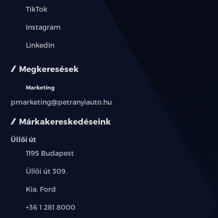
Fashion metál fényezés
TikTok
Instagram
LinkedIn
Megkeresések
Marketing
pmarketing@petranyiauto.hu
Márkakereskedéseink
Üllői út
Település:
1195 Budapest
Cím:
Üllői út 309.
Márkák:
Kia, Ford
Telefon:
+36 1 281 8000