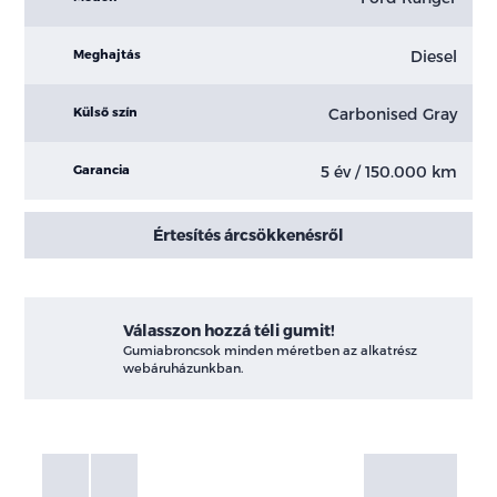
Diesel
Meghajtás
Carbonised Gray
Külső szín
5 év / 150.000 km
Garancia
Értesítés árcsökkenésről
Válasszon hozzá téli gumit!
Gumiabroncsok minden méretben az alkatrész
webáruházunkban.
Fotók
Galéria