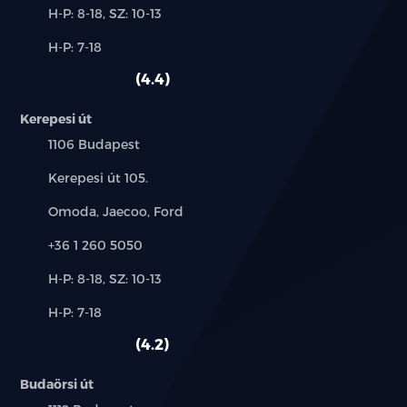
Új-
H-P: 8-18, SZ: 10-13
és
Alkatrész,
H-P: 7-18
használt
szerviz:
autó:
4.4
Kerepesi út
Település:
1106 Budapest
Cím:
Kerepesi út 105.
Márkák:
Omoda, Jaecoo, Ford
Telefon:
+36 1 260 5050
Új-
H-P: 8-18, SZ: 10-13
és
Alkatrész,
H-P: 7-18
használt
szerviz:
autó:
4.2
Budaörsi út