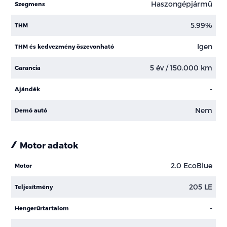
Haszongépjármű
Szegmens
5.99%
THM
Igen
THM és kedvezmény öszevonható
5 év / 150.000 km
Garancia
-
Ajándék
Nem
Demó autó
Motor adatok
2.0 EcoBlue
Motor
205 LE
Teljesítmény
-
Hengerűrtartalom