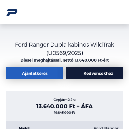
Ford Ranger Dupla kabinos WildTrak
(U0569/2025)
Diesel meghajtással, nettó 13.640.000 Ft-ért
Ajánlatkérés
Kedvencekhez
Gépjármű ára
13.640.000 Ft + ÁFA
19.845.000 Ft
Ford Ranger
Modell