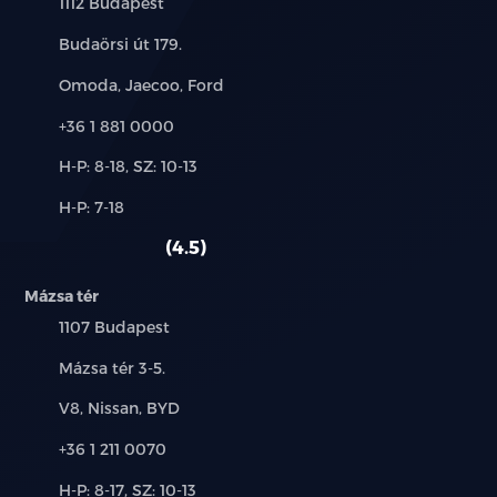
Település:
1112 Budapest
Cím:
Budaörsi út 179.
Márkák:
Omoda, Jaecoo, Ford
Telefon:
+36 1 881 0000
Új-
H-P: 8-18, SZ: 10-13
és
Alkatrész,
H-P: 7-18
használt
szerviz:
autó:
4.5
Mázsa tér
Település:
1107 Budapest
Cím:
Mázsa tér 3-5.
Márkák:
V8, Nissan, BYD
Telefon:
+36 1 211 0070
Új-
H-P: 8-17, SZ: 10-13