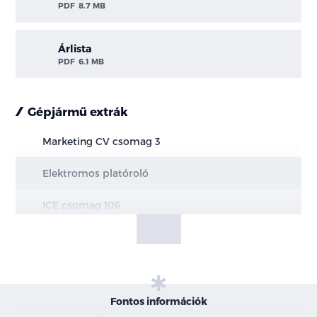
PDF
8.7 MB
Árlista
PDF
6.1 MB
Gépjármű extrák
Marketing CV csomag 3
Elektromos platóroló
ICE csomag 106
Vezetést támogató csomag 62 - 2.0 205 LE motor
esetén
100 fokos első szélvédő kamera + radar
Fontos információk
Ütközés megelőző rendszer