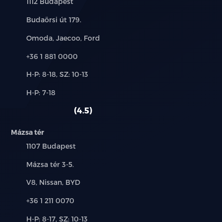
Település:
1112 Budapest
Cím:
Budaörsi út 179.
Márkák:
Omoda, Jaecoo, Ford
Telefon:
+36 1 881 0000
Új-
H-P: 8-18, SZ: 10-13
és
Alkatrész,
H-P: 7-18
használt
szerviz:
autó:
4.5
Mázsa tér
Település:
1107 Budapest
Cím:
Mázsa tér 3-5.
Márkák:
V8, Nissan, BYD
Telefon:
+36 1 211 0070
Új-
H-P: 8-17, SZ: 10-13