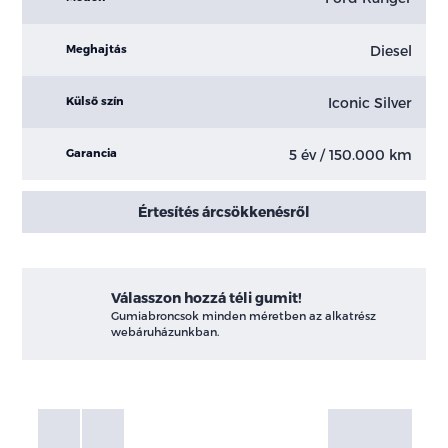
Diesel
Meghajtás
Iconic Silver
Külső szín
5 év / 150.000 km
Garancia
Értesítés árcsökkenésről
Válasszon hozzá téli gumit!
Gumiabroncsok minden méretben az alkatrész
webáruházunkban.
Fotók
Galéria