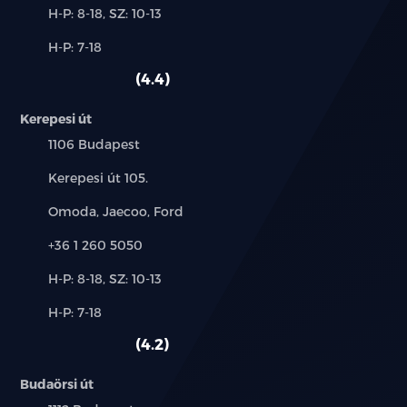
Új-
H-P: 8-18, SZ: 10-13
és
Alkatrész,
H-P: 7-18
használt
szerviz:
autó:
4.4
Kerepesi út
Település:
1106 Budapest
Cím:
Kerepesi út 105.
Márkák:
Omoda, Jaecoo, Ford
Telefon:
+36 1 260 5050
Új-
H-P: 8-18, SZ: 10-13
és
Alkatrész,
H-P: 7-18
használt
szerviz:
autó:
4.2
Budaörsi út