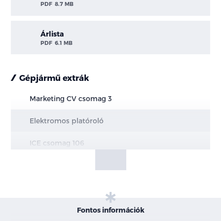
PDF
8.7 MB
Árlista
PDF
6.1 MB
Gépjármű extrák
Marketing CV csomag 3
Elektromos platóroló
ICE csomag 106
Vezetést támogató csomag 62 - 2.0 205 LE motor
esetén
100 fokos első szélvédő kamera + radar
Fontos információk
Ütközés megelőző rendszer