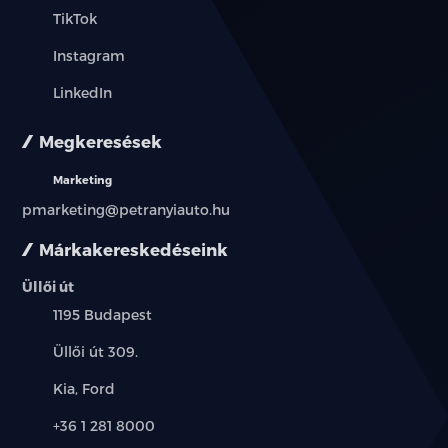
Metál fényezés
TikTok
Instagram
LinkedIn
Megkeresések
Marketing
pmarketing@petranyiauto.hu
Márkakereskedéseink
Üllői út
Település:
1195 Budapest
Cím:
Üllői út 309.
Márkák:
Kia, Ford
Telefon:
+36 1 281 8000