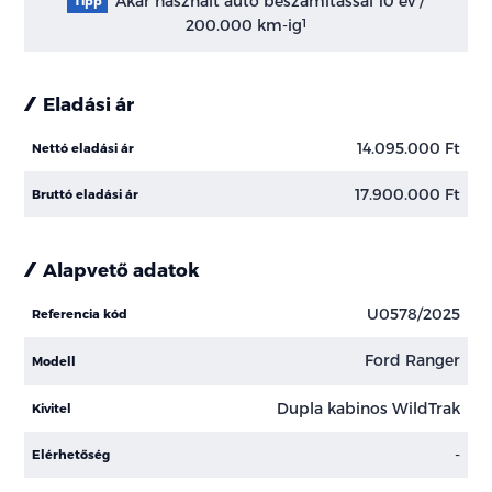
Akár használt autó beszámítással 10 év /
Tipp
200.000 km-ig
1
Eladási ár
14.095.000 Ft
Nettó eladási ár
17.900.000 Ft
Bruttó eladási ár
Alapvető adatok
U0578/2025
Referencia kód
Ford Ranger
Modell
Dupla kabinos WildTrak
Kivitel
-
Elérhetőség