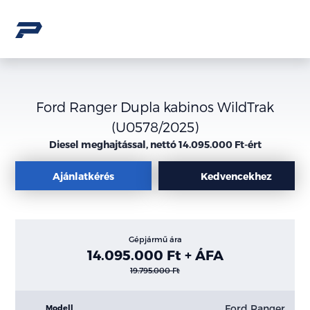
Ford Ranger Dupla kabinos WildTrak
(U0578/2025)
Diesel meghajtással, nettó 14.095.000 Ft-ért
Ajánlatkérés
Kedvencekhez
Gépjármű ára
14.095.000 Ft + ÁFA
19.795.000 Ft
Ford Ranger
Modell