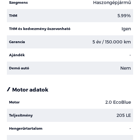
Haszongépjármű
Szegmens
5.99%
THM
Igen
THM és kedvezmény öszevonható
5 év / 150.000 km
Garancia
-
Ajándék
Nem
Demó autó
Motor adatok
2.0 EcoBlue
Motor
205 LE
Teljesítmény
-
Hengerűrtartalom