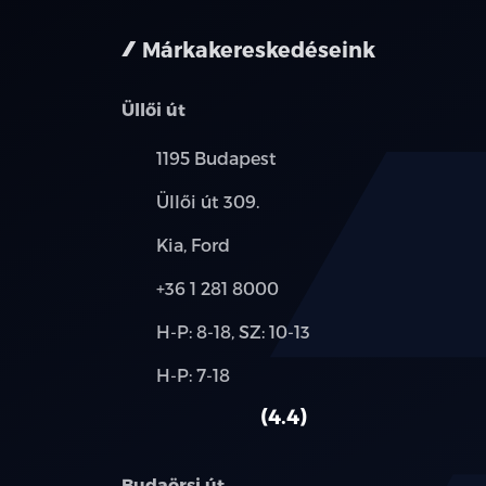
Márkakereskedéseink
Üllői út
Település:
1195 Budapest
Cím:
Üllői út 309.
Márkák:
Kia, Ford
Telefon:
+36 1 281 8000
Új-
H-P: 8-18, SZ: 10-13
és
Alkatrész,
H-P: 7-18
használt
szerviz:
autó:
4.4
Budaörsi út