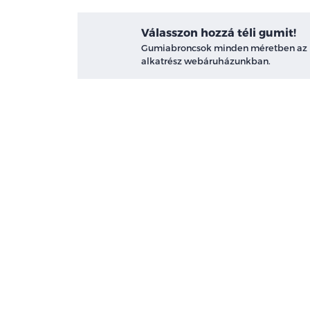
Válasszon hozzá téli gumit!
Gumiabroncsok minden méretben az
alkatrész webáruházunkban.