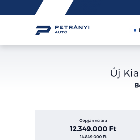
Friss
hírek
Új Ki
B
Gépjármű ára
12.349.000 Ft
14.849.000 Ft