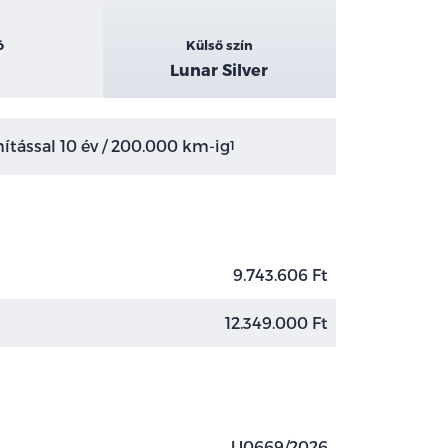
ó
Külső szín
Lunar Silver
tással 10 év / 200.000 km-ig
1
9.743.606 Ft
12.349.000 Ft
U0669/2026