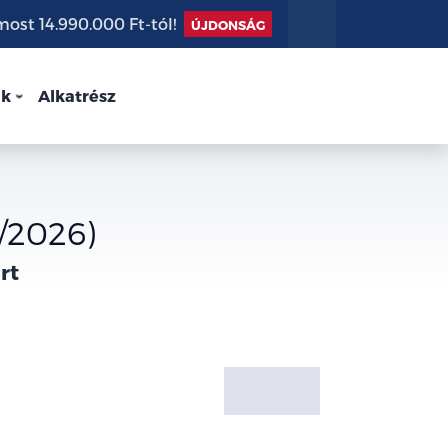
st 14.990.000 Ft-tól!
ÚJDONSÁG
nk
Alkatrész
/2026)
rt