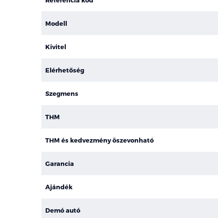
Modell
Kivitel
Elérhetőség
Szegmens
THM
THM és kedvezmény öszevonható
Garancia
Ajándék
Demó autó