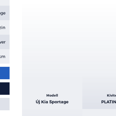
age
zin
ver
 km
Kiemelt
Modell
Kivit
adatok
Új Kia Sportage
PLATI