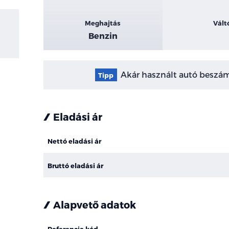
Meghajtás
Vált
Benzin
Akár használt autó beszámí
Tipp
Eladási ár
Nettó eladási ár
Bruttó eladási ár
Alapvető adatok
Referencia kód