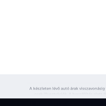
A készleten lévő autó árak visszavonásig
csak illusztrációk. A beszállítás alatt
kapcsolatot. A használt autó beszámítás r
nem minden 