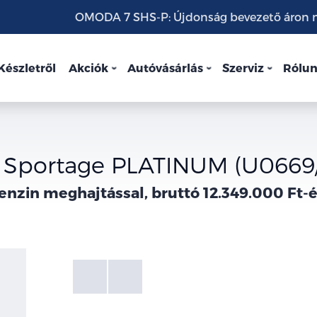
OMODA 7 SHS-P: Újdonság bevezető áron mo
Készletről
Akciók
Autóvásárlás
Szerviz
Rólu
a Sportage PLATINUM (U0669
enzin meghajtással, bruttó 12.349.000 Ft-é
Fotók
Galéria