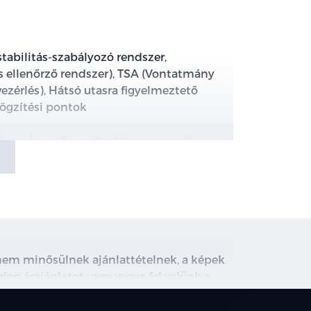
tabilitás-szabályozó rendszer,
 ellenőrző rendszer), TSA (Vontatmány
vezérlés), Hátsó utasra figyelmeztető
 rögzítési pontok
dszer, kormány mögötti szenzorral)
zisztens)
, nem minősülnek ajánlattételnek, a képek
ztens)
rjen árajánlatot vagy vegye fel velünk a
ghirdetett induló THM tájékoztató jellegű,
ás -autók, gyalogosok, kerékpárosok)
társainknál.