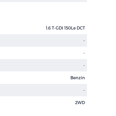
1.6 T-GDI 150Le DCT
-
-
-
Benzin
-
2WD