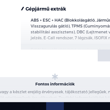
Gépjármű extrák
ABS + ESC + HAC (Blokkolásgátló, Járműs
Visszagurulás gátló), TPMS (Guminyomás
stabilitási asszisztens), DBC (Lejtmenet 
jelzés, E-Call rendszer, 7 légzsák, ISOFIX
DAW (Vezetői aktivitást monitorozó ren
ISLA (Intelligens sebességkorlátozás ass
LKA (Sávtartó asszisztens)
Fontos információk
LFA (Sávkövető rendszer)
 vagy a készlet erejéig érvényesek, tájékoztató jellegűek
MCB (Másodlagosütközés elkerülő asszis
 álló gépjárművek ára változhat. További információkért ké
észleteiről, kérjük, érdeklődjön munkatársainknál. A me
FCA (Ráfutásos ütközéselkerülő támogat
modellre érvényes, a részletekről érdeklődjön a munka