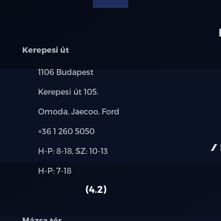
SCC (Adaptív sebességtartó automatika,
HDA (Autópálya vezetéstámogató rendsz
Kerepesi út
LED hátsólámpa
Település:
1106 Budapest
Cím:
LED nappali menetfény
Kerepesi út 105.
Márkák:
Omoda, Jaecoo, Ford
Full LED fényszóró (MFR)
Telefon:
+36 1 260 5050
Automatikus világításkapcsoló
Új-
H-P: 8-18, SZ: 10-13
és
Első és hátsó parkoló radar
Alkatrész,
H-P: 7-18
használt
szerviz:
autó:
Tolatókamera
4.2
Színes kijelző a műszerfalon 4,2"
Mázsa tér