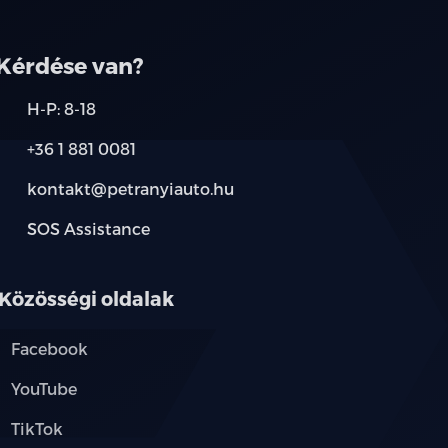
 "Stop&Go" funkcióval
Kérdése van?
er)
H-P: 8-18
+36 1 881 0081
kontakt@petranyiauto.hu
SOS Assistance
Közösségi oldalak
Facebook
YouTube
TikTok