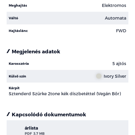
Elektromos
Meghajtás
Automata
Váltó
FWD
Hajtáslánc
Megjelenés adatok
5 ajtós
Karosszéria
Ivory Silver
Külső szín
Kárpit
Sztenderd Szürke 2tone kék díszbetéttel (Vegán Bőr)
Kapcsolódó dokumentumok
árlista
PDF
3.7 MB