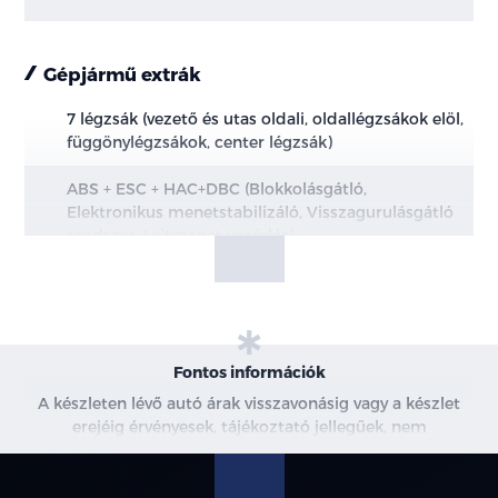
Gépjármű extrák
7 légzsák (vezető és utas oldali, oldallégzsákok elöl,
függönylégzsákok, center légzsák)
ABS + ESC + HAC+DBC (Blokkolásgátló,
Elektronikus menetstabilizáló, Visszagurulásgátló
rendszer, Lejtmenet vezérlés)
e-Call vészhelyzeti segélyhívó rendszer
DAW (Vezetői aktivitást monitorozó rendszer,
kormány mögötti szenzorral)
Fontos információk
A készleten lévő autó árak visszavonásig vagy a készlet
TPMS (Abroncsnyomás-ellenőrző rendszer)
erejéig érvényesek, tájékoztató jellegűek, nem
minősülnek ajánlattételnek, a képek csak illusztrációk. A
FCA (Ráfutásosütközés-elkerülő támogatás -autók,
beszállítás alatt álló gépjárművek ára változhat. További
gyalogosok, kerékpárosok)
információkért kérjen árajánlatot vagy vegye fel velünk a