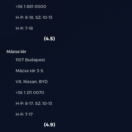
Fűthető kormány
Telefon:
+36 1 881 0000
Automata kétzónás légkondicionáló automatikus
Új-
H-P: 8-18, SZ: 10-13
szélvédő páramentesítővel
és
Alkatrész,
H-P: 7-18
használt
szerviz:
Esőszenzor
autó:
4.5
Automatikusan sötétedő belső visszapillantó tükör
Mázsa tér
Település:
1107 Budapest
Vezeték nélküli mobiltelefon töltő
Cím:
Mázsa tér 3-5.
60:40 arányban dönthető hátsó üléstámla
Márkák:
V8, Nissan, BYD
FRUNK - első csomagtartó rekesz
Telefon:
+36 1 211 0070
Elektromosan bezáródó fűtött külső tükör
Új-
H-P: 8-17, SZ: 10-13
integrált irányjelzővel
és
Alkatrész,
H-P: 7-17
használt
szerviz:
Defektjavító szett
autó:
4.9