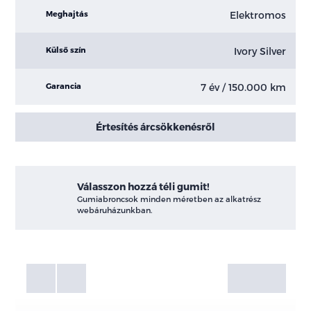
Elektromos
Meghajtás
Ivory Silver
Külső szín
7 év / 150.000 km
Garancia
Értesítés árcsökkenésről
Válasszon hozzá téli gumit!
Gumiabroncsok minden méretben az alkatrész
webáruházunkban.
Fotók
Galéria