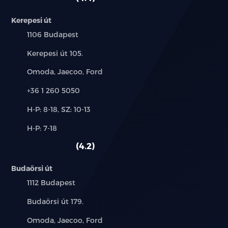
Akkumulátor temperáló rendszer (fűtés)
Kerepesi út
Akkumulátor temperáló rendszer (hűtés)
Település:
1106 Budapest
Cím:
Kerepesi út 105.
Háromfázisú fedélzeti töltő
Márkák:
Omoda, Jaecoo, Ford
Kábelköteg előkészítés vonóhorog felszereléséhez
(Vonóhorog nélkül)
Telefon:
+36 1 260 5050
Új-
Automata ablakemelő elöl, elektromos
H-P: 8-18, SZ: 10-13
és
ablakemelő hátul
Alkatrész,
H-P: 7-18
használt
szerviz:
autó:
Állítható magasságú vezetőülés
4.2
Állítható magasságú első utasülés
Budaörsi út
Település:
1112 Budapest
Fűthető első ülések
Cím:
Budaörsi út 179.
Szintetikus bőrkormány
Márkák:
Omoda, Jaecoo, Ford