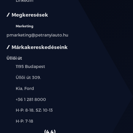
LinkedIn
LED nappali menetfény
Megkeresések
Full LED fényszóró (MFR)
Marketing
Automatikus világításkapcsoló
pmarketing@petranyiauto.hu
Tolatóradar + tolatókamera
Márkakereskedéseink
Üllői út
Első parkolóradar
Település:
1195 Budapest
Fulldigitális 12.3" műszerfal
Cím:
Üllői út 309.
Elektronikus kézifék
Márkák:
Kia, Ford
Intelligens kulcs nyomógombos indítással
Telefon:
+36 1 281 8000
Új-
H-P: 8-18, SZ: 10-13
Digitális kulcs
és
Alkatrész,
H-P: 7-18
használt
DMS (Vezetési mód választás)
szerviz:
autó:
4.4