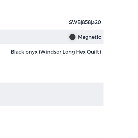
SWB|858|320
Magnetic
Black onyx (Windsor Long Hex Quilt)