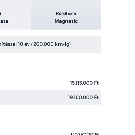
ó
Külső szín
ata
Magnetic
tással 10 év / 200.000 km-ig
1
15.115.000 Ft
19.160.000 Ft
U0757/2025