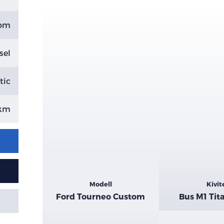
tom
sel
tic
 km
Kiemelt
Modell
Kivit
adatok
Ford Tourneo Custom
Bus M1 Tit