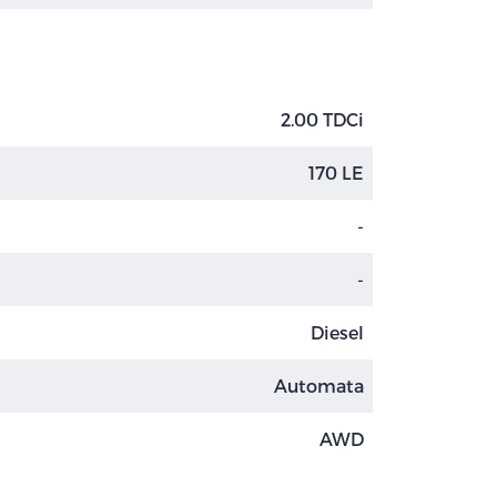
2.00 TDCi
170 LE
-
-
Diesel
Automata
AWD