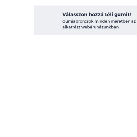
Válasszon hozzá téli gumit!
Gumiabroncsok minden méretben az
alkatrész webáruházunkban.