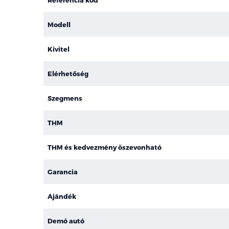
Modell
Kivitel
Elérhetőség
Szegmens
THM
THM és kedvezmény öszevonható
Garancia
Ajándék
Demó autó