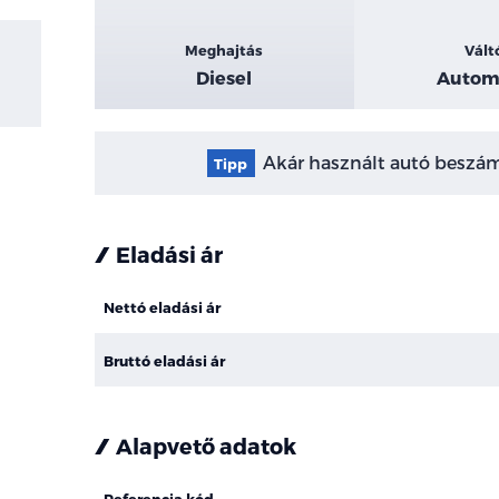
Meghajtás
Vált
Diesel
Autom
Akár használt autó beszámí
Tipp
Eladási ár
Nettó eladási ár
Bruttó eladási ár
Alapvető adatok
Referencia kód