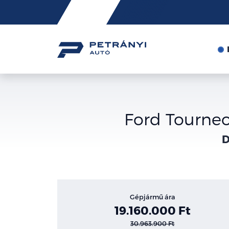
Friss
hírek
Ford Tourne
D
Gépjármű ára
19.160.000 Ft
30.963.900 Ft