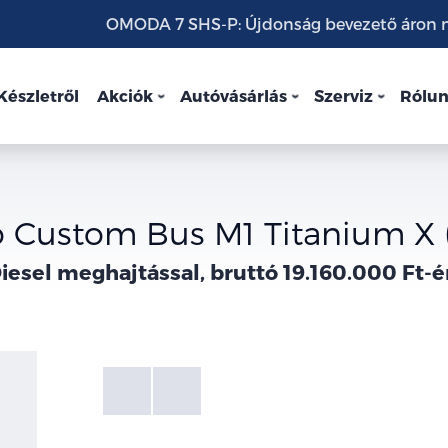
OMODA 7 SHS-P: Újdonság bevezető áron mo
Készletről
Akciók
Autóvásárlás
Szerviz
Rólu
o Custom Bus M1 Titanium X 
iesel meghajtással, bruttó 19.160.000 Ft-é
Fotók
Galéria