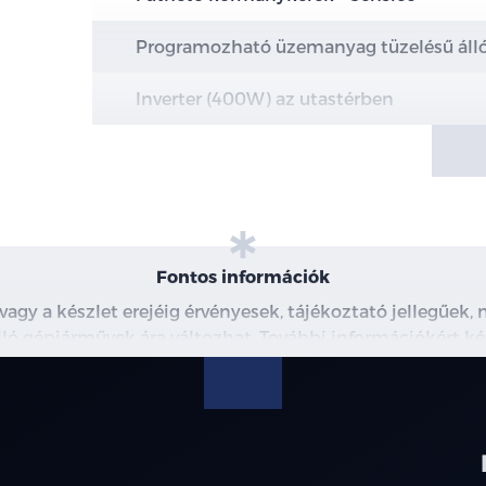
Programozható üzemanyag tüzelésű állóf
Inverter (400W) az utastérben
Visszahúzható vonóhorog
Nagyméretű üzemanyag tartály - 70l
Elektromos kétoldali tolóajtó - Trend Ti
Fontos információk
Nyitható bal- és jobboldai ablakok a má
 vagy a készlet erejéig érvényesek, tájékoztató jellegűek
 álló gépjárművek ára változhat. További információkért ké
B&O hangrendszer - 15 hangszóró
észleteiről, kérjük, érdeklődjön munkatársainknál. A me
modellre érvényes, a részletekről érdeklődjön a munka
Első üléscsomag 23 -AGR Sötét Sensico 
állítható vezetőülés