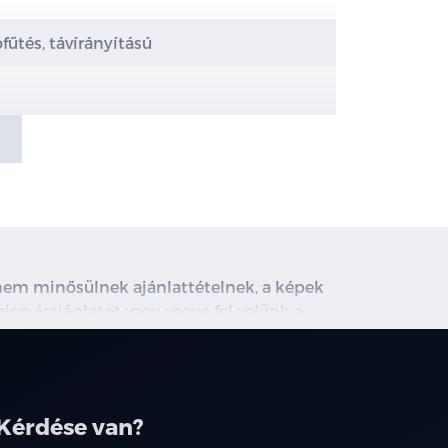
űtés, távírányítású
tanium
sodik üléssornál
, nem minősülnek ajánlattételnek, a képek
rjen árajánlatot vagy vegye fel velünk a
ghirdetett induló THM tájékoztató jellegű,
társainknál.
- Titanium X - Elektromosan 8 irányban
Kérdése van?