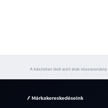
A készleten lévő autó árak visszavonásig
csak illusztrációk. A beszállítás alatt
kapcsolatot. A használt autó beszámítás r
nem minden 
Márkakereskedéseink