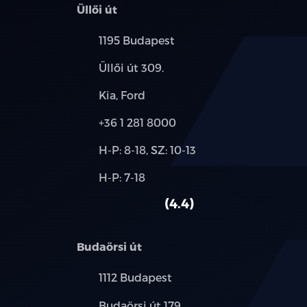
Üllői út
Település:
1195 Budapest
Cím:
Üllői út 309.
Márkák:
Kia, Ford
Telefon:
+36 1 281 8000
Új-
H-P: 8-18, SZ: 10-13
és
Alkatrész,
H-P: 7-18
használt
szerviz:
autó:
4.4
Budaörsi út
Település:
1112 Budapest
Cím:
Budaörsi út 179.