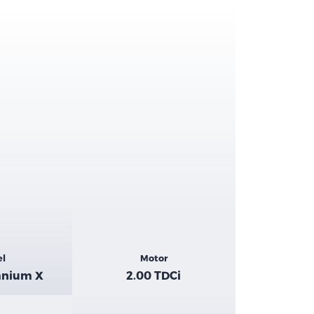
el
Motor
anium X
2.00 TDCi