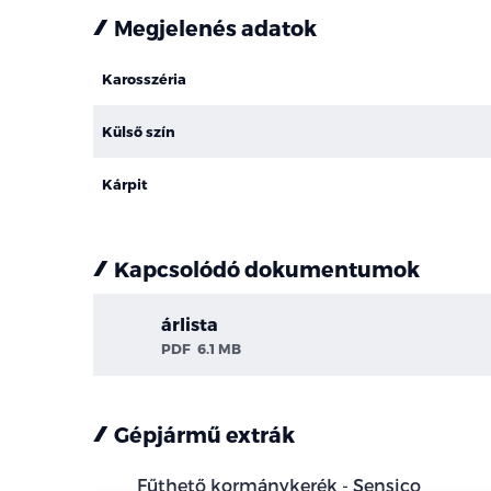
Megjelenés adatok
Karosszéria
Külső szín
Kárpit
Kapcsolódó dokumentumok
árlista
PDF
6.1 MB
Gépjármű extrák
Fűthető kormánykerék - Sensico