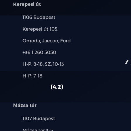
Metálfényezés
Kerepesi út
Település:
1106 Budapest
Cím:
Kerepesi út 105.
Márkák:
Omoda, Jaecoo, Ford
Telefon:
+36 1 260 5050
Új-
H-P: 8-18, SZ: 10-13
és
Alkatrész,
H-P: 7-18
használt
szerviz:
autó:
4.2
Mázsa tér
Település:
1107 Budapest
Cím:
Mázsa tér 3-5.