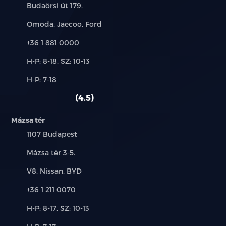
Cím:
Budaörsi út 179.
Márkák:
Omoda, Jaecoo, Ford
Telefon:
+36 1 881 0000
Új-
H-P: 8-18, SZ: 10-13
és
Alkatrész,
H-P: 7-18
használt
szerviz:
autó:
4.5
Mázsa tér
Település:
1107 Budapest
Cím:
Mázsa tér 3-5.
Márkák:
V8, Nissan, BYD
Telefon:
+36 1 211 0070
Új-
H-P: 8-17, SZ: 10-13
és