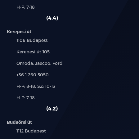
és
Alkatrész,
H-P: 7-18
használt
szerviz:
autó:
4.4
Kerepesi út
Település:
1106 Budapest
Cím:
Kerepesi út 105.
Márkák:
Omoda, Jaecoo, Ford
Telefon:
+36 1 260 5050
Új-
H-P: 8-18, SZ: 10-13
és
Alkatrész,
H-P: 7-18
használt
szerviz:
autó:
4.2
Budaörsi út
Település:
1112 Budapest