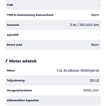
-
THM
Nem
THM és kedvezmény öszevonható
5 év / 150.000 km
Garancia
-
Ajándék
Nem
Demó autó
Motor adatok
1.0L EcoBoost MildHybrid
Motor
125 LE
Teljesítmény
1000 cm³
Hengerűrtartalom
-
Akkumulátor kapacitás