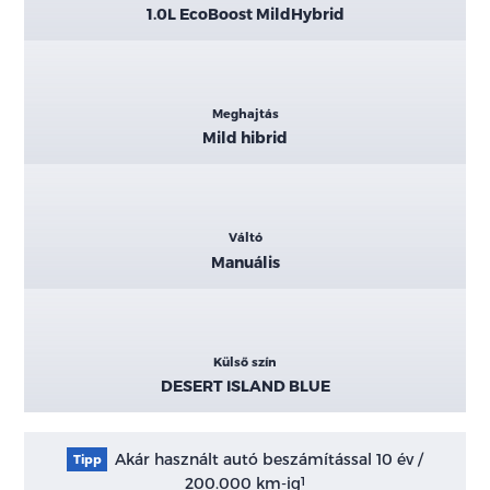
1.0L EcoBoost MildHybrid
Meghajtás
Mild hibrid
Váltó
Manuális
Külső szín
DESERT ISLAND BLUE
Akár használt autó beszámítással 10 év /
Tipp
200.000 km-ig
1