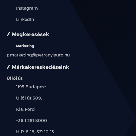
Instagram
LinkedIn
Megkeresések
Marketing
pmarketing@petranyiauto.hu
Márkakereskedéseink
Üllői út
Település:
1195 Budapest
Cím:
Üllői út 309.
Márkák:
Kia, Ford
Telefon:
+36 1 281 8000
Új-
H-P: 8-18, SZ: 10-13