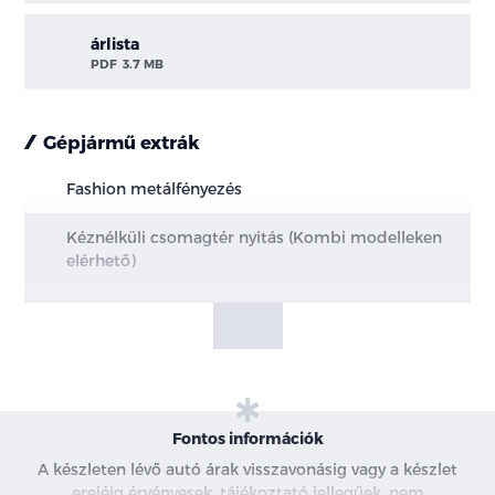
árlista
PDF
3.7 MB
Gépjármű extrák
Fashion metálfényezés
Kéznélküli csomagtér nyitás (Kombi modelleken
elérhető)
A kulcsnélküli nyitás funkció a hátsó ajtókon nem
érhető el
Parkoló Csomag - M6 és DC7 váltó esetén
Téli csomag
Fontos információk
A készleten lévő autó árak visszavonásig vagy a készlet
ERGO Üléscsomag - mHEV modellek
erejéig érvényesek, tájékoztató jellegűek, nem