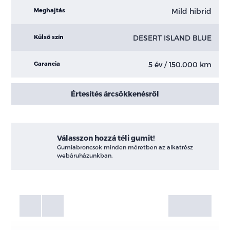
Mild hibrid
Meghajtás
DESERT ISLAND BLUE
Külső szín
5 év / 150.000 km
Garancia
Értesítés árcsökkenésről
Válasszon hozzá téli gumit!
Gumiabroncsok minden méretben az alkatrész
webáruházunkban.
Fotók
Galéria