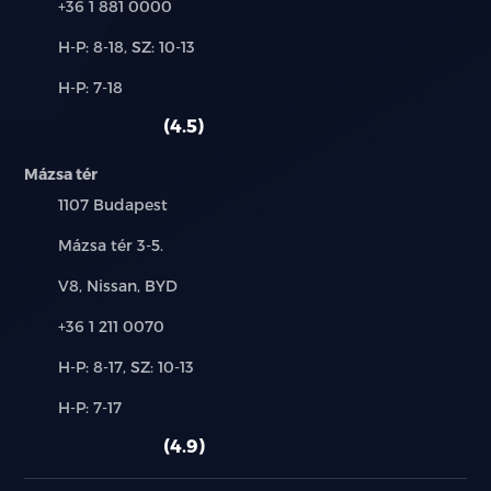
Telefon:
+36 1 881 0000
Multifunkciós kormánykerék
Új-
H-P: 8-18, SZ: 10-13
és
Alkatrész,
H-P: 7-18
használt
Szövet üléskárpit
szerviz:
autó:
4.5
Vegán bőr kormány
Mázsa tér
Színezett üvegezés (szélvédő és első ajtók)
Település:
1107 Budapest
Jobb oldali tolóajtó
Cím:
Mázsa tér 3-5.
Márkák:
V8, Nissan, BYD
16" acél keréktárcsa dísztárcsával
Telefon:
+36 1 211 0070
7 év vagy 150 000 km gyártói garancia (8 év vagy
160 000 km nagyfeszültségű akkumulátorra)
Új-
H-P: 8-17, SZ: 10-13
és
Alkatrész,
H-P: 7-17
4évszakos abroncsok
használt
szerviz:
autó:
4.9
Hőszivattyú