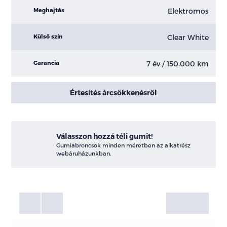
Elektromos
Meghajtás
Clear White
Külső szín
7 év / 150.000 km
Garancia
Értesítés árcsökkenésről
Válasszon hozzá téli gumit!
Gumiabroncsok minden méretben az alkatrész
webáruházunkban.
Fotók
Galéria