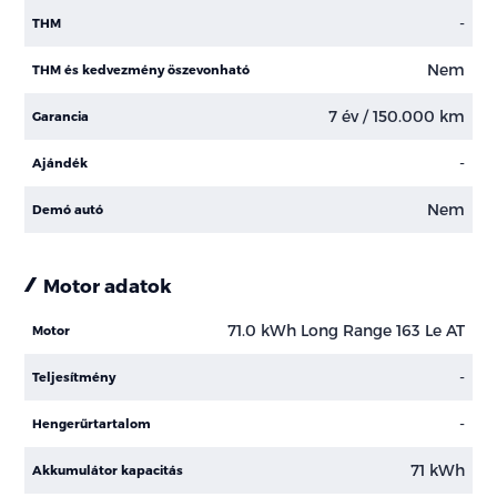
-
THM
Nem
THM és kedvezmény öszevonható
7 év / 150.000 km
Garancia
-
Ajándék
Nem
Demó autó
Motor adatok
71.0 kWh Long Range 163 Le AT
Motor
-
Teljesítmény
-
Hengerűrtartalom
71 kWh
Akkumulátor kapacitás