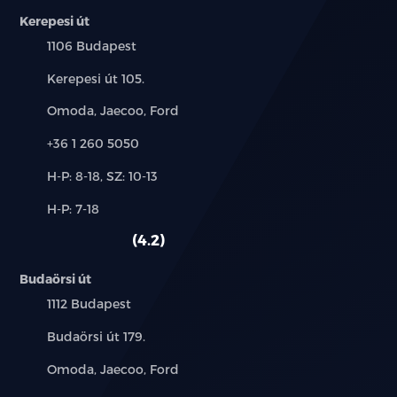
Állítható magasságú ülések (első üléssor)
Kerepesi út
Tároló az ülések alatt
Település:
1106 Budapest
Cím:
Kerepesi út 105.
Manuálisan állítható kormányoszlop
Márkák:
Omoda, Jaecoo, Ford
Automata légkondicionáló automatikus szélvédő
páramentesítővel
Telefon:
+36 1 260 5050
Új-
H-P: 8-18, SZ: 10-13
Esőszenzor
és
Alkatrész,
H-P: 7-18
használt
Elektromosan állítható, fűtött külső tükör
szerviz:
autó:
4.2
Defektjavító szett
Budaörsi út
12.9" központi kijelző, Bluetooth hangfelismeréssel,
Település:
1112 Budapest
DAB (digitális rádióműsor-szolgáltatás)
Cím:
Budaörsi út 179.
Navigáció, Over The Air frissítés
Márkák:
Omoda, Jaecoo, Ford
USB töltőaljzat