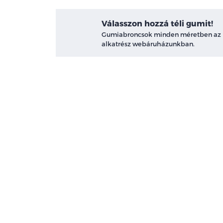
Válasszon hozzá téli gumit!
Gumiabroncsok minden méretben az
alkatrész webáruházunkban.