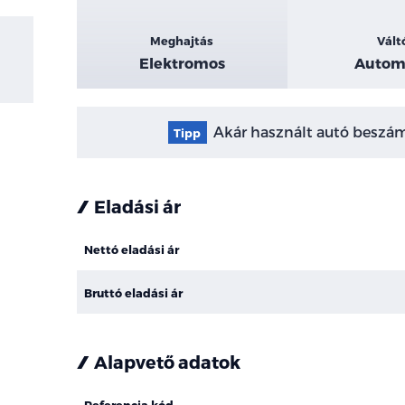
Meghajtás
Vált
Elektromos
Autom
Akár használt autó beszámí
Tipp
Eladási ár
Nettó eladási ár
Bruttó eladási ár
Alapvető adatok
Referencia kód