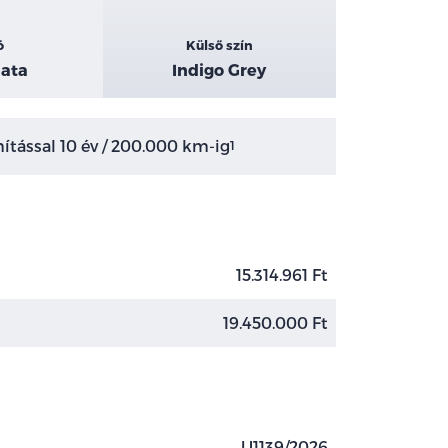
ó
Külső szín
ata
Indigo Grey
tással 10 év / 200.000 km-ig
1
15.314.961 Ft
19.450.000 Ft
U1139/2026