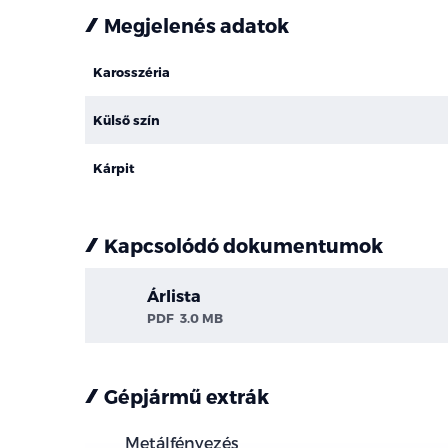
Megjelenés adatok
Karosszéria
Külső szín
Kárpit
Kapcsolódó dokumentumok
Árlista
PDF
3.0 MB
Gépjármű extrák
Metálfényezés