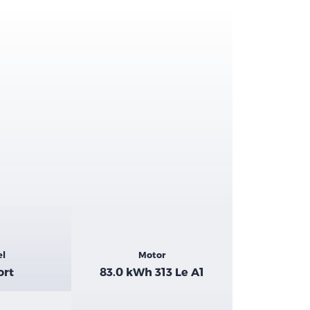
el
Motor
ort
83.0 kWh 313 Le A1