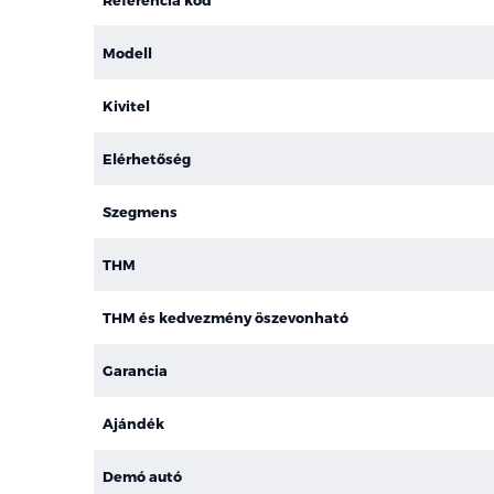
Modell
Kivitel
Elérhetőség
Szegmens
THM
THM és kedvezmény öszevonható
Garancia
Ajándék
Demó autó