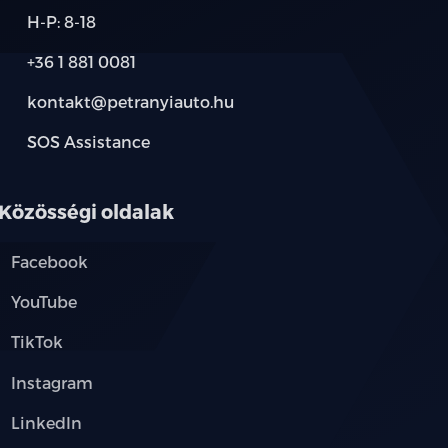
H-P: 8-18
+36 1 881 0081
kontakt@petranyiauto.hu
SOS Assistance
l és elektromosan állítható
Közösségi oldalak
Facebook
ó
YouTube
éretű gumiabroncsok
TikTok
hajtható, fűthető külső tükrök
Instagram
etelt első szélvédő és ablakok
LinkedIn