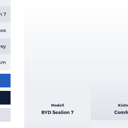
n 7
mos
rey
 km
Kiemelt
Modell
Kivit
adatok
BYD Sealion 7
Comf