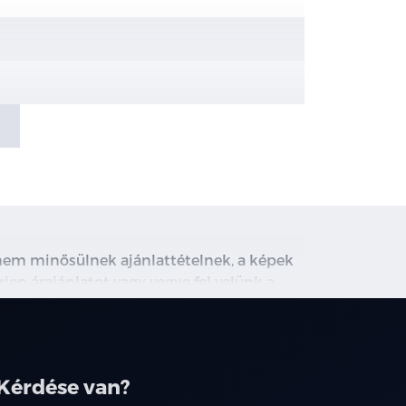
e kapcsolnak ki)
, nem minősülnek ajánlattételnek, a képek
rjen árajánlatot vagy vegye fel velünk a
ghirdetett induló THM tájékoztató jellegű,
társainknál.
Kérdése van?