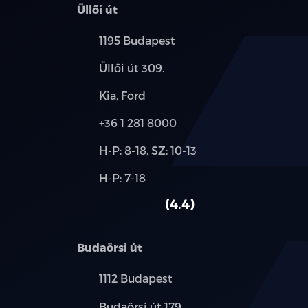
Üllői út
Település:
1195 Budapest
Cím:
Üllői út 309.
Márkák:
Kia, Ford
Telefon:
+36 1 281 8000
Új-
H-P: 8-18, SZ: 10-13
és
Alkatrész,
H-P: 7-18
használt
szerviz:
autó:
4.4
Budaörsi út
Település:
1112 Budapest
Cím:
Budaörsi út 179.