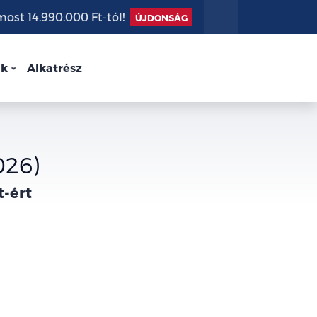
st 14.990.000 Ft-tól!
ÚJDONSÁG
nk
Alkatrész
026)
t-ért