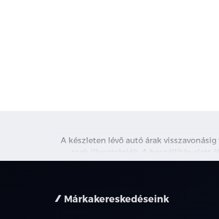
A készleten lévő autó árak visszavonásig
csak illusztrációk. A beszállítás alatt
kapcsolatot. A használt autó beszámítás r
nem minden 
Márkakereskedéseink