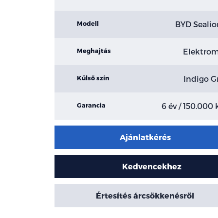
BYD Sealio
Modell
Elektro
Meghajtás
Indigo G
Külső szín
6 év / 150.000
Garancia
Ajánlatkérés
Kedvencekhez
Értesítés árcsökkenésről