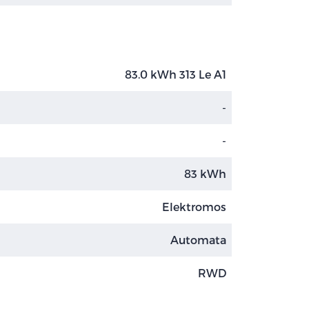
83.0 kWh 313 Le A1
-
-
83 kWh
Elektromos
Automata
RWD