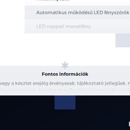
Automatikus működésű LED fényszórók
LED nappali menetfény
Hazakísérő fény (a fényszórók késleltetv
Dinamikus üdvözlőfény
Automata távolsági fényszóró kapcsolás
Fontos információk
Kanyarkövető fényszoró
 vagy a készlet erejéig érvényesek, tájékoztató jellegűek
 álló gépjárművek ára változhat. További információkért ké
Kilépőfények a külső tükrökben
észleteiről, kérjük, érdeklődjön munkatársainknál. A me
modellre érvényes, a részletekről érdeklődjön a munka
BYD SEALION 7 Specifikációk
Külső tükrön irányjelző lámpák