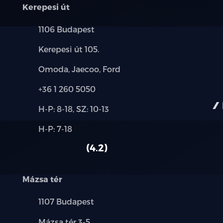
Kerepesi út
LED hátsó lámpák
Település:
1106 Budapest
Dinamikus irányjelző lámpa
Cím:
Kerepesi út 105.
LED töltésjelző
Márkák:
Omoda, Jaecoo, Ford
Panoráma napfénytető becsípődésgátlóva
Telefon:
+36 1 260 5050
Új-
19" kétszínű könnyűfém keréktárcsák
H-P: 8-18, SZ: 10-13
és
Alkatrész,
H-P: 7-18
használt
Elektromos működtetésű csomagtérajt
szerviz:
autó:
4.2
235/50 R19 (első), 255/45 R19 (hátsó) m
Mázsa tér
Elektromosan állítható, elektromosan be
Település:
1107 Budapest
UV-védelemmel ellátott, hő- és hangszig
Cím:
Mázsa tér 3-5.