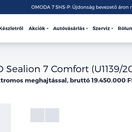
OMODA 7 SHS-P: Újdonság bevezető áron mo
Készletről
Akciók
Autóvásárlás
Szerviz
Rólu
 Sealion 7 Comfort (U1139/2
tromos meghajtással, bruttó 19.450.000 F
Fotók
Galéria