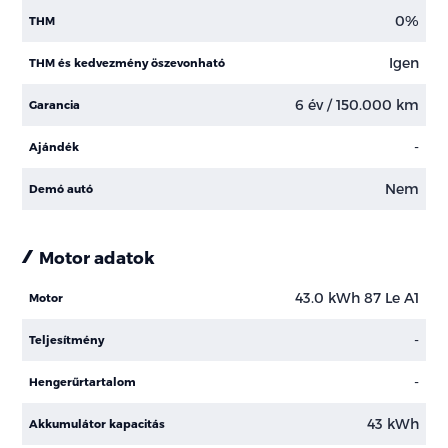
0%
THM
Igen
THM és kedvezmény öszevonható
6 év / 150.000 km
Garancia
-
Ajándék
Nem
Demó autó
Motor adatok
43.0 kWh 87 Le A1
Motor
-
Teljesítmény
-
Hengerűrtartalom
43 kWh
Akkumulátor kapacitás