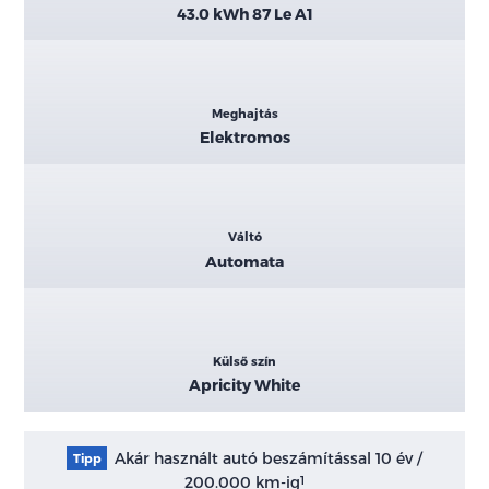
43.0 kWh 87 Le A1
Meghajtás
Elektromos
Váltó
Automata
Külső szín
Apricity White
Akár használt autó beszámítással 10 év /
Tipp
200.000 km-ig
1