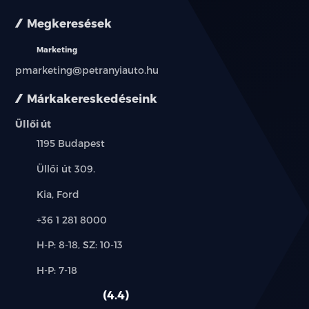
Szőnyeg garnitúra, szövet
Megkeresések
Első középső konzol pohártartókkal
Marketing
pmarketing@petranyiauto.hu
LED olvasólámpák elöl
Márkakereskedéseink
4 elektromos ablakemelő; vezetőoldalon
egyérintéses funkcióval és becsípődésgátlóval
Üllői út
Település:
1195 Budapest
Első napellenzők megvilágított tükörrel
Cím:
Üllői út 309.
Manuális klíma
Márkák:
Kia, Ford
12 V-os csatlakozó
Telefon:
+36 1 281 8000
7 colos digitális műszerfal
Új-
H-P: 8-18, SZ: 10-13
és
Alkatrész,
10.1 colos elektromosan elforgatható
H-P: 7-18
használt
szerviz:
érintőképernyő
autó:
4.4