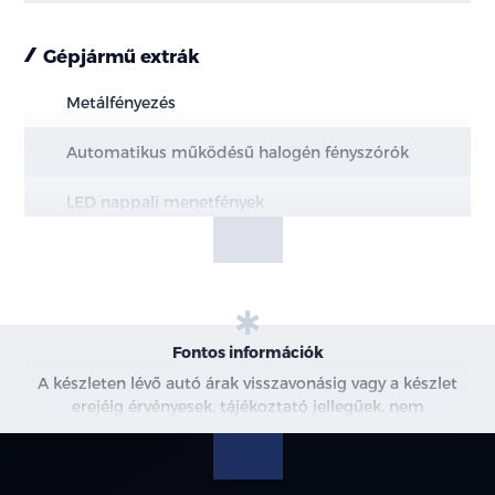
Gépjármű extrák
Metálfényezés
Automatikus működésű halogén fényszórók
LED nappali menetfények
Hazakísérő fény (a fényszórók késleltetve
kapcsolnak ki)
Intelligens távolsági fényszóró vezérlés (IHBC)
Fontos információk
LED hátsó lámpák
A készleten lévő autó árak visszavonásig vagy a készlet
erejéig érvényesek, tájékoztató jellegűek, nem
Hátsó ködlámpák
minősülnek ajánlattételnek, a képek csak illusztrációk. A
beszállítás alatt álló gépjárművek ára változhat. További
16" könnyűfém keréktárcsa
információkért kérjen árajánlatot vagy vegye fel velünk a