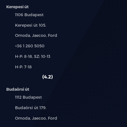
DAB és FM rádió
Kerepesi út
Település:
1106 Budapest
4 hangszórós audió
Cím:
Kerepesi út 105.
Navigáció
Márkák:
Omoda, Jaecoo, Ford
Intelligens hangvezérlés: "Hi, BYD"
Telefon:
+36 1 260 5050
4G internet
Új-
H-P: 8-18, SZ: 10-13
és
Felhőszolgáltatás - BYD applikáció
Alkatrész,
H-P: 7-18
használt
szerviz:
autó:
4.2
USB-csatlakozók elöl: egy 18W-os USB-A, és egy
60W-os USB-C típusú csatlakozó
Budaörsi út
Android Auto™ & Apple CarPlay
Település:
1112 Budapest
Cím:
Budaörsi út 179.
Vezető oldali légzsák
Márkák:
Omoda, Jaecoo, Ford
Kikapcsolható első utaslégzsák