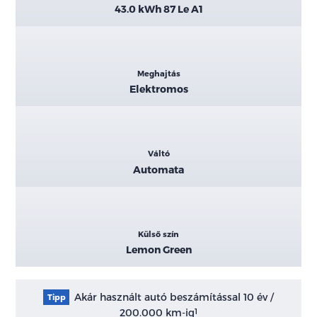
43.0 kWh 87 Le A1
Meghajtás
Elektromos
Váltó
Automata
Külső szín
Lemon Green
Akár használt autó beszámítással 10 év /
Tipp
200.000 km-ig
1