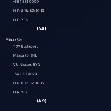
Telefon:
+36 1 881 0000
Első oldallégzsákok
Új-
H-P: 8-18, SZ: 10-13
és
Oldalsó függönylégzsákok
Alkatrész,
H-P: 7-18
használt
szerviz:
autó:
4.5
Erőfeszítős és erőhatárolós biztonsági övek
Mázsa tér
2 ISOFIX rögzítési pont hátul
Település:
1107 Budapest
Vészhívó rendszer
Cím:
Mázsa tér 3-5.
Hátsó parkoló radarok
Márkák:
V8, Nissan, BYD
Telefon:
+36 1 211 0070
Hátsó tolatókamera
Új-
H-P: 8-17, SZ: 10-13
Vezetői figyelmetlenség jelzés (DMS)
és
Alkatrész,
H-P: 7-17
használt
Adaptív és intelligens tempomat (ACC & ICC)
szerviz:
autó:
4.9
Intelligens sebességkorlátozás felismerés (ISLC)