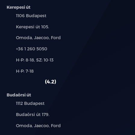
DAB és FM rádió
Kerepesi út
Település:
1106 Budapest
4 hangszórós audió
Cím:
Kerepesi út 105.
Navigáció
Márkák:
Omoda, Jaecoo, Ford
Intelligens hangvezérlés: "Hi, BYD"
Telefon:
+36 1 260 5050
4G internet
Új-
H-P: 8-18, SZ: 10-13
és
Felhőszolgáltatás - BYD applikáció
Alkatrész,
H-P: 7-18
használt
szerviz:
autó:
4.2
USB-csatlakozók elöl: egy 18W-os USB-A, és egy
60W-os USB-C típusú csatlakozó
Budaörsi út
Android Auto™ & Apple CarPlay
Település:
1112 Budapest
Cím:
Budaörsi út 179.
Vezető oldali légzsák
Márkák:
Omoda, Jaecoo, Ford
Kikapcsolható első utaslégzsák