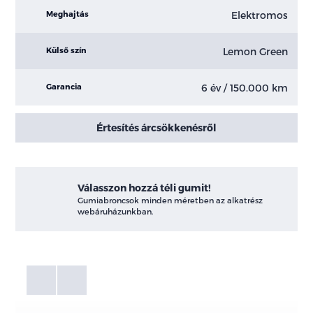
Elektromos
Meghajtás
Lemon Green
Külső szín
6 év / 150.000 km
Garancia
Értesítés árcsökkenésről
Válasszon hozzá téli gumit!
Gumiabroncsok minden méretben az alkatrész
webáruházunkban.
Fotók
Galéria