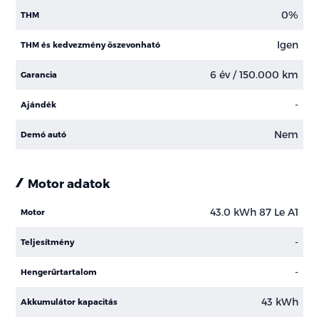
0%
THM
Igen
THM és kedvezmény öszevonható
6 év / 150.000 km
Garancia
-
Ajándék
Nem
Demó autó
Motor adatok
43.0 kWh 87 Le A1
Motor
-
Teljesítmény
-
Hengerűrtartalom
43 kWh
Akkumulátor kapacitás