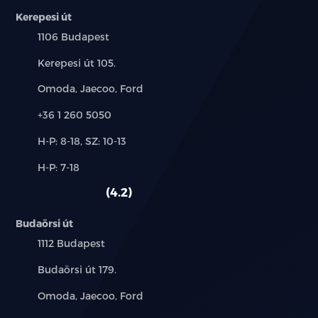
Kerepesi út
Első utasülés integrált fejtámlával
Település:
1106 Budapest
Hátsó ülések állítható fejtámlával
Cím:
Kerepesi út 105.
40:60 arányban osztott, ledönthető hátsó üléssor
Márkák:
Omoda, Jaecoo, Ford
Telefon:
Színes, ritmusérzékeny hangulatvilágítás
+36 1 260 5050
Új-
H-P: 8-18, SZ: 10-13
Lábtérvilágítás elöl
és
Alkatrész,
H-P: 7-18
használt
LED fények az első ajtóban
szerviz:
autó:
4.2
LED olvasólámpa az első üléseknél
Budaörsi út
LED olvasólámpa a hátsó szélső üléseknél
Település:
1112 Budapest
Cím:
Budaörsi út 179.
4 automata elektromos ablakemelő
becsípődésgátlóval
Márkák:
Omoda, Jaecoo, Ford