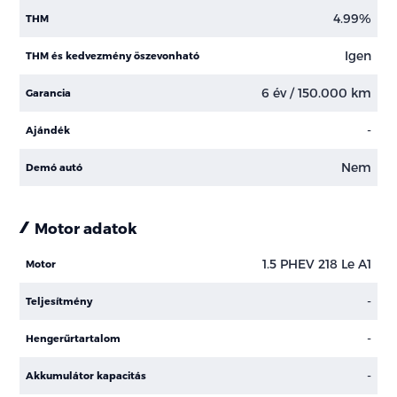
4.99%
THM
Igen
THM és kedvezmény öszevonható
6 év / 150.000 km
Garancia
-
Ajándék
Nem
Demó autó
Motor adatok
1.5 PHEV 218 Le A1
Motor
-
Teljesítmény
-
Hengerűrtartalom
-
Akkumulátor kapacitás