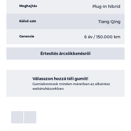
Plug-in hibrid
Meghajtás
Tiang Qing
Külső szín
6 év / 150.000 km
Garancia
Értesítés árcsökkenésről
Válasszon hozzá téli gumit!
Gumiabroncsok minden méretben az alkatrész
webáruházunkban.
Fotók
Galéria