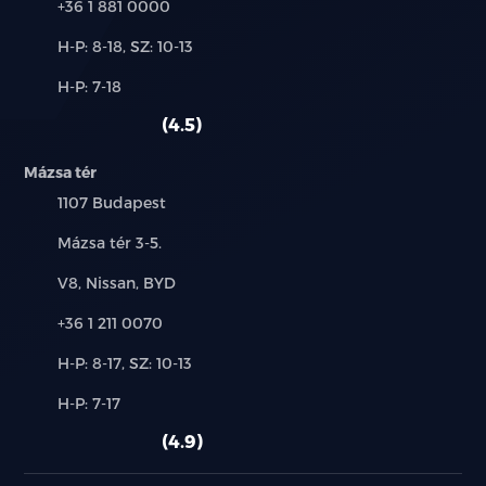
Első napellenzők megvílágított tükörrel
Telefon:
+36 1 881 0000
Új-
H-P: 8-18, SZ: 10-13
Automatikusan sötétedő belső visszapillantó-
és
tükör
Alkatrész,
H-P: 7-18
használt
szerviz:
autó:
Hátsó szellőzők
4.5
Csomagtartó polc a csomagtérben
Mázsa tér
Település:
1107 Budapest
12V-os csatlakozó
Cím:
Mázsa tér 3-5.
Középső kartámasz 2 pohártartóval
Márkák:
V8, Nissan, BYD
Hátsó kartámasz 2 pohártartóval
Telefon:
+36 1 211 0070
Új-
PM2.5 levegőszűrő
H-P: 8-17, SZ: 10-13
és
Alkatrész,
H-P: 7-17
használt
PM2.5 légtisztító rendszer
szerviz:
autó:
4.9
Velúr szőnyeg garnitúra