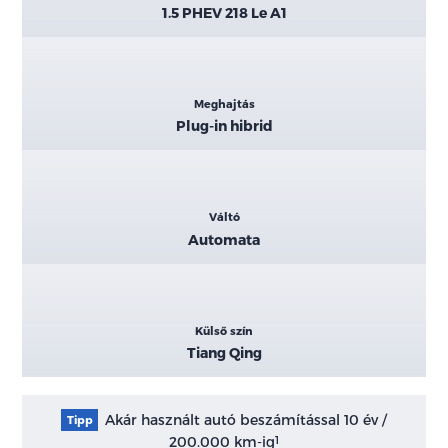
1.5 PHEV 218 Le A1
Meghajtás
Plug-in hibrid
Váltó
Automata
Külső szín
Tiang Qing
Akár használt autó beszámítással 10 év /
Tipp
200.000 km-ig
1