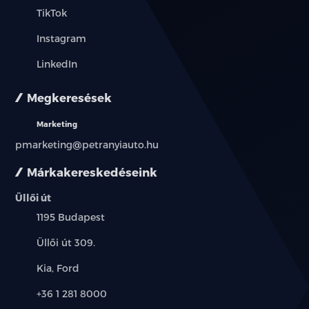
TikTok
Instagram
LinkedIn
Megkeresések
Marketing
pmarketing@petranyiauto.hu
Márkakereskedéseink
Üllői út
Település:
1195 Budapest
Cím:
Üllői út 309.
Márkák:
Kia, Ford
Telefon:
+36 1 281 8000