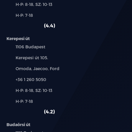
Új-
H-P: 8-18, SZ: 10-13
és
Alkatrész,
H-P: 7-18
használt
szerviz:
autó:
4.4
Kerepesi út
Település:
1106 Budapest
Cím:
Kerepesi út 105.
Márkák:
Omoda, Jaecoo, Ford
Telefon:
+36 1 260 5050
Új-
H-P: 8-18, SZ: 10-13
és
Alkatrész,
H-P: 7-18
használt
szerviz:
autó:
4.2
Budaörsi út