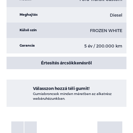
Diesel
Meghajtás
FROZEN WHITE
Külső szín
5 év / 200.000 km
Garancia
Értesítés árcsökkenésről
Válasszon hozzá téli gumit!
Gumiabroncsok minden méretben az alkatrész
webáruházunkban.
Fotók
Galéria