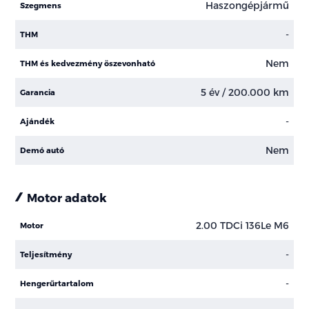
Haszongépjármű
Szegmens
-
THM
Nem
THM és kedvezmény öszevonható
5 év / 200.000 km
Garancia
-
Ajándék
Nem
Demó autó
Motor adatok
2.00 TDCi 136Le M6
Motor
-
Teljesítmény
-
Hengerűrtartalom