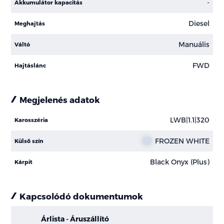
-
Akkumulátor kapacitás
Diesel
Meghajtás
Manuális
Váltó
FWD
Hajtáslánc
Megjelenés adatok
LWB|1.1|320
Karosszéria
FROZEN WHITE
Külső szín
Black Onyx (Plus)
Kárpit
Kapcsolódó dokumentumok
Árlista - Áruszállító