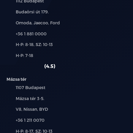
Település:
1112 Budapest
Cím:
Budaörsi út 179.
Márkák:
Omoda, Jaecoo, Ford
Telefon:
+36 1 881 0000
Új-
H-P: 8-18, SZ: 10-13
és
Alkatrész,
H-P: 7-18
használt
szerviz:
autó:
4.5
Mázsa tér
Település:
1107 Budapest
Cím:
Mázsa tér 3-5.
Márkák:
V8, Nissan, BYD
Telefon:
+36 1 211 0070
Új-
H-P: 8-17, SZ: 10-13