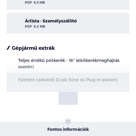
PDF
6.3 MB
Árlista - Személyszállító
PDF
6.2 MB
Gépjármű extrák
Teljes értékű pótkerék - 16" (elsőkerékmeghajtás
esetén)
Fűthető szélvédő (Csak Dízel és Plug-in esetén)
Teljes magasságban farostlemez burkolat
Teljesen szigetelt raktérpadló
Nagyméretű üzemanyag tartály - 70l
Fontos információk
Extra erős világítás a raktérben