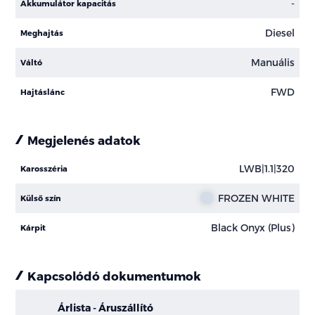
-
Akkumulátor kapacitás
Diesel
Meghajtás
Manuális
Váltó
FWD
Hajtáslánc
Megjelenés adatok
LWB|1.1|320
Karosszéria
FROZEN WHITE
Külső szín
Black Onyx (Plus)
Kárpit
Kapcsolódó dokumentumok
Árlista - Áruszállító