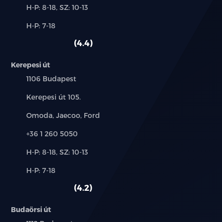
Új-
H-P: 8-18, SZ: 10-13
és
Alkatrész,
H-P: 7-18
használt
szerviz:
autó:
4.4
Kerepesi út
Település:
1106 Budapest
Cím:
Kerepesi út 105.
Márkák:
Omoda, Jaecoo, Ford
Telefon:
+36 1 260 5050
Új-
H-P: 8-18, SZ: 10-13
és
Alkatrész,
H-P: 7-18
használt
szerviz:
autó:
4.2
Budaörsi út