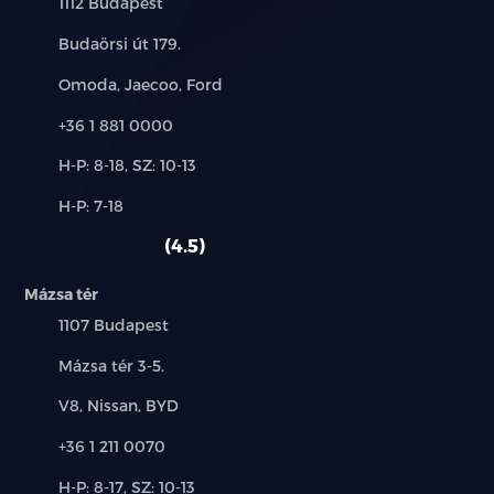
Település:
1112 Budapest
Cím:
Budaörsi út 179.
Márkák:
Omoda, Jaecoo, Ford
Telefon:
+36 1 881 0000
Új-
H-P: 8-18, SZ: 10-13
és
Alkatrész,
H-P: 7-18
használt
szerviz:
autó:
4.5
Mázsa tér
Település:
1107 Budapest
Cím:
Mázsa tér 3-5.
Márkák:
V8, Nissan, BYD
Telefon:
+36 1 211 0070
Új-
H-P: 8-17, SZ: 10-13