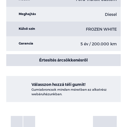
Diesel
Meghajtás
FROZEN WHITE
Külső szín
5 év / 200.000 km
Garancia
Értesítés árcsökkenésről
Válasszon hozzá téli gumit!
Gumiabroncsok minden méretben az alkatrész
webáruházunkban.
Fotók
Galéria