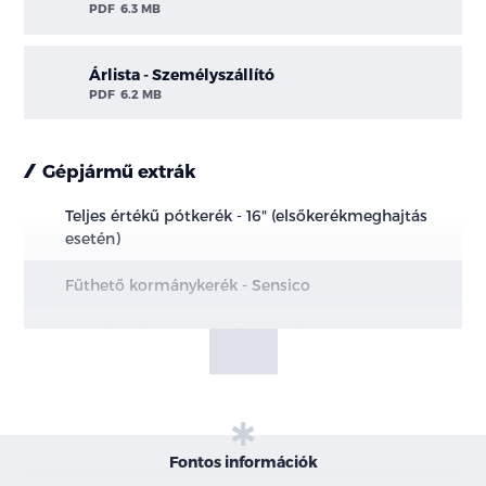
PDF
6.3 MB
Árlista - Személyszállító
PDF
6.2 MB
Gépjármű extrák
Teljes értékű pótkerék - 16" (elsőkerékmeghajtás
esetén)
Fűthető kormánykerék - Sensico
Csak ülésfűtétést tartalmazó üléscsomaggal
együtt rendelhető
Dönthető kormánnyal nem elérhető
LED fényszórók - kivéve BEV
Fontos információk