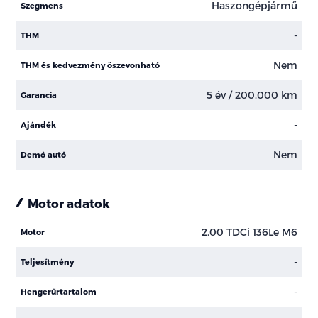
Haszongépjármű
Szegmens
-
THM
Nem
THM és kedvezmény öszevonható
5 év / 200.000 km
Garancia
-
Ajándék
Nem
Demó autó
Motor adatok
2.00 TDCi 136Le M6
Motor
-
Teljesítmény
-
Hengerűrtartalom