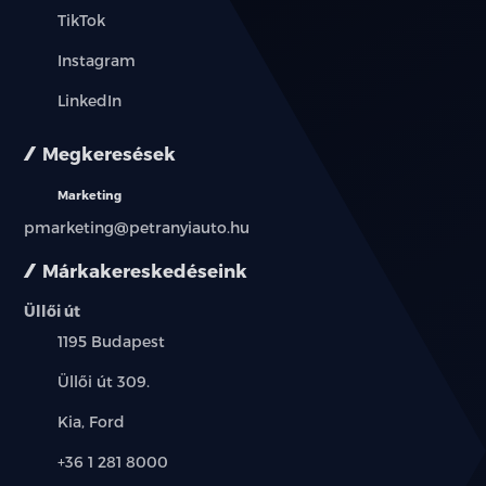
TikTok
Instagram
LinkedIn
Megkeresések
Marketing
pmarketing@petranyiauto.hu
Márkakereskedéseink
Üllői út
Település:
1195 Budapest
Cím:
Üllői út 309.
Márkák:
Kia, Ford
Telefon:
+36 1 281 8000