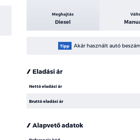
Meghajtás
Vált
Diesel
Manuá
Akár használt autó beszámí
Tipp
Eladási ár
Nettó eladási ár
Bruttó eladási ár
Alapvető adatok
Referencia kód