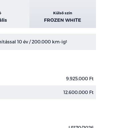
ó
Külső szín
lis
FROZEN WHITE
tással 10 év / 200.000 km-ig
1
9.925.000 Ft
12.600.000 Ft
U1170/2026