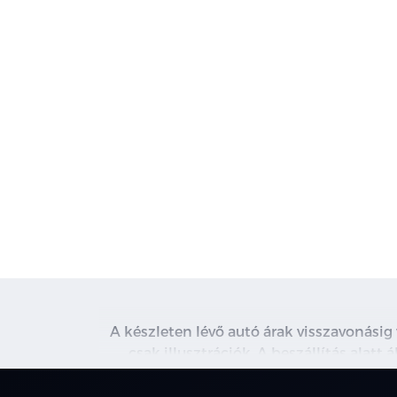
A készleten lévő autó árak visszavonásig
csak illusztrációk. A beszállítás alatt
kapcsolatot. A használt autó beszámítás r
nem minden 