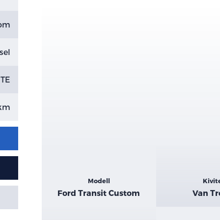
tom
sel
TE
 km
Kiemelt
Modell
Kivit
adatok
Ford Transit Custom
Van T