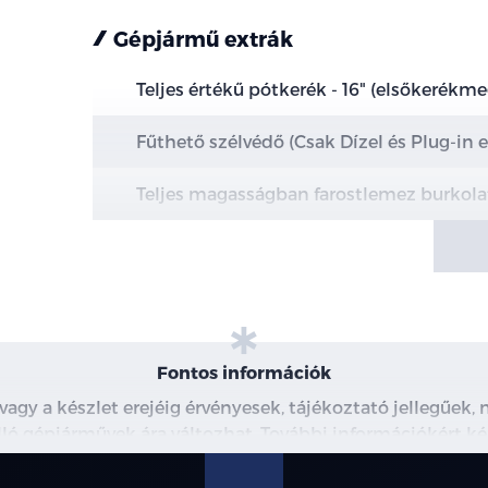
Gépjármű extrák
Teljes értékű pótkerék - 16" (elsőkerékm
Fűthető szélvédő (Csak Dízel és Plug-in 
Teljes magasságban farostlemez burkola
Teljesen szigetelt raktérpadló
Nagyméretű üzemanyag tartály - 70l
Extra erős világítás a raktérben
Fontos információk
Első üléscsomag 8A - 4 irányban manuáli
 vagy a készlet erejéig érvényesek, tájékoztató jellegűek
 álló gépjárművek ára változhat. További információkért ké
észleteiről, kérjük, érdeklődjön munkatársainknál. A me
modellre érvényes, a részletekről érdeklődjön a munka