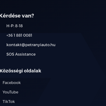
Kérdése van?
H-P: 8-18
+36 1 881 0081
kontakt@petranyiauto.hu
SOS Assistance
Közösségi oldalak
Facebook
YouTube
TikTok