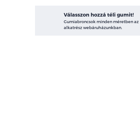
Válasszon hozzá téli gumit!
Gumiabroncsok minden méretben az
alkatrész webáruházunkban.