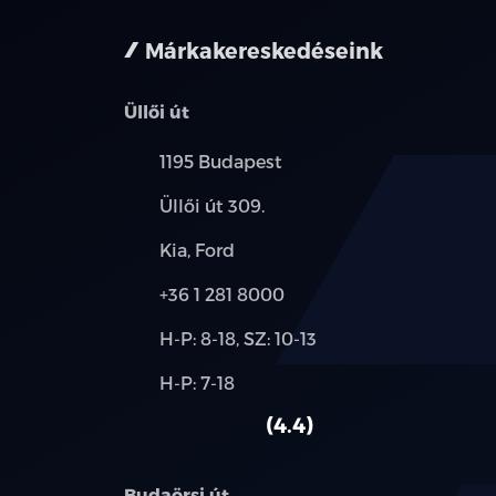
Márkakereskedéseink
Üllői út
Település:
1195 Budapest
Cím:
Üllői út 309.
Márkák:
Kia, Ford
Telefon:
+36 1 281 8000
Új-
H-P: 8-18, SZ: 10-13
és
Alkatrész,
H-P: 7-18
használt
szerviz:
autó:
4.4
Budaörsi út