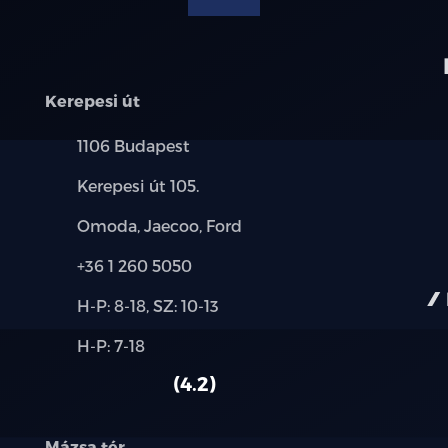
Kerepesi út
Település:
1106 Budapest
Cím:
Kerepesi út 105.
Márkák:
Omoda, Jaecoo, Ford
Telefon:
+36 1 260 5050
Új-
H-P: 8-18, SZ: 10-13
és
Alkatrész,
H-P: 7-18
használt
szerviz:
autó:
4.2
Mázsa tér