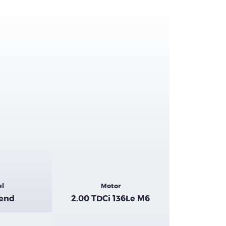
el
Motor
rend
2.00 TDCi 136Le M6