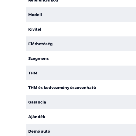
Modell
Kivitel
Elérhetőség
Szegmens
THM
THM és kedvezmény öszevonható
Garancia
Ajándék
Demó autó