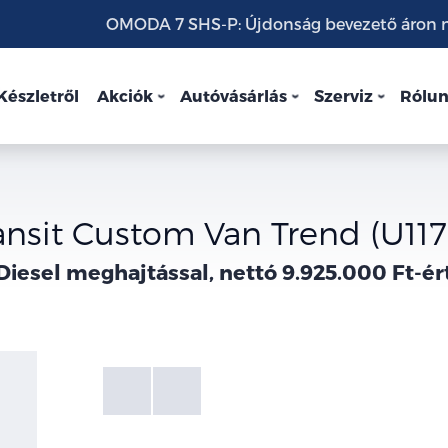
OMODA 7 SHS-P: Újdonság bevezető áron mo
Készletről
Akciók
Autóvásárlás
Szerviz
Rólu
ansit Custom Van Trend (U11
Diesel meghajtással, nettó 9.925.000 Ft-ér
Fotók
Galéria