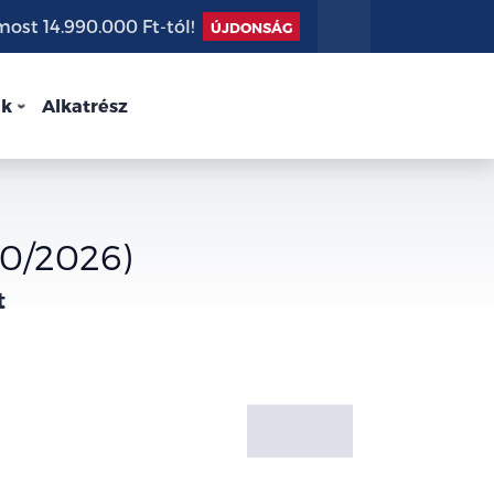
st 14.990.000 Ft-tól!
ÚJDONSÁG
nk
Alkatrész
70/2026)
t