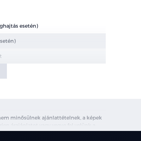
eghajtás esetén)
esetén)
t
san állítható vezetőülés
, nem minősülnek ajánlattételnek, a képek
rjen árajánlatot vagy vegye fel velünk a
ghirdetett induló THM tájékoztató jellegű,
társainknál.