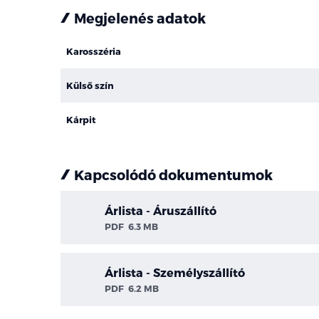
Megjelenés adatok
Karosszéria
Külső szín
Kárpit
Kapcsolódó dokumentumok
Árlista - Áruszállító
PDF
6.3 MB
Árlista - Személyszállító
PDF
6.2 MB