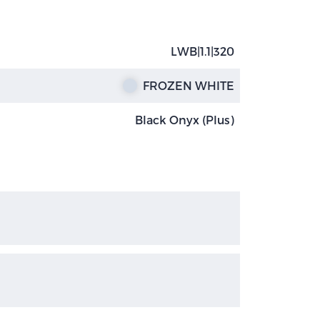
LWB|1.1|320
FROZEN WHITE
Black Onyx (Plus)