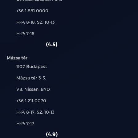
Telefon:
+36 1 881 0000
Új-
H-P: 8-18, SZ: 10-13
és
Alkatrész,
H-P: 7-18
használt
szerviz:
autó:
4.5
Mázsa tér
Település:
1107 Budapest
Cím:
Mázsa tér 3-5.
Márkák:
V8, Nissan, BYD
Telefon:
+36 1 211 0070
Új-
H-P: 8-17, SZ: 10-13
és
Alkatrész,
H-P: 7-17
használt
szerviz:
autó:
4.9