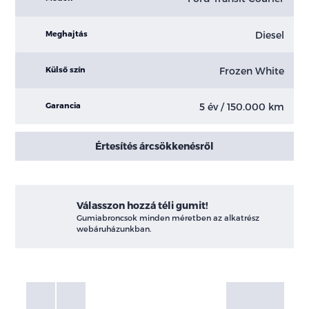
Diesel
Meghajtás
Frozen White
Külső szín
5 év / 150.000 km
Garancia
Értesítés árcsökkenésről
Válasszon hozzá téli gumit!
Gumiabroncsok minden méretben az alkatrész
webáruházunkban.
Fotók
Galéria