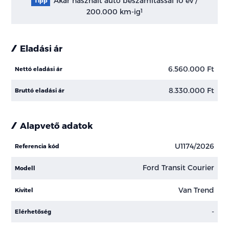
Akár használt autó beszámítással 10 év /
Tipp
200.000 km-ig
1
Eladási ár
6.560.000 Ft
Nettó eladási ár
8.330.000 Ft
Bruttó eladási ár
Alapvető adatok
U1174/2026
Referencia kód
Ford Transit Courier
Modell
Van Trend
Kivitel
-
Elérhetőség