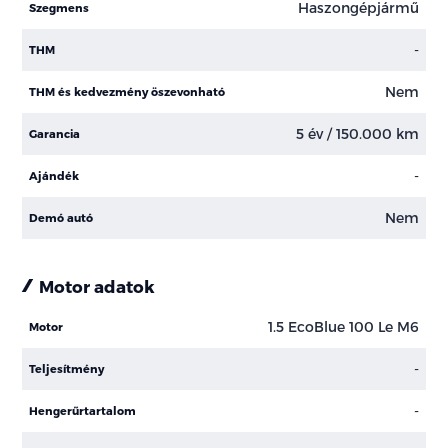
Haszongépjármű
Szegmens
-
THM
Nem
THM és kedvezmény öszevonható
5 év / 150.000 km
Garancia
-
Ajándék
Nem
Demó autó
Motor adatok
1.5 EcoBlue 100 Le M6
Motor
-
Teljesítmény
-
Hengerűrtartalom