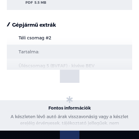
PDF
5.5 MB
Gépjármű extrák
Téli csomag #2
Tartalma:
Üléscsomag 5 (BVFAF) - kivéve BEV
Üléscsomag 15 (BVFAR) - BEV esetén
Fűthető első ülések
6-irányban állítható vezetőülés
Fontos információk
A készleten lévő autó árak visszavonásig vagy a készlet
4-irányban állítható utasülés
erejéig érvényesek, tájékoztató jellegűek, nem
minősülnek ajánlattételnek, a képek csak illusztrációk. A
Quickclear fűthető szélvédő (B3MAB)
beszállítás alatt álló gépjárművek ára változhat. További