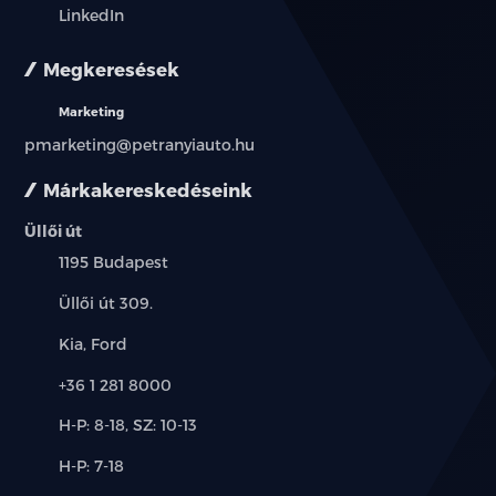
LinkedIn
Megkeresések
Marketing
pmarketing@petranyiauto.hu
Márkakereskedéseink
Üllői út
Település:
1195 Budapest
Cím:
Üllői út 309.
Márkák:
Kia, Ford
Telefon:
+36 1 281 8000
Új-
H-P: 8-18, SZ: 10-13
és
Alkatrész,
H-P: 7-18
használt
szerviz:
autó: