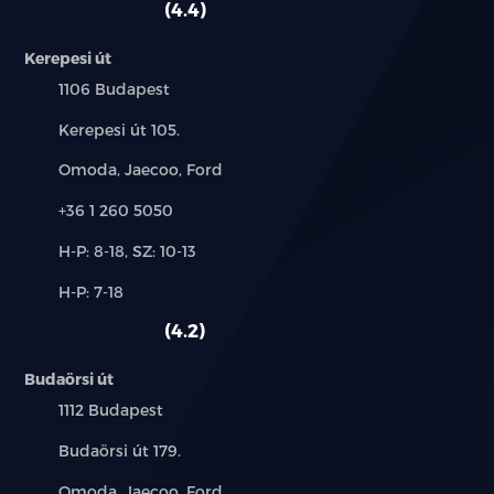
4.4
Kerepesi út
Település:
1106 Budapest
Cím:
Kerepesi út 105.
Márkák:
Omoda, Jaecoo, Ford
Telefon:
+36 1 260 5050
Új-
H-P: 8-18, SZ: 10-13
és
Alkatrész,
H-P: 7-18
használt
szerviz:
autó:
4.2
Budaörsi út
Település:
1112 Budapest
Cím:
Budaörsi út 179.
Márkák:
Omoda, Jaecoo, Ford